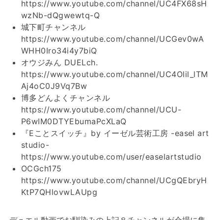
https://www.youtube.com/channel/UC4FX68sH
wzNb-dQgwewtq-Q
城下町チャンネル
https://www.youtube.com/channel/UCGev0wA
WHH0Iro34i4y7biQ
オウジみん DUELch.
https://www.youtube.com/channel/UC4Olil_lTM
Aj4oC0J9Vq7Bw
博多どんよくチャンネル
https://www.youtube.com/channel/UCU-
P6wIM0DTYEbumaPcXLaQ
『Eことスイッチ』by イーゼル芸術工房 -easel art
studio-
https://www.youtube.com/user/easelartstudio
OCGch175
https://www.youtube.com/channel/UCgQEbryH
KtP7QHlovwLAUpg
デュエル動画でお馴染みの上記８チャンネルが会場に集