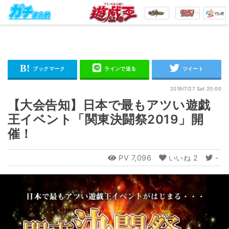
2019/7/27 Sat 20:00
【大会告知】日本で最もアツい遊戯
王イベント「関東決闘祭2019」開
催！
PV
7,096
いいね
2
-