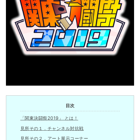
目次
「関東決闘祭2019」 とは！
見所その１．チャンネル対抗戦
見所その２．アート展示コーナー