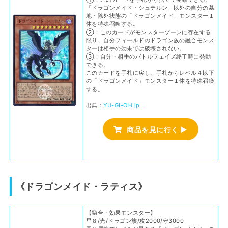
「ドラゴンメイド・シュテルン」以外の自分の墓
地・除外状態の「ドラゴンメイド」モンスター１
体を特殊召喚する。
②：このカードがモンスターゾーンに存在する
限り、自分フィールドのドラゴン族の融合モンス
ターは相手の効果では破壊されない。
③：自分・相手のバトルフェイズ終了時に発動
できる。
このカードを手札に戻し、手札からレベル４以下
の「ドラゴンメイド」モンスター１体を特殊召喚
する。
出典：
YU-GI-OH.jp
商品を見に行く ▶
《ドラゴンメイド・ラティス》
【融合・効果モンスター】
星８/光/ドラゴン族/攻2000/守3000