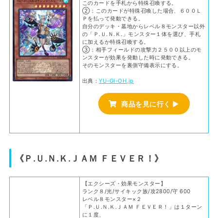
このカードを手札から特殊召喚する。
②：このカードが特殊召喚した場合、６００Ｌ
Ｐを払って発動できる。
自分のデッキ・墓地からレベル８モンスター以外
の「Ｐ.Ｕ.Ｎ.Ｋ.」モンスター１体を選び、手札
に加えるか特殊召喚する。
③：相手フィールドの攻撃力２５００以上のモ
ンスターが効果を発動した時に発動できる。
そのモンスターを裏側守備表示にする。
出典：
YU-GI-OH.jp
商品を見に行く ▶
《Ｐ.Ｕ.Ｎ.Ｋ.ＪＡＭ ＦＥＶＥＲ！》
【エクシーズ・効果モンスター】
ランク８/光/サイキック族/攻2800/守 600
レベル８モンスター×２
「Ｐ.Ｕ.Ｎ.Ｋ.ＪＡＭ ＦＥＶＥＲ！」は１ターン
に１度、