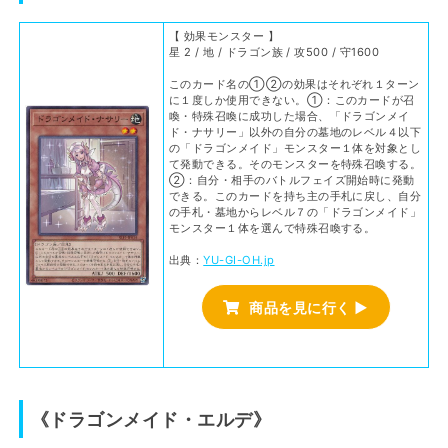
【 効果モンスター 】
星 2 / 地 / ドラゴン族 / 攻500 / 守1600
このカード名の①②の効果はそれぞれ１ターン
に１度しか使用できない。①：このカードが召
喚・特殊召喚に成功した場合、「ドラゴンメイ
ド・ナサリー」以外の自分の墓地のレベル４以下
の「ドラゴンメイド」モンスター１体を対象とし
て発動できる。そのモンスターを特殊召喚する。
②：自分・相手のバトルフェイズ開始時に発動
できる。このカードを持ち主の手札に戻し、自分
の手札・墓地からレベル７の「ドラゴンメイド」
モンスター１体を選んで特殊召喚する。
出典：
YU-GI-OH.jp
商品を見に行く ▶
《ドラゴンメイド・エルデ》