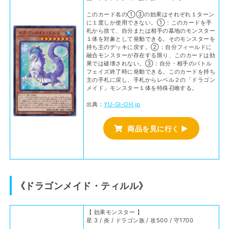
このカード名の①③の効果はそれぞれ１ターン
に１度しか使用できない。①：このカードを手
札から捨て、自分または相手の墓地のモンスター
１体を対象として発動できる。そのモンスターを
持ち主のデッキに戻す。②：自分フィールドに
融合モンスターが存在する限り、このカードは効
果では破壊されない。③：自分・相手のバトル
フェイズ終了時に発動できる。このカードを持ち
主の手札に戻し、手札からレベル２の「ドラゴン
メイド」モンスター１体を特殊召喚する。
出典：
YU-GI-OH.jp
商品を見に行く ▶
《ドラゴンメイド・ティルル》
【 効果モンスター 】
星 3 / 炎 / ドラゴン族 / 攻500 / 守1700