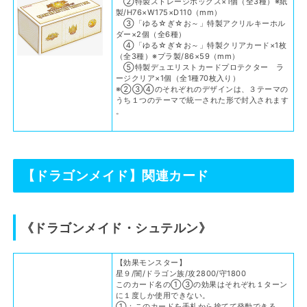
②特製ストレージボックス×1個（全3種）※紙
製/H76×W175×D110（mm）
③「ゆる☆ぎ☆お～」特製アクリルキーホル
ダー×2個（全6種）
④「ゆる☆ぎ☆お～」特製クリアカード×1枚
（全3種）※プラ製/86×59（mm）
⑤特製デュエリストカードプロテクター ラ
ージクリア×1個（全1種70枚入り）
※②③④のそれぞれのデザインは、３テーマの
うち１つのテーマで統一された形で封入されます
。
【ドラゴンメイド】関連カード
《ドラゴンメイド・シュテルン》
【効果モンスター】
星９/闇/ドラゴン族/攻2800/守1800
このカード名の①③の効果はそれぞれ１ターン
に１度しか使用できない。
①：このカードを手札から捨てて発動できる。