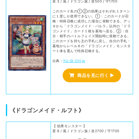
星 3 / 風 / ドラゴン族 / 攻500 / 守1700
このカード名の①②の効果はそれぞれ１ターン
に１度しか使用できない。①：このカードが召
喚・特殊召喚に成功した場合に発動できる。デッ
キから「ドラゴンメイド・パルラ」以外の「ドラ
ゴンメイド」カード１枚を墓地へ送る。②：自
分・相手のバトルフェイズ開始時に発動できる。
このカードを持ち主の手札に戻し、自分の手札・
墓地からレベル８の「ドラゴンメイド」モンスタ
ー１体を選んで特殊召喚する。
出典：
YU-GI-OH.jp
商品を見に行く ▶
《ドラゴンメイド・ルフト》
【 効果モンスター 】
星 8 / 風 / ドラゴン族 / 攻2700 / 守1700