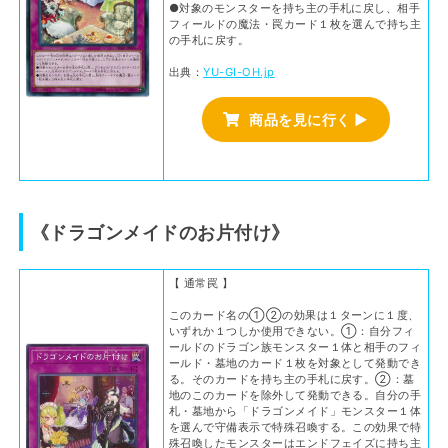
●対象のモンスターを持ち主の手札に戻し、相手
フィールドの魔法・罠カード１枚を選んで持ち主
の手札に戻す。
出典：
YU-GI-OH.jp
商品を見に行く ▶
《ドラゴンメイドのお片付け》
【 通常罠 】
このカード名の①②の効果は１ターンに１度、
いずれか１つしか使用できない。①：自分フィ
ールドのドラゴン族モンスター１体と相手のフィ
ールド・墓地のカード１枚を対象として発動でき
る。そのカードを持ち主の手札に戻す。②：墓
地のこのカードを除外して発動できる。自分の手
札・墓地から「ドラゴンメイド」モンスター１体
を選んで守備表示で特殊召喚する。この効果で特
殊召喚したモンスターはエンドフェイズに持ち主