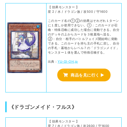
【 効果モンスター 】
星 2 / 水 / ドラゴン族 / 攻500 / 守1600
このカード名の①②の効果はそれぞれ１ターン
に１度しか使用できない。①：このカードが召
喚・特殊召喚に成功した場合に発動できる。自分
のデッキの上からカードを３枚墓地へ送る。
②：自分・相手のバトルフェイズ開始時に発動
できる。このカードを持ち主の手札に戻し、自分
の手札・墓地からレベル７の「ドラゴンメイド」
モンスター１体を選んで特殊召喚する。
出典：
YU-GI-OH.jp
商品を見に行く ▶
《ドラゴンメイド・フルス》
【 効果モンスター 】
星 7 / 水 / ドラゴン族 / 攻2600 / 守1600