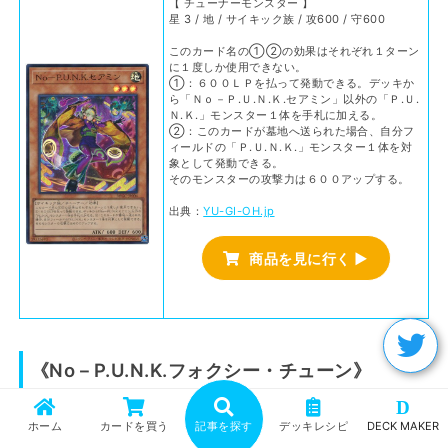
【 チューナーモンスター 】
星 3 / 地 / サイキック族 / 攻600 / 守600
このカード名の①②の効果はそれぞれ１ターン
に１度しか使用できない。
①：６００ＬＰを払って発動できる。デッキか
ら「Ｎｏ－Ｐ.Ｕ.Ｎ.Ｋ.セアミン」以外の「Ｐ.Ｕ.
Ｎ.Ｋ.」モンスター１体を手札に加える。
②：このカードが墓地へ送られた場合、自分フ
ィールドの「Ｐ.Ｕ.Ｎ.Ｋ.」モンスター１体を対
象として発動できる。
そのモンスターの攻撃力は６００アップする。
出典：
YU-GI-OH.jp
商品を見に行く ▶
《No－P.U.N.K.フォクシー・チューン》
D
【 効果モンスター 】
ホーム
カードを買う
記事を探す
デッキレシピ
DECK MAKER
星 8 / 光 / 獣族 / 攻2300 / 守2600