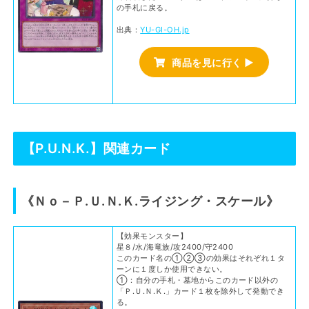
の手札に戻る。
出典：
YU-GI-OH.jp
商品を見に行く ▶
【P.U.N.K.】関連カード
《Ｎｏ－Ｐ.Ｕ.Ｎ.Ｋ.ライジング・スケール》
【効果モンスター】
星８/水/海竜族/攻2400/守2400
このカード名の①②③の効果はそれぞれ１タ
ーンに１度しか使用できない。
①：自分の手札・墓地からこのカード以外の
「Ｐ.Ｕ.Ｎ.Ｋ.」カード１枚を除外して発動でき
る。