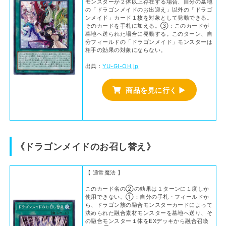
モンスターが２体以上存在する場合、自分の墓地
の「ドラゴンメイドのお出迎え」以外の「ドラゴ
ンメイド」カード１枚を対象として発動できる。
そのカードを手札に加える。③：このカードが
墓地へ送られた場合に発動する。このターン、自
分フィールドの「ドラゴンメイド」モンスターは
相手の効果の対象にならない。
出典：
YU-GI-OH.jp
商品を見に行く ▶
《ドラゴンメイドのお召し替え》
【 通常魔法 】
このカード名の②の効果は１ターンに１度しか
使用できない。①：自分の手札・フィールドか
ら、ドラゴン族の融合モンスターカードによって
決められた融合素材モンスターを墓地へ送り、そ
の融合モンスター１体をEXデッキから融合召喚