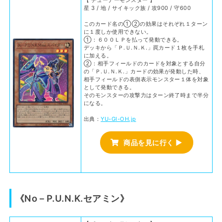
【 チューナーモンスター 】
星 3 / 地 / サイキック族 / 攻900 / 守600
このカード名の①②の効果はそれぞれ１ターン
に１度しか使用できない。
①：６００ＬＰを払って発動できる。
デッキから「Ｐ.Ｕ.Ｎ.Ｋ.」罠カード１枚を手札
に加える。
②：相手フィールドのカードを対象とする自分
の「Ｐ.Ｕ.Ｎ.Ｋ.」カードの効果が発動した時、
相手フィールドの表側表示モンスター１体を対象
として発動できる。
そのモンスターの攻撃力はターン終了時まで半分
になる。
出典：
YU-GI-OH.jp
商品を見に行く ▶
《No－P.U.N.K.セアミン》