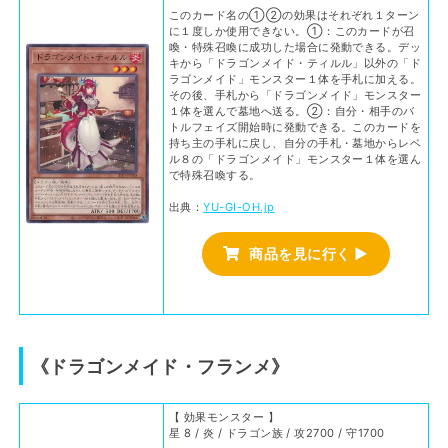
このカード名の①②の効果はそれぞれ１ターン
に１度しか使用できない。①：このカードが召
喚・特殊召喚に成功した場合に発動できる。デッ
キから「ドラゴンメイド・ティルル」以外の「ド
ラゴンメイド」モンスター１体を手札に加える。
その後、手札から「ドラゴンメイド」モンスター
１体を選んで墓地へ送る。②：自分・相手のバ
トルフェイズ開始時に発動できる。このカードを
持ち主の手札に戻し、自分の手札・墓地からレベ
ル８の「ドラゴンメイド」モンスター１体を選ん
で特殊召喚する。
出典：
YU-GI-OH.jp
商品を見に行く ▶
《ドラゴンメイド・フランメ》
【 効果モンスター 】
星 8 / 炎 / ドラゴン族 / 攻2700 / 守1700