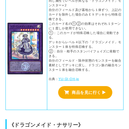
同じ属性でレベルが異なる「ドラゴンメイド」モ
ンスター×２
自分のフィールド及び墓地から１体ずつ、上記の
カードを除外した場合のみＥＸデッキから特殊召
喚できる。
このカード名の①②の効果はそれぞれ１ターン
に１度しか使用できない。
①：このカードが特殊召喚した場合に発動でき
る。
デッキからレベル４以下の「ドラゴンメイド」モ
ンスター１体を特殊召喚する。
②：自分・相手のスタンバイフェイズに発動で
きる。
自分のフィールド・除外状態のモンスターを融合
素材としてデッキに戻し、ドラゴン族の融合モン
スター１体を融合召喚する。
出典：
YU-GI-OH.jp
商品を見に行く ▶
《ドラゴンメイド・ナサリー》