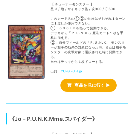
【 チューナーモンスター 】
星 3 / 地 / サイキック族 / 攻900 / 守600
このカード名の①②の効果はそれぞれ１ターン
に１度しか使用できない。
①：６００ＬＰを払って発動できる。
デッキから「Ｐ.Ｕ.Ｎ.Ｋ.」魔法カード１枚を手
札に加える。
②：自分フィールドの「Ｐ.Ｕ.Ｎ.Ｋ.」モンスタ
ーが相手の効果の対象になった時、または相手モ
ンスターの攻撃対象に選択された時に発動でき
る。
自分はデッキから１枚ドローする。
出典：
YU-GI-OH.jp
商品を見に行く ▶
《Jo－P.U.N.K.Mme.スパイダー》