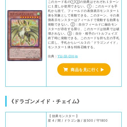
このカード名の①③の効果はそれぞれ１ターン
に１度しか使用できない。①：このカードを手
札から捨て、フィールドの表側表示モンスター１
体を対象として発動できる。このターン、その表
側表示モンスターはフィールドで発動する効果を
発動できない。②：自分フィールドに融合モン
スターが存在する限り、このカードは効果では破
壊されない。③：自分・相手のバトルフェイズ
終了時に発動できる。このカードを持ち主の手札
に戻し、手札からレベル３の「ドラゴンメイド」
モンスター１体を特殊召喚する。
出典：
YU-GI-OH.jp
商品を見に行く ▶
《ドラゴンメイド・チェイム》
【 効果モンスター 】
星 4 / 闇 / ドラゴン族 / 攻500 / 守1800