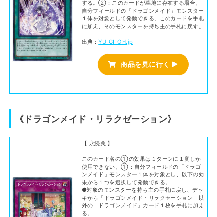
する。②：このカードが墓地に存在する場合、
自分フィールドの「ドラゴンメイド」モンスター
１体を対象として発動できる。このカードを手札
に加え、そのモンスターを持ち主の手札に戻す。
出典：
YU-GI-OH.jp
商品を見に行く ▶
《ドラゴンメイド・リラクゼーション》
【 永続罠 】
このカード名の①の効果は１ターンに１度しか
使用できない。①：自分フィールドの「ドラゴ
ンメイド」モンスター１体を対象とし、以下の効
果から１つを選択して発動できる。
●対象のモンスターを持ち主の手札に戻し、デッ
キから「ドラゴンメイド・リラクゼーション」以
外の「ドラゴンメイド」カード１枚を手札に加え
る。