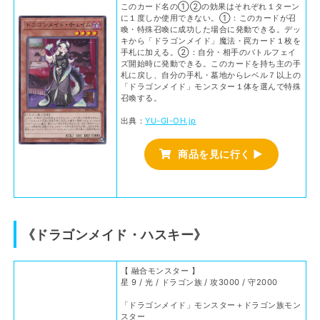
このカード名の①②の効果はそれぞれ１ターン
に１度しか使用できない。①：このカードが召
喚・特殊召喚に成功した場合に発動できる。デッ
キから「ドラゴンメイド」魔法・罠カード１枚を
手札に加える。②：自分・相手のバトルフェイ
ズ開始時に発動できる。このカードを持ち主の手
札に戻し、自分の手札・墓地からレベル７以上の
「ドラゴンメイド」モンスター１体を選んで特殊
召喚する。
出典：
YU-GI-OH.jp
商品を見に行く ▶
《ドラゴンメイド・ハスキー》
【 融合モンスター 】
星 9 / 光 / ドラゴン族 / 攻3000 / 守2000
「ドラゴンメイド」モンスター＋ドラゴン族モン
スター