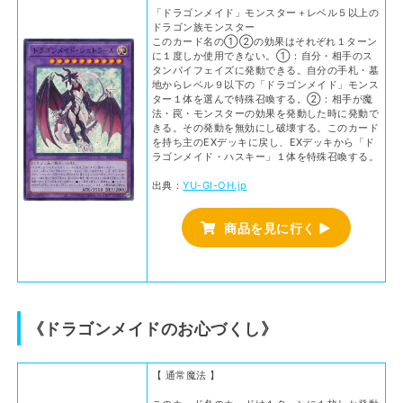
「ドラゴンメイド」モンスター＋レベル５以上の
ドラゴン族モンスター
このカード名の①②の効果はそれぞれ１ターン
に１度しか使用できない。①：自分・相手のス
タンバイフェイズに発動できる。自分の手札・墓
地からレベル９以下の「ドラゴンメイド」モンス
ター１体を選んで特殊召喚する。②：相手が魔
法・罠・モンスターの効果を発動した時に発動で
きる。その発動を無効にし破壊する。このカード
を持ち主のEXデッキに戻し、EXデッキから「ド
ラゴンメイド・ハスキー」１体を特殊召喚する。
出典：
YU-GI-OH.jp
商品を見に行く ▶
《ドラゴンメイドのお心づくし》
【 通常魔法 】