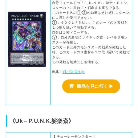
自分フィールドの「Ｐ.Ｕ.Ｎ.Ｋ.」融合・Ｓモン
スターの上に重ねてＸ召喚する事もできる。
このカード名の①②の効果はそれぞれ１ターン
に１度しか使用できない。
①：６００ＬＰを払い、このカードのＸ素材を
１つ取り除いて発動できる。
自分は１枚ドローする。
②：自分の墓地にサイキック族・レベル３モン
スターが存在し、
このカード以外のモンスターの効果が発動した
時、このカードのＸ素材を１つ取り除いて発動で
きる。
その発動を無効にし破壊する。
出典：
YU-GI-OH.jp
商品を見に行く ▶
《Uk－P.U.N.K.娑楽斎》
【 チューナーモンスター 】