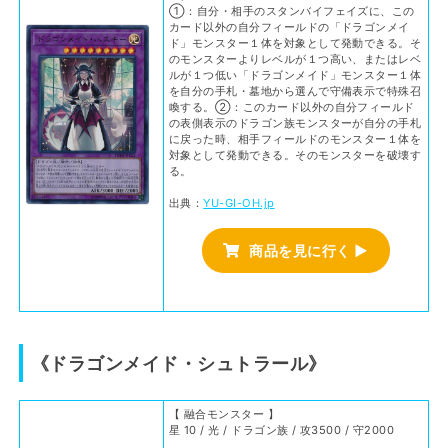
①：自分・相手のスタンバイフェイズに、この
カード以外の自分フィールドの「ドラゴンメイ
ド」モンスター１体を対象として発動できる。そ
のモンスターよりレベルが１つ高い、またはレベ
ルが１つ低い「ドラゴンメイド」モンスター１体
を自分の手札・墓地から選んで守備表示で特殊召
喚する。②：このカード以外の自分フィールド
の表側表示のドラゴン族モンスターが自分の手札
に戻った時、相手フィールドのモンスター１体を
対象として発動できる。そのモンスターを破壊す
る。
出典：
YU-GI-OH.jp
商品を見に行く ▶
《ドラゴンメイド・シュトラール》
【 融合モンスター 】
星 10 / 光 / ドラゴン族 / 攻3500 / 守2000