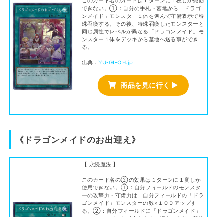
このカード名のカードは１ターンに１枚しか発動
できない。①：自分の手札・墓地から「ドラゴ
ンメイド」モンスター１体を選んで守備表示で特
殊召喚する。その後、特殊召喚したモンスターと
同じ属性でレベルが異なる「ドラゴンメイド」モ
ンスター１体をデッキから墓地へ送る事ができ
る。
出典：
YU-GI-OH.jp
商品を見に行く ▶
《ドラゴンメイドのお出迎え》
【 永続魔法 】
このカード名の②の効果は１ターンに１度しか
使用できない。①：自分フィールドのモンスタ
ーの攻撃力・守備力は、自分フィールドの「ドラ
ゴンメイド」モンスターの数×１００アップす
る。②：自分フィールドに「ドラゴンメイド」