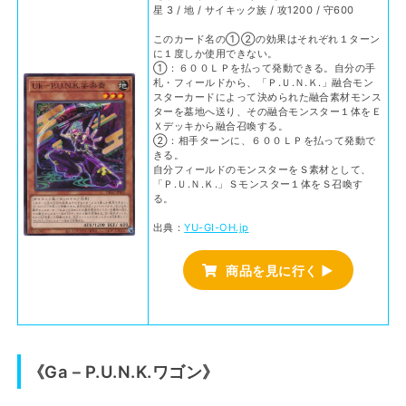
星 3 / 地 / サイキック族 / 攻1200 / 守600
このカード名の①②の効果はそれぞれ１ターン
に１度しか使用できない。
①：６００ＬＰを払って発動できる。自分の手
札・フィールドから、「Ｐ.Ｕ.Ｎ.Ｋ.」融合モン
スターカードによって決められた融合素材モンス
ターを墓地へ送り、その融合モンスター１体をＥ
Ｘデッキから融合召喚する。
②：相手ターンに、６００ＬＰを払って発動で
きる。
自分フィールドのモンスターをＳ素材として、
「Ｐ.Ｕ.Ｎ.Ｋ.」Ｓモンスター１体をＳ召喚す
る。
出典：
YU-GI-OH.jp
商品を見に行く ▶
《Ga－P.U.N.K.ワゴン》