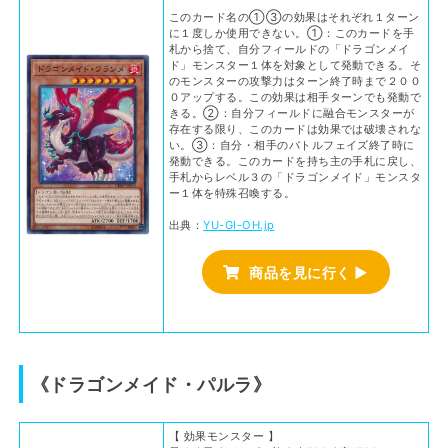
このカード名の①③の効果はそれぞれ１ターン
に１度しか使用できない。①：このカードを手
札から捨て、自分フィールドの「ドラゴンメイ
ド」モンスター１体を対象として発動できる。そ
のモンスターの攻撃力はターン終了時まで２００
０アップする。この効果は相手ターンでも発動で
きる。②：自分フィールドに融合モンスターが
存在する限り、このカードは効果では破壊されな
い。③：自分・相手のバトルフェイズ終了時に
発動できる。このカードを持ち主の手札に戻し、
手札からレベル３の「ドラゴンメイド」モンスタ
ー１体を特殊召喚する。
出典：
YU-GI-OH.jp
商品を見に行く ▶
《ドラゴンメイド・パルラ》
【 効果モンスター 】