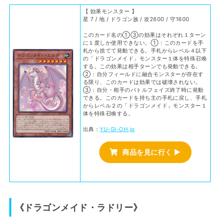
【 効果モンスター 】
星 7 / 地 / ドラゴン族 / 攻2600 / 守1600
このカード名の①③の効果はそれぞれ１ターン
に１度しか使用できない。①：このカードを手
札から捨てて発動できる。手札からレベル４以下
の「ドラゴンメイド」モンスター１体を特殊召喚
する。この効果は相手ターンでも発動できる。
②：自分フィールドに融合モンスターが存在す
る限り、このカードは効果では破壊されない。
③：自分・相手のバトルフェイズ終了時に発動
できる。このカードを持ち主の手札に戻し、手札
からレベル２の「ドラゴンメイド」モンスター１
体を特殊召喚する。
出典：
YU-GI-OH.jp
商品を見に行く ▶
《ドラゴンメイド・ラドリー》