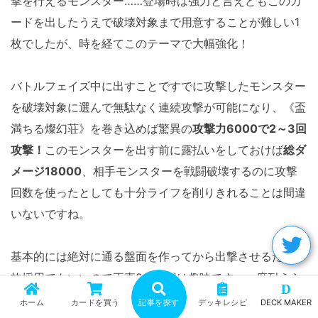
撃を行えるモンスター……登場時は強力と言えどもこのカ
ードを出したうえで破壊対象まで用意することが難しい1
枚でしたが、時を経てこのテーマで大幅強化！
バトルフェイズ中に出すことですでに攻撃したモンスター
を破壊対象に選んで無駄なく連続攻撃が可能になり、《盃
満ちる燦幻荘》を巻き込めば驚異の
攻撃力6000で2～3回
攻撃！
このモンスターを出す前に露払いをしておけば
総ダ
メージ18000
、相手モンスターを戦闘破壊するのに攻撃
回数を使ったとしても十分ライフを削りきれることは間違
いないですね。
基本的には絶対に通る盤面を作ってから出撃させるため1
枚採用でもいいので正直2枚採用は趣味です。一度耐えら
D
れてしまってももう一度ここまで繋げられるデッキ出力自
ホーム
カードを買う
記事を探す
デッキレシピ
DECK MAKER