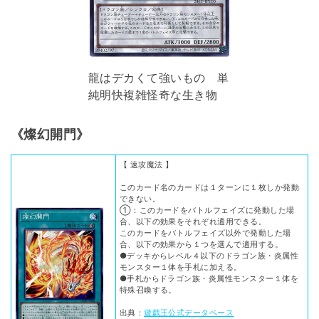
龍はデカくて強いもの 単
純明快複雑怪奇な生き物
《燦幻開門》
【 速攻魔法 】
このカード名のカードは１ターンに１枚しか発動
できない。
①：このカードをバトルフェイズに発動した場
合、以下の効果をそれぞれ適用できる。
このカードをバトルフェイズ以外で発動した場
合、以下の効果から１つを選んで適用する。
●デッキからレベル４以下のドラゴン族・炎属性
モンスター１体を手札に加える。
●手札からドラゴン族・炎属性モンスター１体を
特殊召喚する。
出典：
遊戯王公式データベース