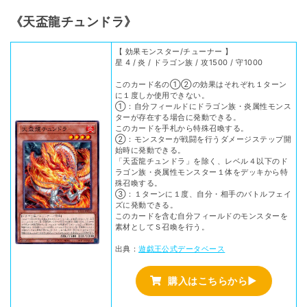
《天盃龍チュンドラ》
【 効果モンスター/チューナー 】
星 4 / 炎 / ドラゴン族 / 攻1500 / 守1000
このカード名の①②の効果はそれぞれ１ターン
に１度しか使用できない。
①：自分フィールドにドラゴン族・炎属性モンス
ターが存在する場合に発動できる。
このカードを手札から特殊召喚する。
②：モンスターが戦闘を行うダメージステップ開
始時に発動できる。
「天盃龍チュンドラ」を除く、レベル４以下のド
ラゴン族・炎属性モンスター１体をデッキから特
殊召喚する。
③：１ターンに１度、自分・相手のバトルフェイ
ズに発動できる。
このカードを含む自分フィールドのモンスターを
素材としてＳ召喚を行う。
出典：
遊戯王公式データベース
購入はこちらから▶