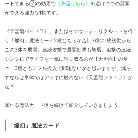
ートできる②の効果で
《灰流うらら》
を避けつつの展開
ができる強力な1枚です。
《天盃龍パイドラ》、またはそのサーチ・リクルートを行
う「燦幻」魔法カード2種どちらか合計3種の1枚初動から
この3体を展開、連続攻撃で展開効果も初層、追撃の連続
シンクロでライフを一気に削り取るのが【天盃龍】の基
本！3種ともにフル投入で問題ないかと思いますが、減ら
すならば単体ではデッキに触れない《天盃龍ファドラ》か
な？
頼れる魔法カード達を続けて紹介していきましょう。
「燦幻」魔法カード