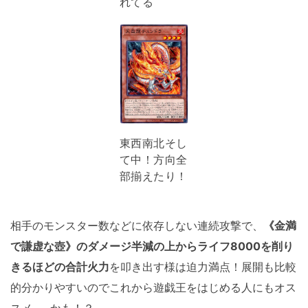
れてる
東西南北そし
て中！方向全
部揃えたり！
相手のモンスター数などに依存しない連続攻撃で、
《金満
で謙虚な壺》のダメージ半減の上からライフ8000を削り
きるほどの合計火力
を叩き出す様は迫力満点！展開も比較
的分かりやすいのでこれから遊戯王をはじめる人にもオス
スメ……かも！？