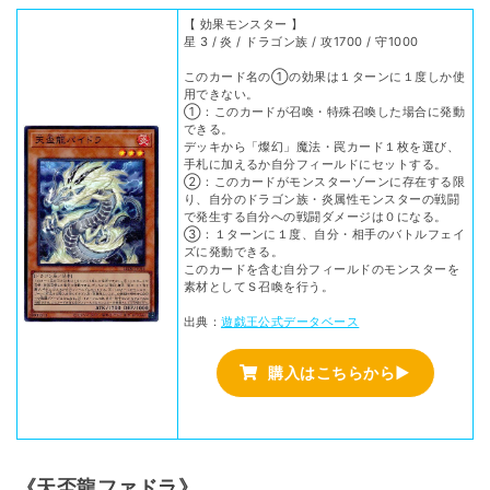
【 効果モンスター 】
星 3 / 炎 / ドラゴン族 / 攻1700 / 守1000
このカード名の①の効果は１ターンに１度しか使
用できない。
①：このカードが召喚・特殊召喚した場合に発動
できる。
デッキから「燦幻」魔法・罠カード１枚を選び、
手札に加えるか自分フィールドにセットする。
②：このカードがモンスターゾーンに存在する限
り、自分のドラゴン族・炎属性モンスターの戦闘
で発生する自分への戦闘ダメージは０になる。
③：１ターンに１度、自分・相手のバトルフェイ
ズに発動できる。
このカードを含む自分フィールドのモンスターを
素材としてＳ召喚を行う。
出典：
遊戯王公式データベース
購入はこちらから▶
《天盃龍ファドラ》