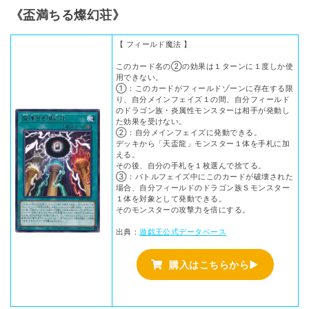
《盃満ちる燦幻荘》
【 フィールド魔法 】
このカード名の②の効果は１ターンに１度しか使
用できない。
①：このカードがフィールドゾーンに存在する限
り、自分メインフェイズ１の間、自分フィールド
のドラゴン族・炎属性モンスターは相手が発動し
た効果を受けない。
②：自分メインフェイズに発動できる。
デッキから「天盃龍」モンスター１体を手札に加
える。
その後、自分の手札を１枚選んで捨てる。
③：バトルフェイズ中にこのカードが破壊された
場合、自分フィールドのドラゴン族Ｓモンスター
１体を対象として発動できる。
そのモンスターの攻撃力を倍にする。
出典：
遊戯王公式データベース
購入はこちらから▶