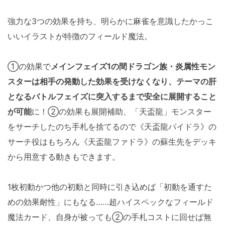
強力な3つの効果を持ち、明らかに麻雀を意識したかっこ
いいイラストが特徴のフィールド魔法。
①の効果で
メインフェイズ1の間ドラゴン族・炎属性モン
スターは相手の発動した効果を受けなくなり、テーマの肝
となるバトルフェイズに突入するまで安全に展開すること
が可能
に！②の効果も展開補助、「天盃龍」モンスター
をサーチしたのち手札を捨てるので《天盃龍パイドラ》の
サーチ役はもちろん《天盃龍ファドラ》の蘇生先をデッキ
から用意する動きもできます。
1枚初動かつ他の初動と同時に引き込めば「初動を通すた
めの効果耐性」にもなる……超ハイスペックなフィールド
魔法カード、自身が被っても②の手札コストに回せば無