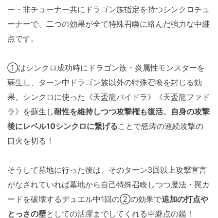
ー・非チューナー共にドラゴン族指定を持つシンクロチュ
ーナーで、二つの効果が全て特殊召喚に絡んだ強力な中継
点です。
①はシンクロ成功時にドラゴン族・炎属性モンスターを
蘇生し、ターン中ドラゴン族以外の特殊召喚を封じる効
果。シンクロに使った《天盃龍パイドラ》《天盃龍ファド
ラ》を蘇生し
耐性を維持しつつ攻撃権も復活、自身の攻撃
後にレベル10シンクロに繋げる
ことで怒涛の連続攻撃の
口火を切る！
そうして墓地に行った後は、そのターン3回以上攻撃宣言
がなされていれば墓地から自己特殊召喚しつつ魔法・罠カ
ードを破壊するデュエル中1回の②の効果で
追加の打点や
とっさの壁
としての活躍までしてくれる中継点の鑑！