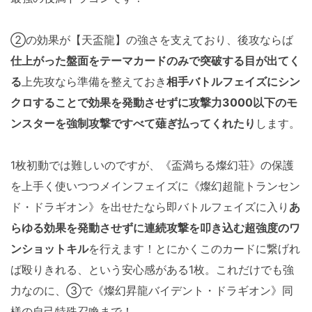
②の効果が【天盃龍】の強さを支えており、後攻ならば
仕上がった盤面をテーマカードのみで突破する目が出てく
る
上先攻なら準備を整えておき
相手バトルフェイズにシン
クロすることで効果を発動させずに攻撃力3000以下のモ
ンスターを強制攻撃ですべて薙ぎ払ってくれたり
します。
1枚初動では難しいのですが、《盃満ちる燦幻荘》の保護
を上手く使いつつメインフェイズに《燦幻超龍トランセン
ド・ドラギオン》を出せたなら即バトルフェイズに入り
あ
らゆる効果を発動させずに連続攻撃を叩き込む超強度のワ
ンショットキル
を行えます！とにかくこのカードに繋げれ
ば殴りきれる、という安心感がある1枚。これだけでも強
力なのに、③で《燦幻昇龍バイデント・ドラギオン》同
様の自己特殊召喚まで！