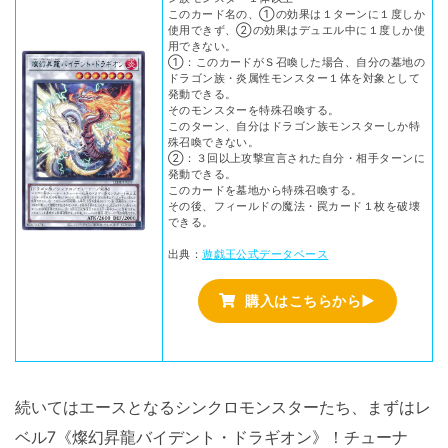
このカード名の、①の効果は１ターンに１度しか
使用できず、②の効果はデュエル中に１度しか使
用できない。
①：このカードがＳ召喚した場合、自分の墓地の
ドラゴン族・炎属性モンスター１体を対象として
発動できる。
そのモンスターを特殊召喚する。
このターン、自分はドラゴン族モンスターしか特
殊召喚できない。
②：３回以上攻撃宣言された自分・相手ターンに
発動できる。
このカードを墓地から特殊召喚する。
その後、フィールドの魔法・罠カード１枚を破壊
できる。
出典：
遊戯王公式データベース
購入はこちらから▶
続いてはエースとなるシンクロモンスターたち、まずはレ
ベル7《燦幻昇龍バイデント・ドラギオン》！チューナ