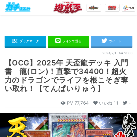
2024/2/1 Thu 18:00
【OCG】2025年 天盃龍デッキ 入門
書 龍(ロン)！直撃で34400！超火
力のドラゴンでライフを根こそぎ奪
い取れ！【てんぱいりゅう】
PV
77,764
いいね
11
-