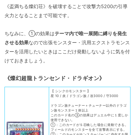
《盃満ちる燦幻荘》を破壊することで攻撃力5200の引導
火力となることまで可能です。
ちなみに、①の効果は
テーマ内で唯一展開に縛りを発生
させる効果
なので出張モンスター・汎用エクストラモンス
ターを活用したいときはここだけ発動しないように気を付
けておきましょう。
《燦幻超龍トランセンド・ドラギオン》
【 シンクロモンスター 】
星 10 / 炎 / ドラゴン族 / 攻3000 / 守3000
ドラゴン族チューナー＋チューナー以外のドラゴ
ン族モンスター１体以上
このカード名の③の効果はデュエル中に１度しか
使用できない。
①：このカードがＳ召喚した場合に発動できる。
フィールドのモンスターを全て攻撃表示にする。
②：このカードがモンスターゾーンに存在する限