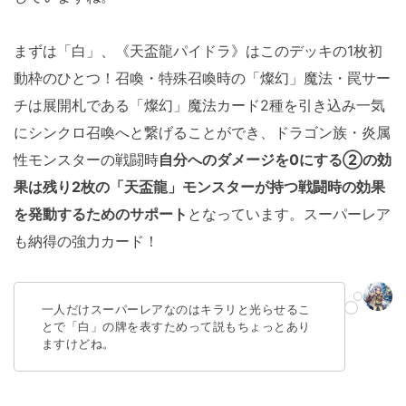
まずは「白」、《天盃龍パイドラ》はこのデッキの1枚初
動枠のひとつ！召喚・特殊召喚時の「燦幻」魔法・罠サー
チは展開札である「燦幻」魔法カード2種を引き込み一気
にシンクロ召喚へと繋げることができ、ドラゴン族・炎属
性モンスターの戦闘時
自分へのダメージを0にする②の効
果は残り2枚の「天盃龍」モンスターが持つ戦闘時の効果
を発動するためのサポート
となっています。スーパーレア
も納得の強力カード！
一人だけスーパーレアなのはキラリと光らせるこ
とで「白」の牌を表すためって説もちょっとあり
ますけどね。