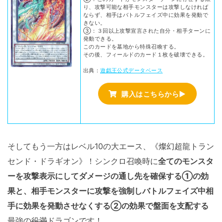
り、攻撃可能な相手モンスターは攻撃しなければ
ならず、相手はバトルフェイズ中に効果を発動で
きない。
③：３回以上攻撃宣言された自分・相手ターンに
発動できる。
このカードを墓地から特殊召喚する。
その後、フィールドのカード１枚を破壊できる。
出典：
遊戯王公式データベース
購入はこちらから▶
そしてもう一方はレベル10の大エース、《燦幻超龍トラン
センド・ドラギオン》！シンクロ召喚時に
全てのモンスタ
ーを攻撃表示にしてダメージの通し先を確保する①の効
果と、相手モンスターに攻撃を強制しバトルフェイズ中相
手に効果を発動させなくする②の効果で盤面を支配する
最強の
役満
ドラゴンです！