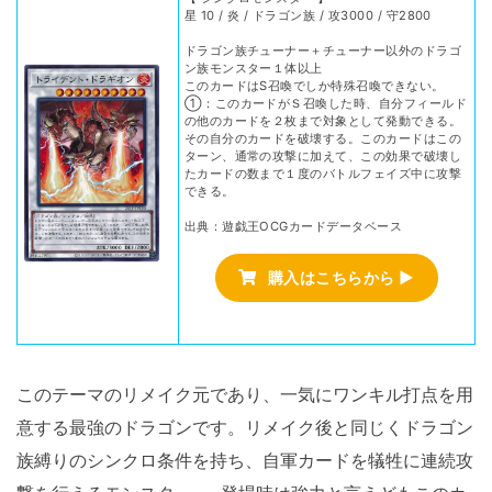
星 10 / 炎 / ドラゴン族 / 攻3000 / 守2800
ドラゴン族チューナー＋チューナー以外のドラゴ
ン族モンスター１体以上
このカードはS召喚でしか特殊召喚できない。
①：このカードがＳ召喚した時、自分フィールド
の他のカードを２枚まで対象として発動できる。
その自分のカードを破壊する。このカードはこの
ターン、通常の攻撃に加えて、この効果で破壊し
たカードの数まで１度のバトルフェイズ中に攻撃
できる。
出典：遊戯王OCGカードデータベース
購入はこちらから ▶
このテーマのリメイク元であり、一気にワンキル打点を用
意する最強のドラゴンです。リメイク後と同じくドラゴン
族縛りのシンクロ条件を持ち、自軍カードを犠牲に連続攻