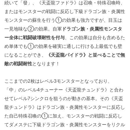
続いて「發」、《天盃龍ファドラ》は召喚・特殊召喚時、
またはモンスターの戦闘に反応し下級ドラゴン族・炎属性
モンスターの蘇生を行う①の効果も強力ですが、目玉は
一見地味な②の効果。自軍
ドラゴン族・炎属性モンスタ
ー全体に戦闘破壊耐性を付与
、この効果は自分も含めるた
め単体でも①の効果を確実に通しに行ける上最低でも壁
になることができ、
《天盃龍パイドラ》と並べることで無
敵の戦闘耐性
となります！
ここまでの2枚はレベル3モンスターとなっており、
「中」のレベル4チューナー《天盃龍チュンドラ》と合わ
せてレベル7シンクロを狙うのが動きの基本。その《天盃
龍チュンドラ》はドラゴン族・炎属性モンスターに反応し
た自己特殊召喚の①に加え、モンスターの戦闘に反応し
てダメステに下級ドラゴン族・炎属性モンスターをリクル