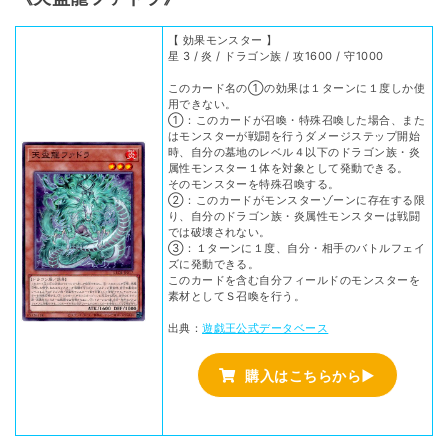
【 効果モンスター 】
星 3 / 炎 / ドラゴン族 / 攻1600 / 守1000
このカード名の①の効果は１ターンに１度しか使
用できない。
①：このカードが召喚・特殊召喚した場合、また
はモンスターが戦闘を行うダメージステップ開始
時、自分の墓地のレベル４以下のドラゴン族・炎
属性モンスター１体を対象として発動できる。
そのモンスターを特殊召喚する。
②：このカードがモンスターゾーンに存在する限
り、自分のドラゴン族・炎属性モンスターは戦闘
では破壊されない。
③：１ターンに１度、自分・相手のバトルフェイ
ズに発動できる。
このカードを含む自分フィールドのモンスターを
素材としてＳ召喚を行う。
出典：
遊戯王公式データベース
購入はこちらから▶