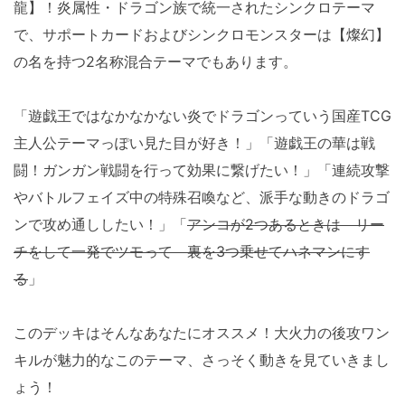
龍】！炎属性・ドラゴン族で統一されたシンクロテーマ
で、サポートカードおよびシンクロモンスターは【燦幻】
の名を持つ2名称混合テーマでもあります。
「遊戯王ではなかなかない炎でドラゴンっていう国産TCG
主人公テーマっぽい見た目が好き！」「遊戯王の華は戦
闘！ガンガン戦闘を行って効果に繋げたい！」「連続攻撃
やバトルフェイズ中の特殊召喚など、派手な動きのドラゴ
ンで攻め通ししたい！」「
アンコが2つあるときは リー
チをして一発でツモって 裏を3つ乗せてハネマンにす
る
」
このデッキはそんなあなたにオススメ！大火力の後攻ワン
キルが魅力的なこのテーマ、さっそく動きを見ていきまし
ょう！