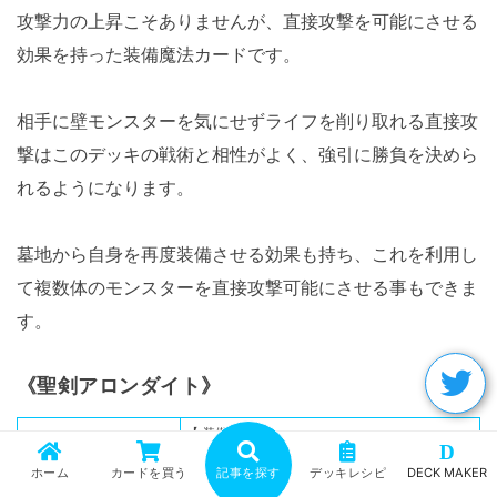
攻撃力の上昇こそありませんが、直接攻撃を可能にさせる
効果を持った装備魔法カードです。
相手に壁モンスターを気にせずライフを削り取れる直接攻
撃はこのデッキの戦術と相性がよく、強引に勝負を決めら
れるようになります。
墓地から自身を再度装備させる効果も持ち、これを利用し
て複数体のモンスターを直接攻撃可能にさせる事もできま
す。
《聖剣アロンダイト》
【 装備魔法 】
D
戦士族モンスターにのみ装備可能。このカード名
ホーム
カードを買う
記事を探す
デッキレシピ
DECK MAKER
の③の効果は１ターンに１度しか使用できない。