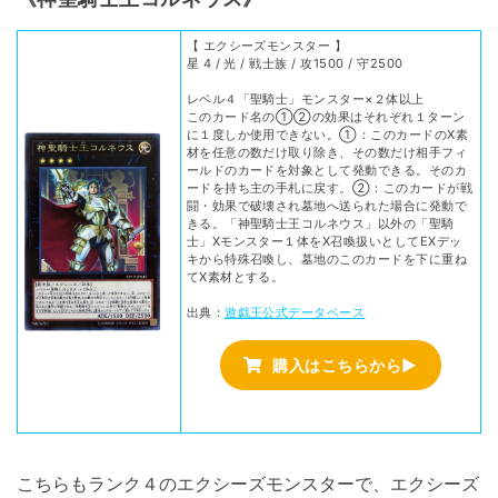
【 エクシーズモンスター 】
星 4 / 光 / 戦士族 / 攻1500 / 守2500
レベル４「聖騎士」モンスター×２体以上
このカード名の①②の効果はそれぞれ１ターン
に１度しか使用できない。①：このカードのX素
材を任意の数だけ取り除き、その数だけ相手フィ
ールドのカードを対象として発動できる。そのカ
ードを持ち主の手札に戻す。②：このカードが戦
闘・効果で破壊され墓地へ送られた場合に発動で
きる。「神聖騎士王コルネウス」以外の「聖騎
士」Xモンスター１体をX召喚扱いとしてEXデッ
キから特殊召喚し、墓地のこのカードを下に重ね
てX素材とする。
出典：
遊戯王公式データベース
購入はこちらから▶
こちらもランク４のエクシーズモンスターで、エクシーズ