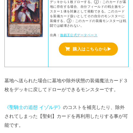
デッキから１枚ドローする。②：このカードが墓
地に存在する場合、自分フィールドの戦士族モン
スター１体を対象として発動できる。このカード
を装備カード扱いとしてその自分のモンスターに
装備する。③：このカードの装備モンスターは戦
闘では破壊されない。
出典：
遊戯王公式データベース
購入はこちらから▶
墓地へ送られた場合に墓地や除外状態の装備魔法カード３
枚をデッキに戻してドローができるモンスターです。
《聖騎士の追想 イゾルデ》
のコストを補充したり、除外
されてしまった【聖剣】カードを再利用したりする事が可
能です。