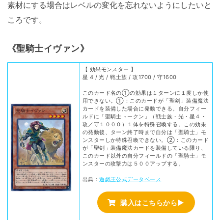
素材にする場合はレベルの変化を忘れないようにしたいと
ころです。
《聖騎士イヴァン》
【 効果モンスター 】
星 4 / 光 / 戦士族 / 攻1700 / 守1600
このカード名の①の効果は１ターンに１度しか使
用できない。①：このカードが「聖剣」装備魔法
カードを装備した場合に発動できる。自分フィー
ルドに「聖騎士トークン」（戦士族・光・星４・
攻／守１０００）１体を特殊召喚する。この効果
の発動後、ターン終了時まで自分は「聖騎士」モ
ンスターしか特殊召喚できない。②：このカード
が「聖剣」装備魔法カードを装備している限り、
このカード以外の自分フィールドの「聖騎士」モ
ンスターの攻撃力は５００アップする。
出典：
遊戯王公式データベース
購入はこちらから▶