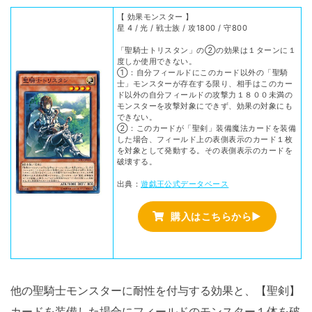
【 効果モンスター 】
星 4 / 光 / 戦士族 / 攻1800 / 守800
「聖騎士トリスタン」の②の効果は１ターンに１
度しか使用できない。
①：自分フィールドにこのカード以外の「聖騎
士」モンスターが存在する限り、相手はこのカー
ド以外の自分フィールドの攻撃力１８００未満の
モンスターを攻撃対象にできず、効果の対象にも
できない。
②：このカードが「聖剣」装備魔法カードを装備
した場合、フィールド上の表側表示のカード１枚
を対象として発動する。その表側表示のカードを
破壊する。
出典：
遊戯王公式データベース
購入はこちらから▶
他の聖騎士モンスターに耐性を付与する効果と、【聖剣】
カードを装備した場合にフィールドのモンスター１体を破