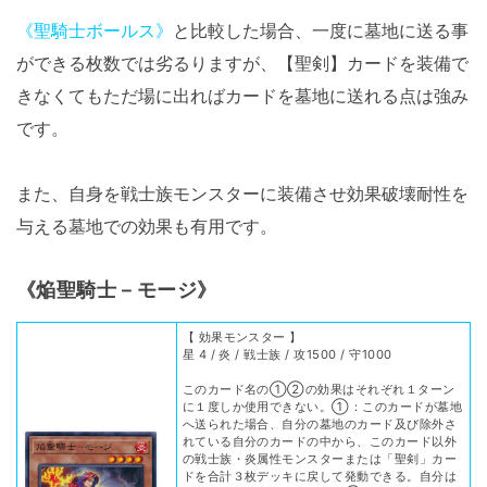
《聖騎士ボールス》
と比較した場合、一度に墓地に送る事
ができる枚数では劣るりますが、【聖剣】カードを装備で
きなくてもただ場に出ればカードを墓地に送れる点は強み
です。
また、自身を戦士族モンスターに装備させ効果破壊耐性を
与える墓地での効果も有用です。
《焔聖騎士－モージ》
【 効果モンスター 】
星 4 / 炎 / 戦士族 / 攻1500 / 守1000
このカード名の①②の効果はそれぞれ１ターン
に１度しか使用できない。①：このカードが墓地
へ送られた場合、自分の墓地のカード及び除外さ
れている自分のカードの中から、このカード以外
の戦士族・炎属性モンスターまたは「聖剣」カー
ドを合計３枚デッキに戻して発動できる。自分は