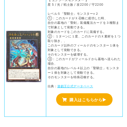
星 5 / 光 / 戦士族 / 攻2200 / 守2200
レベル５「聖騎士」モンスター×２
①：このカードがＸ召喚に成功した時、
自分の墓地の「聖剣」装備魔法カードを３種類ま
で対象として発動できる。
対象のカードをこのカードに装備する。
②：１ターンに１度、このカードのＸ素材を１つ
取り除き、、
このカード以外のフィールドのモンスター１体を
対象として発動できる。
そのモンスターを破壊する。
③：このカードがフィールドから墓地へ送られた
場合、
自分の墓地のレベル４以上の「聖騎士」モンスタ
ー１体を対象として発動できる。
そのモンスターを特殊召喚する。
出典：
遊戯王公式データベース
購入はこちらから▶