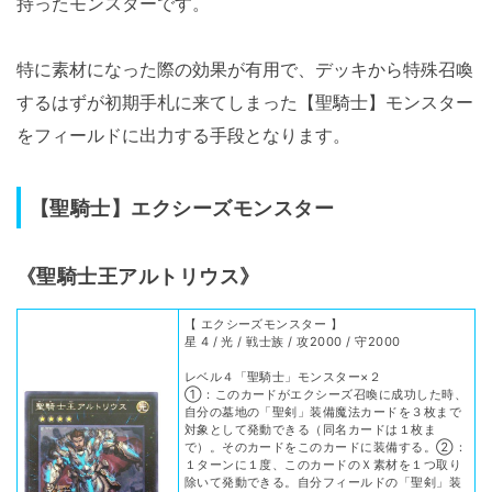
持ったモンスターです。
特に素材になった際の効果が有用で、デッキから特殊召喚
するはずが初期手札に来てしまった【聖騎士】モンスター
をフィールドに出力する手段となります。
【聖騎士】エクシーズモンスター
《聖騎士王アルトリウス》
【 エクシーズモンスター 】
星 4 / 光 / 戦士族 / 攻2000 / 守2000
レベル４「聖騎士」モンスター×２
①：このカードがエクシーズ召喚に成功した時、
自分の墓地の「聖剣」装備魔法カードを３枚まで
対象として発動できる（同名カードは１枚ま
で）。そのカードをこのカードに装備する。②：
１ターンに１度、このカードのＸ素材を１つ取り
除いて発動できる。自分フィールドの「聖剣」装