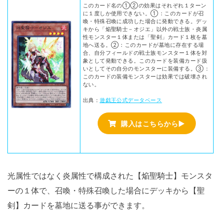
このカード名の①②の効果はそれぞれ１ターン
に１度しか使用できない。①：このカードが召
喚・特殊召喚に成功した場合に発動できる。デッ
キから「焔聖騎士－オジエ」以外の戦士族・炎属
性モンスター１体または「聖剣」カード１枚を墓
地へ送る。②：このカードが墓地に存在する場
合、自分フィールドの戦士族モンスター１体を対
象として発動できる。このカードを装備カード扱
いとしてその自分のモンスターに装備する。③：
このカードの装備モンスターは効果では破壊され
ない。
出典：
遊戯王公式データベース
購入はこちらから▶
光属性ではなく炎属性で構成された【焔聖騎士】モンスタ
ーの１体で、召喚・特殊召喚した場合にデッキから【聖
剣】カードを墓地に送る事ができます。