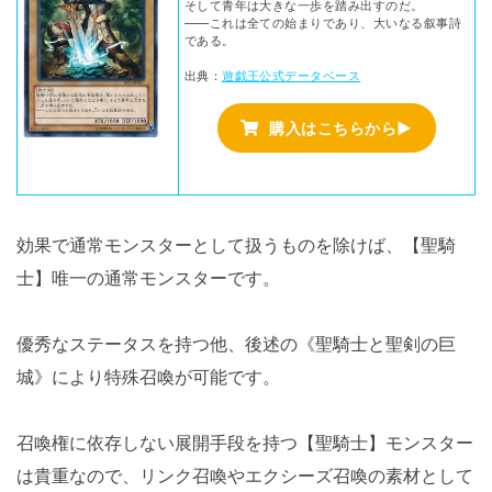
そして青年は大きな一歩を踏み出すのだ。
――これは全ての始まりであり、大いなる叙事詩
である。
出典：
遊戯王公式データベース
購入はこちらから▶
効果で通常モンスターとして扱うものを除けば、【聖騎
士】唯一の通常モンスターです。
優秀なステータスを持つ他、後述の《聖騎士と聖剣の巨
城》により特殊召喚が可能です。
召喚権に依存しない展開手段を持つ【聖騎士】モンスター
は貴重なので、リンク召喚やエクシーズ召喚の素材として