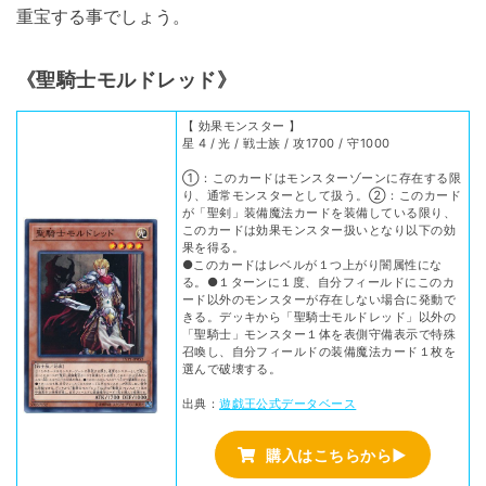
重宝する事でしょう。
《聖騎士モルドレッド》
【 効果モンスター 】
星 4 / 光 / 戦士族 / 攻1700 / 守1000
①：このカードはモンスターゾーンに存在する限
り、通常モンスターとして扱う。②：このカード
が「聖剣」装備魔法カードを装備している限り、
このカードは効果モンスター扱いとなり以下の効
果を得る。
●このカードはレベルが１つ上がり闇属性にな
る。●１ターンに１度、自分フィールドにこのカ
ード以外のモンスターが存在しない場合に発動で
きる。デッキから「聖騎士モルドレッド」以外の
「聖騎士」モンスター１体を表側守備表示で特殊
召喚し、自分フィールドの装備魔法カード１枚を
選んで破壊する。
出典：
遊戯王公式データベース
購入はこちらから▶