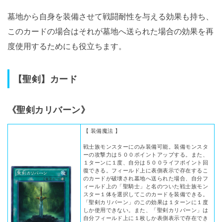
墓地から自身を装備させて戦闘耐性を与える効果も持ち、
このカードの場合はそれが墓地へ送られた場合の効果を再
度使用するためにも役立ちます。
【聖剣】カード
《聖剣カリバーン》
【 装備魔法 】
戦士族モンスターにのみ装備可能。装備モンスタ
ーの攻撃力は５００ポイントアップする。また、
１ターンに１度、自分は５００ライフポイント回
復できる。フィールド上に表側表示で存在するこ
のカードが破壊され墓地へ送られた場合、自分フ
ィールド上の「聖騎士」と名のついた戦士族モン
スター１体を選択してこのカードを装備できる。
「聖剣カリバーン」のこの効果は１ターンに１度
しか使用できない。また、「聖剣カリバーン」は
自分フィールド上に１枚しか表側表示で存在でき