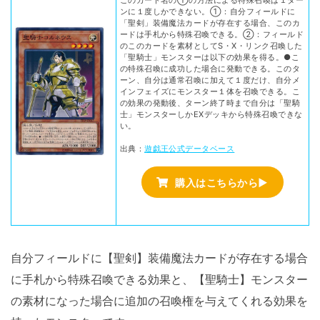
このカード名の①の方法による特殊召喚は１ター
ンに１度しかできない。①：自分フィールドに
「聖剣」装備魔法カードが存在する場合、このカ
ードは手札から特殊召喚できる。②：フィールド
のこのカードを素材としてS・X・リンク召喚した
「聖騎士」モンスターは以下の効果を得る。●こ
の特殊召喚に成功した場合に発動できる。このタ
ーン、自分は通常召喚に加えて１度だけ、自分メ
インフェイズにモンスター１体を召喚できる。こ
の効果の発動後、ターン終了時まで自分は「聖騎
士」モンスターしかEXデッキから特殊召喚できな
い。
出典：
遊戯王公式データベース
購入はこちらから▶
自分フィールドに【聖剣】装備魔法カードが存在する場合
に手札から特殊召喚できる効果と、【聖騎士】モンスター
の素材になった場合に追加の召喚権を与えてくれる効果を