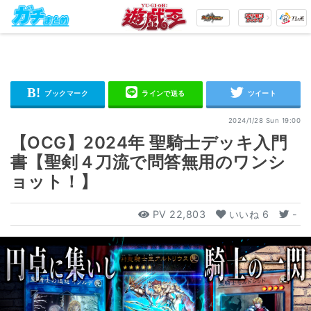
2024/1/28 Sun 19:00
【OCG】2024年 聖騎士デッキ入門
書【聖剣４刀流で問答無用のワンシ
ョット！】
PV
22,803
いいね
6
-