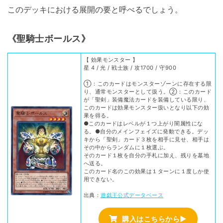
このデッキにおける展開の要と呼べるでしょう。
《聖騎士ボールス》
【 効果モンスター 】
星 4 / 光 / 戦士族 / 攻1700 / 守900
①：このカードはモンスターゾーンに存在する限
り、通常モンスターとして扱う。②：このカード
が「聖剣」装備魔法カードを装備している限り、
このカードは効果モンスター扱いとなり以下の効
果を得る。
●このカードはレベルが１つ上がり闇属性にな
る。●自分のメインフェイズに発動できる。デッ
キから「聖剣」カード３枚を相手に見せ、相手は
その中からランダムに１枚選ぶ。
そのカード１枚を自分の手札に加え、残りを墓地
へ送る。
このカード名のこの効果は１ターンに１度しか使
用できない。
出典：
遊戯王公式データベース
購入はこちらから▶