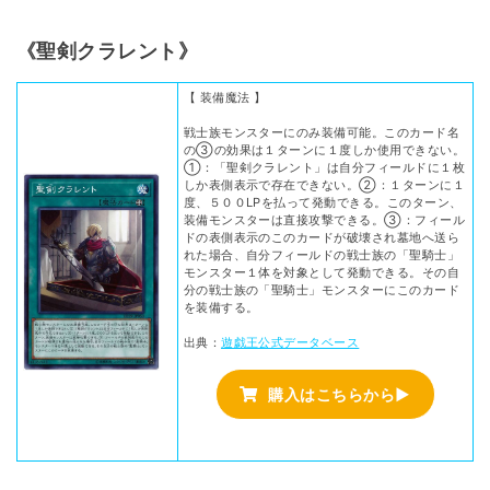
《聖剣クラレント》
【 装備魔法 】
戦士族モンスターにのみ装備可能。このカード名
の③の効果は１ターンに１度しか使用できない。
①：「聖剣クラレント」は自分フィールドに１枚
しか表側表示で存在できない。②：１ターンに１
度、５００LPを払って発動できる。このターン、
装備モンスターは直接攻撃できる。③：フィール
ドの表側表示のこのカードが破壊され墓地へ送ら
れた場合、自分フィールドの戦士族の「聖騎士」
モンスター１体を対象として発動できる。その自
分の戦士族の「聖騎士」モンスターにこのカード
を装備する。
出典：
遊戯王公式データベース
購入はこちらから▶