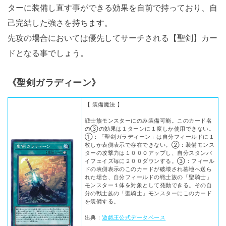
ターに装備し直す事ができる効果を自前で持っており、自
己完結した強さを持ちます。
先攻の場合においては優先してサーチされる【聖剣】カー
ドとなる事でしょう。
《聖剣ガラディーン》
【 装備魔法 】
戦士族モンスターにのみ装備可能。このカード名
の③の効果は１ターンに１度しか使用できない。
①：「聖剣ガラディーン」は自分フィールドに１
枚しか表側表示で存在できない。②：装備モンス
ターの攻撃力は１０００アップし、自分スタンバ
イフェイズ毎に２００ダウンする。③：フィール
ドの表側表示のこのカードが破壊され墓地へ送ら
れた場合、自分フィールドの戦士族の「聖騎士」
モンスター１体を対象として発動できる。その自
分の戦士族の「聖騎士」モンスターにこのカード
を装備する。
出典：
遊戯王公式データベース