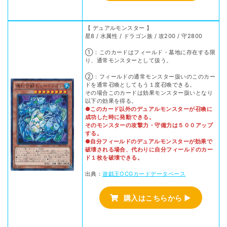
【 デュアルモンスター 】
星8 / 水属性 / ドラゴン族 / 攻200 / 守2800
①：このカードはフィールド・墓地に存在する限
り、通常モンスターとして扱う。
②：フィールドの通常モンスター扱いのこのカー
ドを通常召喚としてもう１度召喚できる。
その場合このカードは効果モンスター扱いとなり
以下の効果を得る。
●このカード以外のデュアルモンスターが召喚に
成功した時に発動できる。
そのモンスターの攻撃力・守備力は５００アップ
する。
●自分フィールドのデュアルモンスターが効果で
破壊される場合、代わりに自分フィールドのカー
ド１枚を破壊できる。
出典：
遊戯王OCGカードデータベース
購入はこちらから ▶