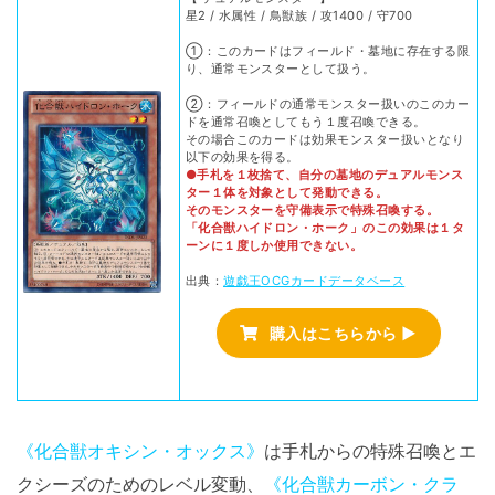
星2 / 水属性 / 鳥獣族 / 攻1400 / 守700
①：このカードはフィールド・墓地に存在する限
り、通常モンスターとして扱う。
②：フィールドの通常モンスター扱いのこのカー
ドを通常召喚としてもう１度召喚できる。
その場合このカードは効果モンスター扱いとなり
以下の効果を得る。
●手札を１枚捨て、自分の墓地のデュアルモンス
ター１体を対象として発動できる。
そのモンスターを守備表示で特殊召喚する。
「化合獣ハイドロン・ホーク」のこの効果は１タ
ーンに１度しか使用できない。
出典：
遊戯王OCGカードデータベース
購入はこちらから ▶
《化合獣オキシン・オックス》
は手札からの特殊召喚とエ
クシーズのためのレベル変動、
《化合獣カーボン・クラ