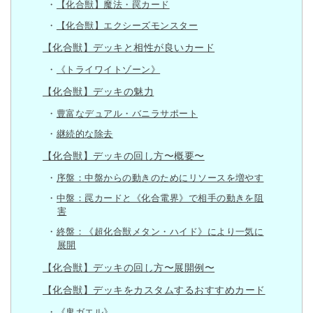
【化合獣】魔法・罠カード
【化合獣】エクシーズモンスター
【化合獣】デッキと相性が良いカード
《トライワイトゾーン》
【化合獣】デッキの魅力
豊富なデュアル・バニラサポート
継続的な除去
【化合獣】デッキの回し方〜概要〜
序盤：中盤からの動きのためにリソースを増やす
中盤：罠カードと《化合電界》で相手の動きを阻
害
終盤：《超化合獣メタン・ハイド》により一気に
展開
【化合獣】デッキの回し方〜展開例〜
【化合獣】デッキをカスタムするおすすめカード
《鬼ガエル》