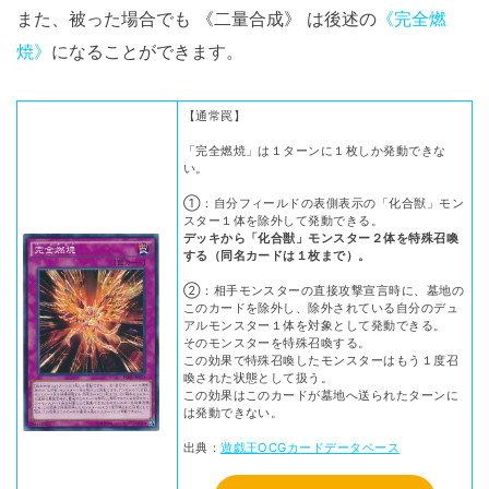
また、被った場合でも 《二量合成》 は後述の
《完全燃
焼》
になることができます。
【通常罠】
「完全燃焼」は１ターンに１枚しか発動できな
い。
①：自分フィールドの表側表示の「化合獣」モン
スター１体を除外して発動できる。
デッキから「化合獣」モンスター２体を特殊召喚
する（同名カードは１枚まで）。
②：相手モンスターの直接攻撃宣言時に、墓地の
このカードを除外し、除外されている自分のデュ
アルモンスター１体を対象として発動できる。
そのモンスターを特殊召喚する。
この効果で特殊召喚したモンスターはもう１度召
喚された状態として扱う。
この効果はこのカードが墓地へ送られたターンに
は発動できない。
出典：
遊戯王OCGカードデータベース