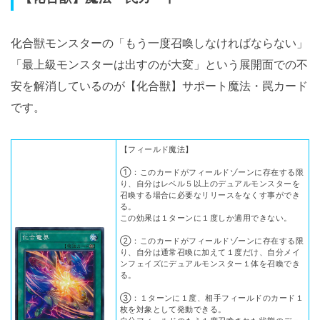
化合獣モンスターの「もう一度召喚しなければならない」
「最上級モンスターは出すのが大変」という展開面での不
安を解消しているのが【化合獣】サポート魔法・罠カード
です。
【フィールド魔法】
①：このカードがフィールドゾーンに存在する限
り、自分はレベル５以上のデュアルモンスターを
召喚する場合に必要なリリースをなくす事ができ
る。
この効果は１ターンに１度しか適用できない。
②：このカードがフィールドゾーンに存在する限
り、自分は通常召喚に加えて１度だけ、自分メイ
ンフェイズにデュアルモンスター１体を召喚でき
る。
③：１ターンに１度、相手フィールドのカード１
枚を対象として発動できる。