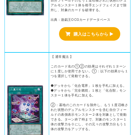
自分フィールドのもう１度召喚された状態のデュ
アルモンスター１体を相手エンドフェイズまで除
外し、対象のカードを破壊する。
出典：遊戯王OCGカードデータベース
購入はこちらから ▶
【 通常魔法 】
このカード名の①②の効果はそれぞれ１ターン
に１度しか使用できない。①：以下の効果から１
つを選択して発動できる。
●デッキから「化合電界」１枚を手札に加える。
●デッキから「完全燃焼」１枚と「化合獣」モン
スター１体を手札に加える。
②：墓地のこのカードを除外し、もう１度召喚さ
れた状態のデュアルモンスターを含む自分フィー
ルドの表側表示モンスター２体を対象として発動
できる。ターン終了時まで、対象のモンスター１
体の攻撃力を０にし、その元々の攻撃力分もう１
体の攻撃力をアップする。