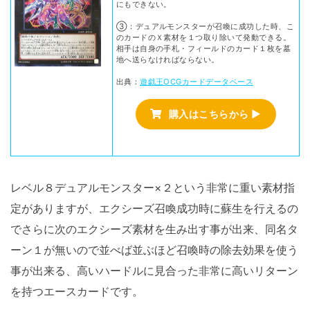
にもできない。
③：デュアルモンスターが召喚に成功した時、こ
のカードのＸ素材を１つ取り除いて発動できる。
相手は自身の手札・フィールドのカード１枚を墓
地へ送らなければならない。
出典：
遊戯王OCGカードデータベース
購入はこちらから ▶
レベル８デュアルモンスター×２という非常に重い素材指
定がありますが、エクシーズ召喚成功時に蘇生を行えるの
でさらに次のエクシーズ素材を生み出す事が出来、同名タ
ーン１が無いので並べば並ぶほど召喚時の除去効果を使う
事が出来る、高いハードルに見合った非常に高いリターン
を持つエースカードです。