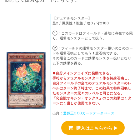
【デュアルモンスター】
星2 / 風属性 / 獣族 / 攻0 / 守2100
①：このカードはフィールド・墓地に存在する限
り、通常モンスターとして扱う。
②：フィールドの通常モンスター扱いのこのカー
ドを通常召喚としてもう１度召喚できる。
その場合このカードは効果モンスター扱いとなり
以下の効果を得る。
●自分メインフェイズに発動できる。
手札からデュアルモンスター１体を特殊召喚し、
自分フィールドの全てのデュアルモンスターのレ
ベルはターン終了時まで、この効果で特殊召喚し
たモンスターの元々のレベルと同じになる。
「化合獣オキシン・オックス」のこの効果は１タ
ーンに１度しか使用できない。
出典：
遊戯王OCGカードデータベース
購入はこちらから ▶