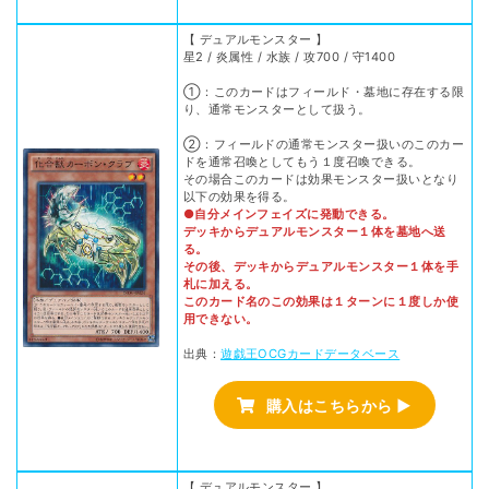
【 デュアルモンスター 】
星2 / 炎属性 / 水族 / 攻700 / 守1400
①：このカードはフィールド・墓地に存在する限
り、通常モンスターとして扱う。
②：フィールドの通常モンスター扱いのこのカー
ドを通常召喚としてもう１度召喚できる。
その場合このカードは効果モンスター扱いとなり
以下の効果を得る。
●自分メインフェイズに発動できる。
デッキからデュアルモンスター１体を墓地へ送
る。
その後、デッキからデュアルモンスター１体を手
札に加える。
このカード名のこの効果は１ターンに１度しか使
用できない。
出典：
遊戯王OCGカードデータベース
購入はこちらから ▶
【 デュアルモンスター 】