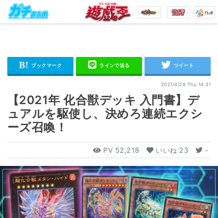
2021/4/29 Thu 14:31
【2021年 化合獣デッキ 入門書】デ
ュアルを駆使し、決めろ連続エクシ
ーズ召喚！
PV
52,218
いいね
23
-