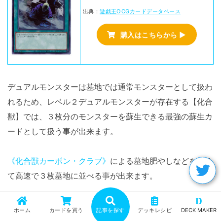
出典：
遊戯王OCGカードデータベース
購入はこちらから ▶
デュアルモンスターは墓地では通常モンスターとして扱わ
れるため、レベル２デュアルモンスターが存在する【化合
獣】では、３枚分のモンスターを蘇生できる最強の蘇生カ
ードとして扱う事が出来ます。
《化合獣カーボン・クラブ》
による墓地肥やしなどを絡め
て高速で３枚墓地に並べる事が出来ます。
D
ホーム
カードを買う
記事を探す
デッキレシピ
DECK MAKER