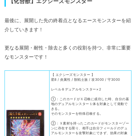
【化合獣】エクシーズモンスター
最後に、展開した先の終着点となるエースモンスターを紹
介していきます！
更なる展開・耐性・除去と多くの役割を持つ、非常に重要
なモンスターです！
【 エクシーズモンスター 】
星8 / 炎属性 / 獣戦士族 / 攻3000 / 守3000
レベル８デュアルモンスター×２
①：このカードがＸ召喚に成功した時、自分の墓
地のデュアルモンスター１体を対象として発動で
きる。
そのモンスターを特殊召喚する。
②：Ｘ素材を持ったこのカードがモンスターゾー
ンに存在する限り、相手は自分フィールドのデュ
アルモンスターを攻撃対象にできず、効果の対象