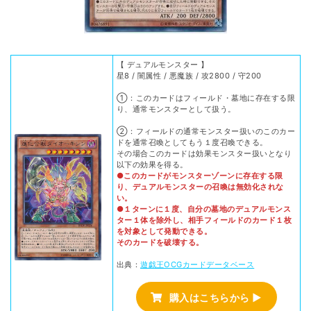
【 デュアルモンスター 】
星8 / 闇属性 / 悪魔族 / 攻2800 / 守200
①：このカードはフィールド・墓地に存在する限
り、通常モンスターとして扱う。
②：フィールドの通常モンスター扱いのこのカー
ドを通常召喚としてもう１度召喚できる。
その場合このカードは効果モンスター扱いとなり
以下の効果を得る。
●このカードがモンスターゾーンに存在する限
り、デュアルモンスターの召喚は無効化されな
い。
●１ターンに１度、自分の墓地のデュアルモンス
ター１体を除外し、相手フィールドのカード１枚
を対象として発動できる。
そのカードを破壊する。
出典：
遊戯王OCGカードデータベース
購入はこちらから ▶