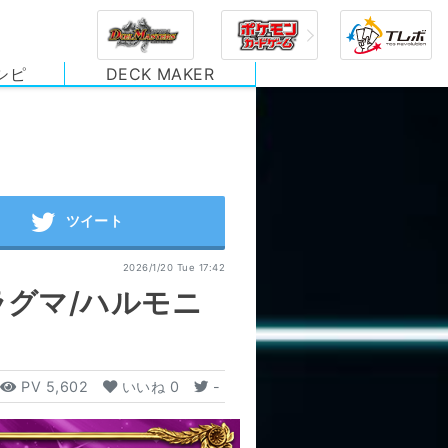
シピ
DECK MAKER
2026/1/20 Tue 17:42
ラグマ/ハルモニ
PV
5,602
いいね
0
-