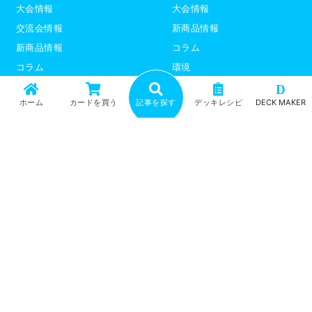
大会情報
大会情報
交流会情報
新商品情報
新商品情報
コラム
コラム
環境
環境
デッキレシピ
D
ホーム
カードを買う
記事を探す
デッキレシピ
DECK MAKER
デッキレシピ
デッキテーマ解説
デッキテーマ解説
ライター紹介
ライター紹介
デュエプレ
ポケモンカード
トップ
記事一覧
記事ランキング
最新情報
新商品情報
コラム
環境