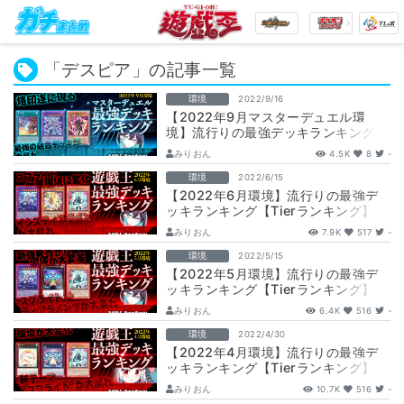
「デスピア」の記事一覧
環境
2022/9/16
【2022年9月マスターデュエル環
境】流行りの最強デッキランキング
【Tierランキング】
みりおん
4.5K
8
-
環境
2022/6/15
【2022年6月環境】流行りの最強デ
ッキランキング【Tierランキング】
みりおん
7.9K
517
-
環境
2022/5/15
【2022年5月環境】流行りの最強デ
ッキランキング【Tierランキング】
みりおん
6.4K
516
-
環境
2022/4/30
【2022年4月環境】流行りの最強デ
ッキランキング【Tierランキング】
みりおん
10.7K
516
-