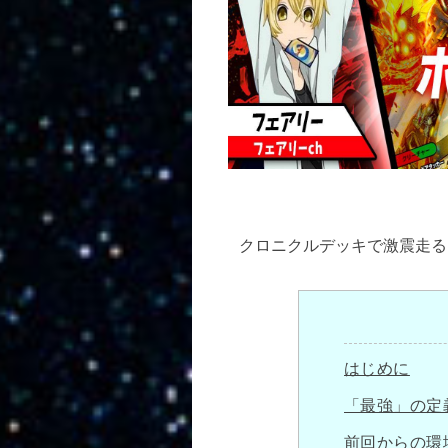
クロニクルデッキで激震走る
はじめに
「最強」の定
前回からの環