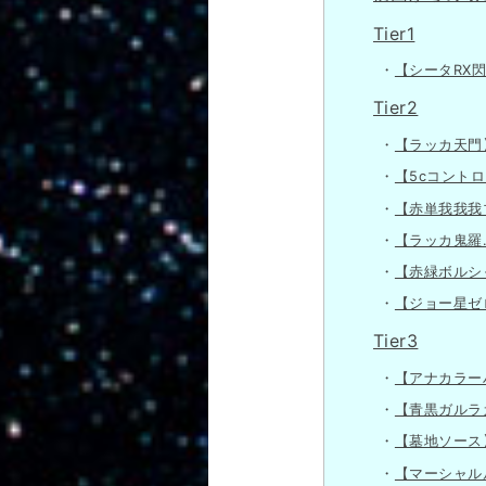
Tier1
【シータRX閃】
Tier2
【ラッカ天門】
【5cコントロー
【赤単我我我ブ
【ラッカ鬼羅.S
【赤緑ボルシャ
【ジョー星ゼロ
Tier3
【アナカラーハ
【青黒ガルラガ
【墓地ソース】
【マーシャルル