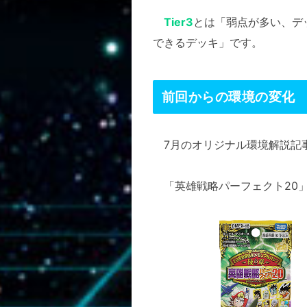
Tier3
とは「弱点が多い、デ
できるデッキ」です。
前回からの環境の変化
7月のオリジナル環境解説記
「英雄戦略パーフェクト20」