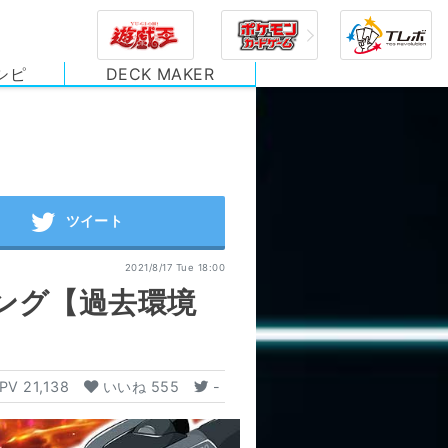
シピ
DECK MAKER
2021/8/17 Tue 18:00
キング【過去環境
PV
21,138
いいね
555
-