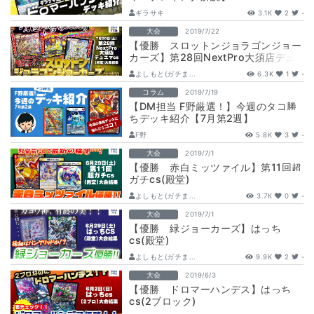
ギラサキ
3.1K
2
-
大会
2019/7/22
【優勝 スロットンジョラゴンジョー
カーズ】第28回NextPro大須店デュ
エマcs(殿堂)
よしもと(ガチま...
6.3K
1
-
コラム
2019/7/19
【DM担当 F野厳選！】今週のタコ勝
ちデッキ紹介【7月第2週】
F野
5.8K
3
-
大会
2019/7/1
【優勝 赤白ミッツァイル】第11回超
ガチcs(殿堂)
よしもと(ガチま...
3.7K
0
-
大会
2019/7/1
【優勝 緑ジョーカーズ】はっち
cs(殿堂)
よしもと(ガチま...
9.9K
2
-
大会
2019/6/3
【優勝 ドロマーハンデス】はっち
cs(2ブロック)