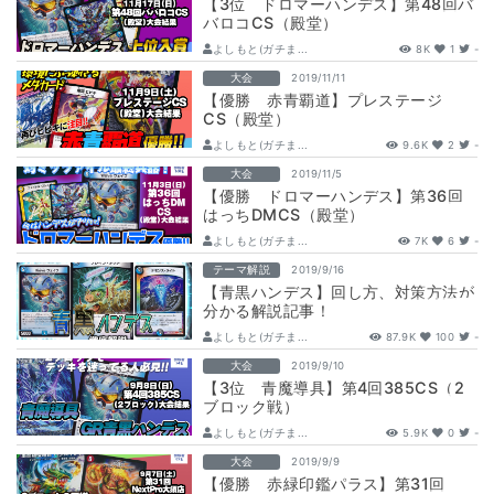
【3位 ドロマーハンデス】第48回バ
バロコCS（殿堂）
よしもと(ガチま...
8K
1
-
大会
2019/11/11
【優勝 赤青覇道】プレステージ
CS（殿堂）
よしもと(ガチま...
9.6K
2
-
大会
2019/11/5
【優勝 ドロマーハンデス】第36回
はっちDMCS（殿堂）
よしもと(ガチま...
7K
6
-
テーマ解説
2019/9/16
【青黒ハンデス】回し方、対策方法が
分かる解説記事！
よしもと(ガチま...
87.9K
100
-
大会
2019/9/10
【3位 青魔導具】第4回385CS（2
ブロック戦）
よしもと(ガチま...
5.9K
0
-
大会
2019/9/9
【優勝 赤緑印鑑パラス】第31回