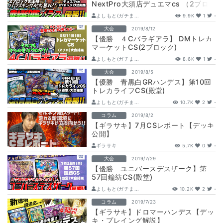
NextPro大須店デュエマcs （2ブロ
ック戦）
よしもと(ガチま...
9.9K
1
-
大会
2019/8/12
【優勝 ４Cバラギアラ】 DMトレカ
マーケットCS(2ブロック)
よしもと(ガチま...
8.6K
1
-
大会
2019/8/5
【優勝 青黒白GRハンデス】第10回
トレカライフCS(殿堂)
よしもと(ガチま...
10.7K
2
-
コラム
2019/8/2
【ギラサキ】7月CSレポート【デッキ
公開】
ギラサキ
5.7K
0
-
大会
2019/7/29
【優勝 ユニバースデスザーク】第
57回鐘紡CS(殿堂)
よしもと(ガチま...
10.2K
2
-
コラム
2019/7/23
【ギラサキ】ドロマーハンデス【デッ
キ・プレイング解説】