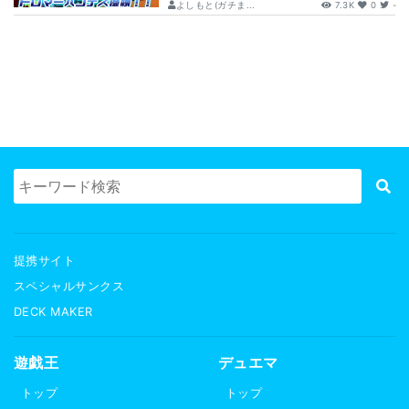
よしもと(ガチま...
7.3K
0
-
提携サイト
スペシャルサンクス
DECK MAKER
遊戯王
デュエマ
トップ
トップ