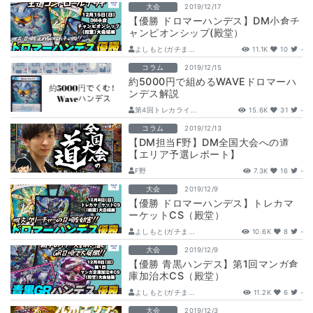
大会
2019/12/17
【優勝 ドロマーハンデス】DM小倉チ
ャンピオンシップ(殿堂）
よしもと(ガチま...
11.1K
10
-
コラム
2019/12/15
約5000円で組めるWAVEドロマーハ
ンデス解説
第4回トレカライ...
15.6K
31
-
コラム
2019/12/13
【DM担当F野】DM全国大会への道
【エリア予選レポート】
F野
7.3K
16
-
大会
2019/12/9
【優勝 ドロマーハンデス】トレカマ
ーケットCS（殿堂）
よしもと(ガチま...
10.6K
8
-
大会
2019/12/9
【優勝 青黒ハンデス】第1回マンガ倉
庫加治木CS（殿堂）
よしもと(ガチま...
11.2K
6
-
大会
2019/12/3