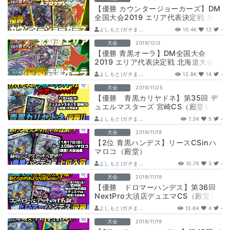
【優勝 カウンタージョーカーズ】DM
全国大会2019 エリア代表決定戦 九州
大会Aブロック（2ブロック）
よしもと(ガチま...
10.4K
12
-
大会
2019/12/3
【優勝 青黒オーラ】DM全国大会
2019 エリア代表決定戦 北海道大会
（2ブロック）
よしもと(ガチま...
12.8K
14
-
大会
2019/11/25
【優勝 青黒カリヤドネ】第35回 デ
ュエルマスターズ 宮崎CS（殿堂）
よしもと(ガチま...
7.3K
5
-
大会
2019/11/19
【2位 青黒ハンデス】リースCSinハ
マロコ（殿堂）
よしもと(ガチま...
10.7K
3
-
大会
2019/11/19
【優勝 ドロマーハンデス】第36回
NextPro大須店デュエマCS（殿堂）
よしもと(ガチま...
13.6K
4
-
大会
2019/11/19