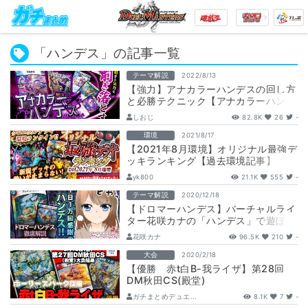
「ハンデス」の記事一覧
テーマ解説
2022/8/13
【強力】アナカラーハンデスの回し方
と必勝テクニック【アナカラーハンデ
ス】
しおじ
82.8K
26
-
環境
2021/8/17
【2021年8月環境】オリジナル最強デ
ッキランキング【過去環境記事】
yk800
21.1K
555
-
テーマ解説
2020/12/18
【ドロマーハンデス】バーチャルライ
ター花咲カナの「ハンデス」で遊ぼう
【相性のいいカード デッキ解説記
花咲カナ
96.5K
210
-
事】
大会
2020/2/18
【優勝 赤t白B-我ライザ】第28回
DM秋田CS(殿堂)
ガチまとめデュエ...
8.1K
7
-