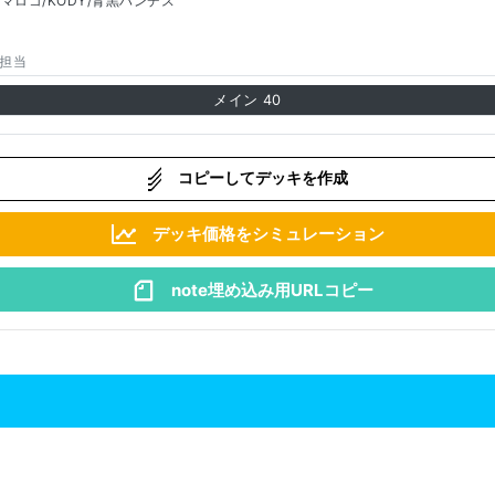
ハマロコ/KODY/青黒ハンデス
担当
メイン
40
コピーしてデッキを作成
デッキ価格をシミュレーション
note埋め込み用URLコピー