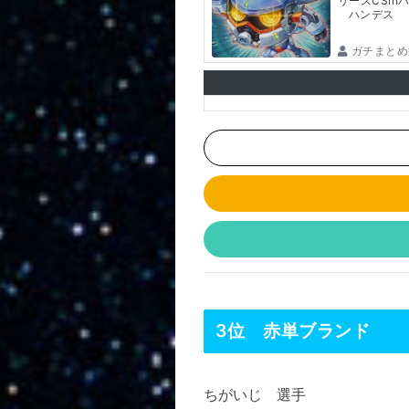
リースCSin
ハンデス
ガチまとめ
3位 赤単ブランド
ちがいじ 選手