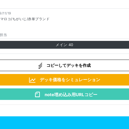
9/11/19
ハマロコ/ちがいじ/赤単ブランド
担当
メイン
40
コピーしてデッキを作成
デッキ価格をシミュレーション
note埋め込み用URLコピー