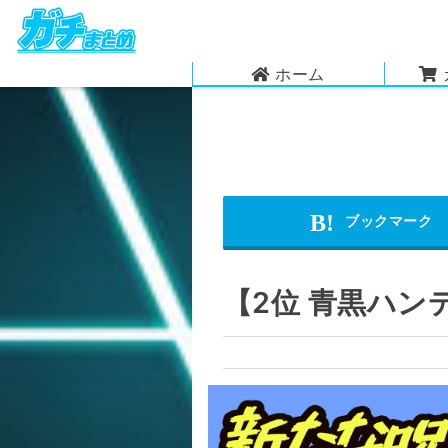
ホーム
【2位 青黒ハン