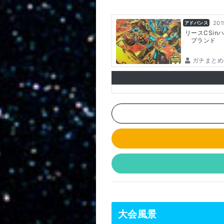
201
アドバンス
リースCSin
ブランド
ガチまとめ
大会風景