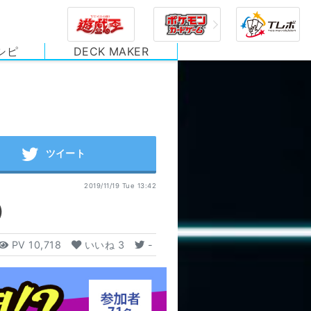
シピ
DECK MAKER
2019/11/19 Tue 13:42
）
PV
10,718
いいね
3
-