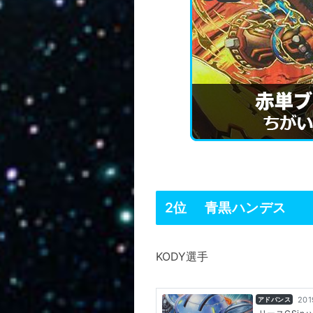
2位 青黒ハンデス
KODY選手
201
アドバンス