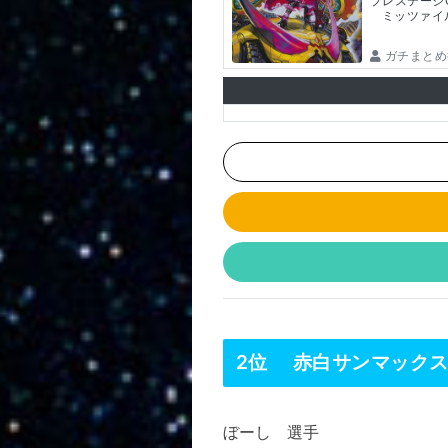
プレステージCS
ミッツァイ
ガチまとめ
2位 赤白サンマック
ぼーし 選手