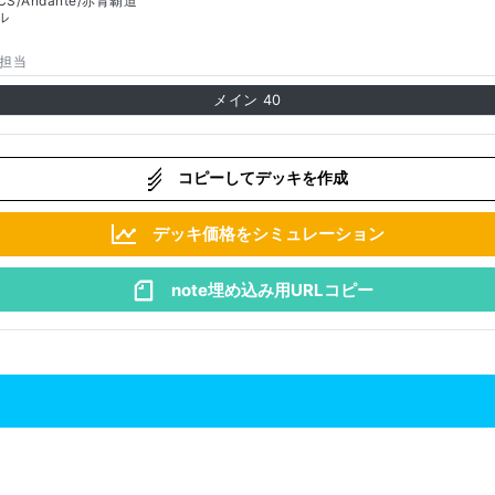
/Andante/赤青覇道
ル
担当
メイン
40
コピーしてデッキを作成
デッキ価格をシミュレーション
note埋め込み用URLコピー
ス