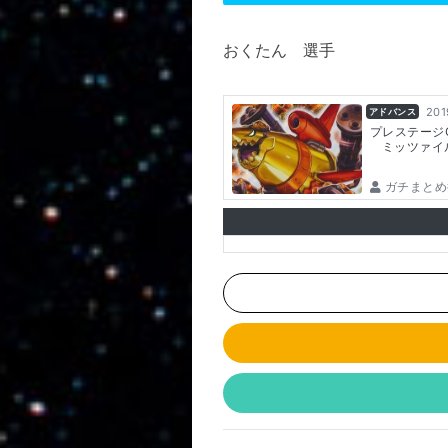
おくたん 選手
201
アドバンス
プレステージ
ミッツァイ
ガチまとめ