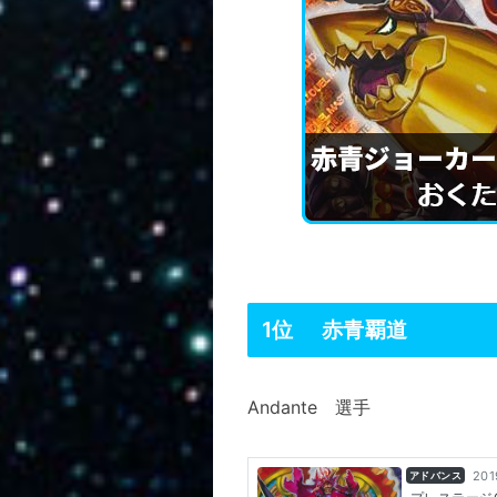
1位 赤青覇道
Andante 選手
201
アドバンス