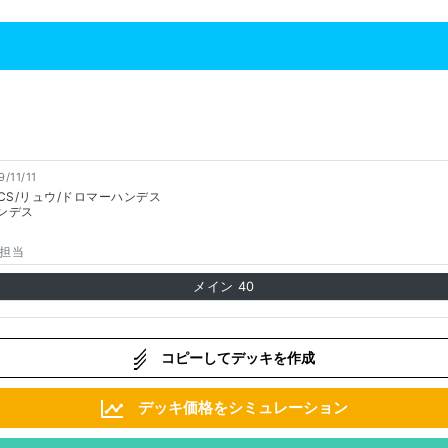
9/11/11
CS/リュウ/ドロマーハンデス
ンデス
担当
メイン
40
コピーしてデッキを作成
デッキ価格をシミュレーション