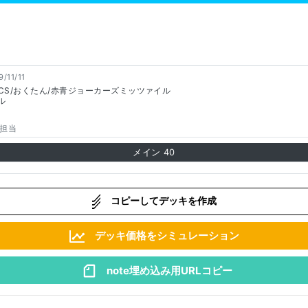
9/11/11
CS/おくたん/赤青ジョーカーズミッツァイル
ル
担当
メイン
40
コピーしてデッキを作成
デッキ価格をシミュレーション
note埋め込み用URLコピー