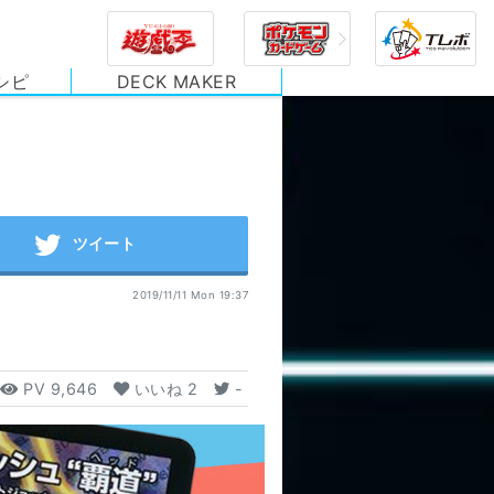
シピ
DECK MAKER
2019/11/11 Mon 19:37
PV
9,646
いいね
2
-