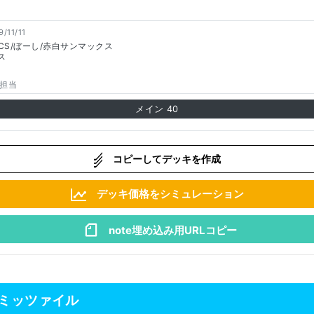
9/11/11
CS/ぼーし/赤白サンマックス
ス
担当
メイン
40
コピーしてデッキを作成
デッキ価格をシミュレーション
note埋め込み用URLコピー
ミッツァイル