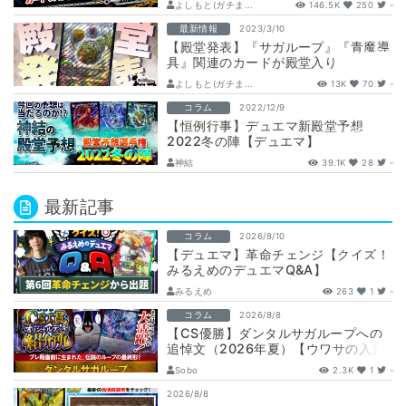
よしもと(ガチま...
146.5K
250
-
最新情報
2023/3/10
【殿堂発表】『サガループ』『青魔導
具』関連のカードが殿堂入り
よしもと(ガチま...
13K
70
-
コラム
2022/12/9
【恒例行事】デュエマ新殿堂予想
2022冬の陣【デュエマ】
神結
39.1K
28
-
最新記事
コラム
2026/8/10
【デュエマ】革命チェンジ【クイズ！
みるえめのデュエマQ&A】
みるえめ
263
1
-
コラム
2026/8/8
【CS優勝】ダンタルサガループへの
追悼文（2026年夏）【ウワサの入賞
オリジナルデッキ紹介所 – …
Sobo
2.3K
1
-
2026/8/8