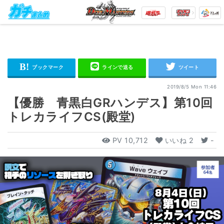
2019/8/5 Mon 11:46
【優勝 青黒白GRハンデス】第10回
トレカライフCS(殿堂)
PV
10,712
いいね
2
-