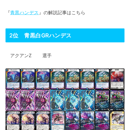
『
青黒ハンデス
』の解説記事はこちら
2位 青黒白GRハンデス
アクアンZ 選手