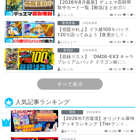
【2026年8月最新】デュエマ高額買
取中カード一覧【郵送/まとめ買取/買
取表/相場/金トレジャー】
ジェシカ
8.6K
7
-
最新情報
2026/8/8
【宿題やれよ】ドラ娘100％パック、
120％語ってみよう【夜更かしすんな
よ】
たけじょー
3.9K
4
-
新商品
2026/8/8
【収録リスト】「DM26-EX3 キャラ
プレミアムパック ドラゴン娘になり
たくないっ！ 文化祭だョ！全員集
ジェシカ
15.1K
4
-
合!…
すべて表示
人気記事ランキング
環境
2026/8/6
【2026年7月環境】オリジナル最強
デッキランキング【Tierランキン
グ】
あーくん
5.5M
1.2K
-
2026/4/4