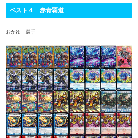
ベスト４ 赤青覇道
おかゆ 選手