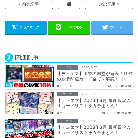
« 前の記事
次の記事 »
関連記事
コラム
2026/7/27
【デュエマ】衝撃の殿堂が発表！19枚
の殿堂関連カード全てを解説！【お目
覚めメイ様/ダーバンデ/レヴィヤ/ゾン
ジェシカ
5.7K
4
-
ビ…
コラム
2023/8/4
【デュエマ】2023年8月 最新殿堂入
りカードリストをガチまとめ！
ボルスズ
22.2K
250
-
コラム
2023/6/1
【デュエマ】2023年3月 最新殿堂入
りカードリストをガチまとめ！