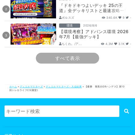
『ドキドキつよいデッキ 25の王
道』全デッキリストと最速攻略一覧
【DM26-SD1】
ボルスズ
340.6K
9
-
環境
2026/8/6
【環境考察】アドバンス環境 2026
年7月【最強デッキ】
ちくわ。/ア...
4.3M
3.1K
-
すべて表示
ホーム
»
デュエルマスターズ
»
デュエルマスターズ - 大会結果
»
【優勝 青黒白GRハンデス】第10
回トレカライフCS(殿堂)