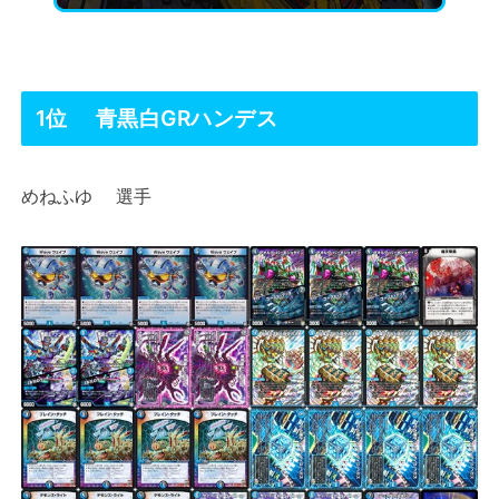
1位 青黒白GRハンデス
めねふゆ 選手