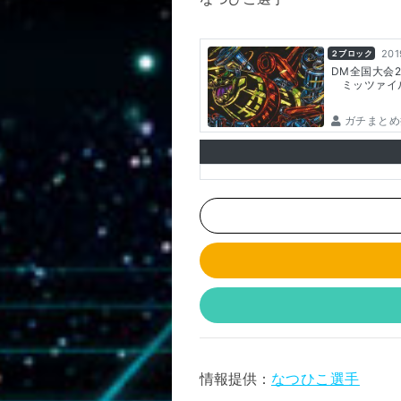
201
２ブロック
DM全国大会
ミッツァイ
ガチまとめ
情報提供：
なつひこ選手