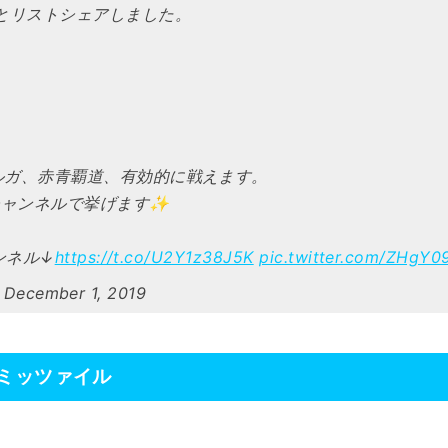
とリストシェアしました。
ルガ、赤青覇道、有効的に戦えます。
チャンネルで挙げます✨
ンネル↓
https://t.co/U2Y1z38J5K
pic.twitter.com/ZHgY
)
December 1, 2019
ミッツァイル