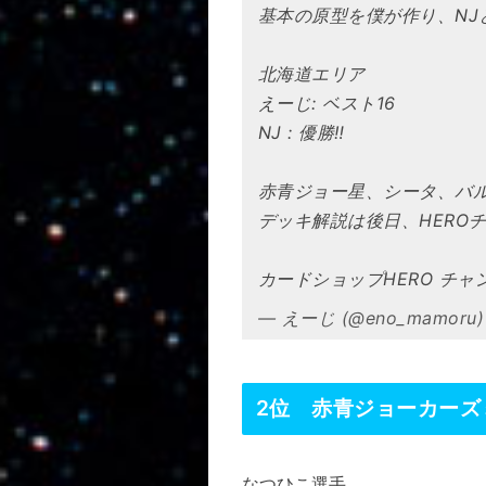
基本の原型を僕が作り、NJ
北海道エリア
えーじ: ベスト16
NJ : 優勝‼️
赤青ジョー星、シータ、バ
デッキ解説は後日、HERO
カードショップHERO チャ
— えーじ (@eno_mamoru
2位 赤青ジョーカーズ
なつひこ選手