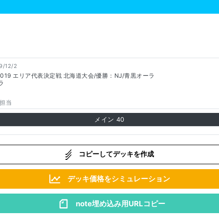
9/12/2
019 エリア代表決定戦 北海道大会/優勝：NJ/青黒オーラ
ラ
担当
メイン
40
コピーしてデッキを作成
デッキ価格をシミュレーション
note埋め込み用URLコピー