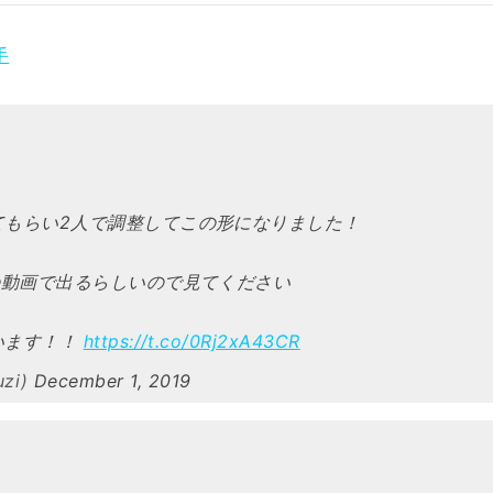
手
！
てもらい2人で調整してこの形になりました！
の動画で出るらしいので見てください
います！！
https://t.co/0Rj2xA43CR
uzi)
December 1, 2019