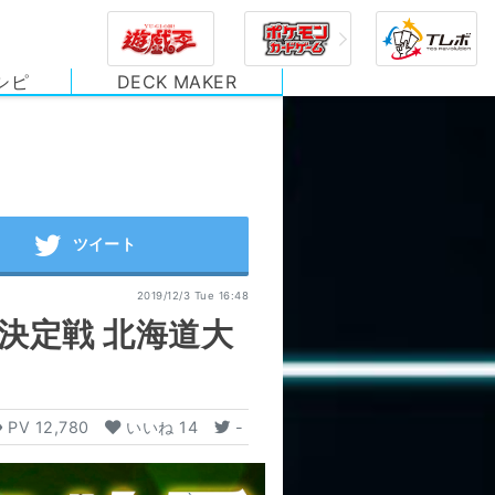
シピ
DECK MAKER
2019/12/3 Tue 16:48
表決定戦 北海道大
PV
12,780
いいね
14
-