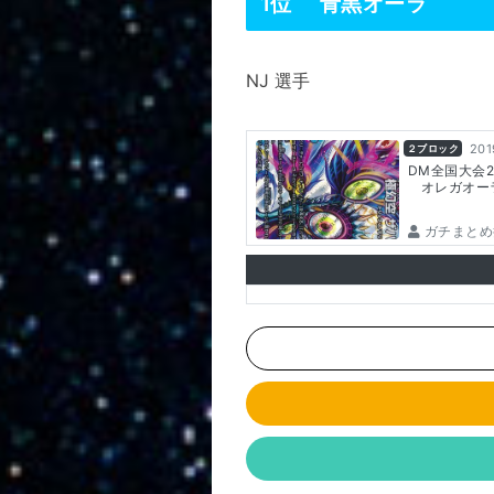
1位 青黒オーラ
NJ 選手
201
２ブロック
DM全国大会2
オレガオー
ガチまとめ