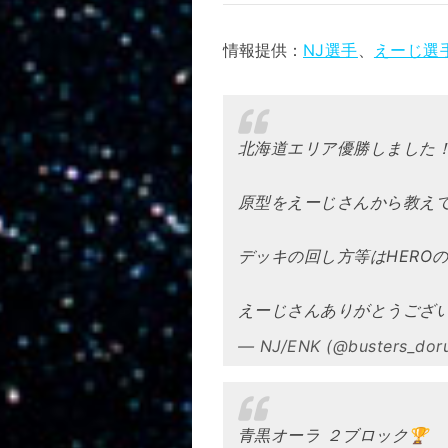
情報提供：
NJ選手
、
えーじ選
北海道エリア優勝しました
原型をえーじさんから教え
デッキの回し方等はHERO
えーじさんありがとうござ
— NJ/ENK (@busters_dor
青黒オーラ ２ブロック🏆