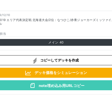
9/12/10
2019 エリア代表決定戦 北海道大会/2位：なつひこ/赤青ジョーカーズミッツァイ
ル
担当
メイン
40
コピーしてデッキを作成
デッキ価格をシミュレーション
note埋め込み用URLコピー