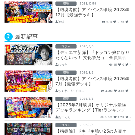
環境
2023/12/19
【環境考察】アドバンス環境 2023年
12月【最強デッキ】
神結
6.1K
2.7K
-
最新記事
コラム
2026/8/6
【デュエマ新弾】『ドラゴン娘になり
たくないっ！ 文化祭だョ！全員集合!!
ドラ娘100％パック』注目カードまと
むった
15
0
-
め…
環境
2026/8/6
【環境考察】アドバンス環境 2026年
7月【最強デッキ】
ちくわ。/アドコ...
4.3M
3.1K
-
環境
2026/8/6
【2026年7月環境】オリジナル最強
デッキランキング【Tierランキング】
あーくん
5.5M
1.2K
-
コラム
2026/8/5
【構築論】ドキドキ強い25の入賞オ