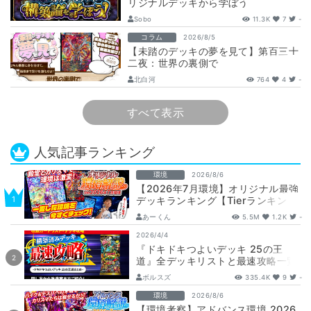
リジナルデッキから学ぼう
【DuelMastersMemory5日目】
Sobo
11.3K
7
-
コラム
2026/8/5
【未踏のデッキの夢を見て】第百三十
二夜：世界の裏側で
北白河
764
4
-
すべて表示
人気記事ランキング
環境
2026/8/6
【2026年7月環境】オリジナル最強
デッキランキング【Tierランキン
グ】
あーくん
5.5M
1.2K
-
2026/4/4
『ドキドキつよいデッキ 25の王
道』全デッキリストと最速攻略一覧
【DM26-SD1】
ボルスズ
335.4K
9
-
環境
2026/8/6
【環境考察】アドバンス環境 2026