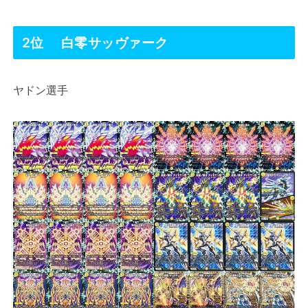
2位 白零サッヴァーク
ヤドン選手