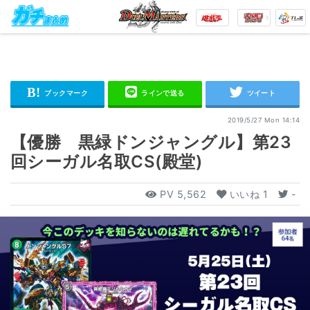
2019/5/27 Mon 14:14
【優勝 黒緑ドンジャングル】第23
回シーガル名取CS(殿堂)
PV
5,562
いいね
1
-