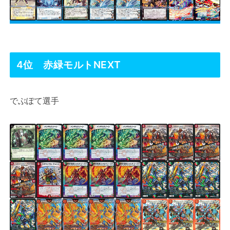
4位 赤緑モルトNEXT
でぶぽて選手