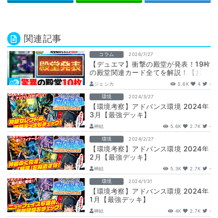
関連記事
コラム
2026/7/27
【デュエマ】衝撃の殿堂が発表！19枚
の殿堂関連カード全てを解説！【お目
覚めメイ様/ダーバンデ/レヴィヤ/ゾン
ジェシカ
5.6K
4
-
ビ…
環境
2024/3/27
【環境考察】アドバンス環境 2024年
3月【最強デッキ】
神結
5.6K
2.7K
-
環境
2024/2/27
【環境考察】アドバンス環境 2024年
2月【最強デッキ】
神結
5.3K
2.7K
-
環境
2024/1/31
【環境考察】アドバンス環境 2024年
1月【最強デッキ】
神結
4K
2.7K
-