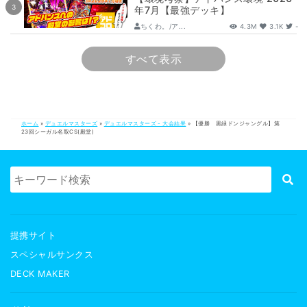
年7月【最強デッキ】
ちくわ。/ア...
4.3M
3.1K
-
すべて表示
ホーム
»
デュエルマスターズ
»
デュエルマスターズ - 大会結果
»
【優勝 黒緑ドンジャングル】第
23回シーガル名取CS(殿堂)
提携サイト
スペシャルサンクス
DECK MAKER