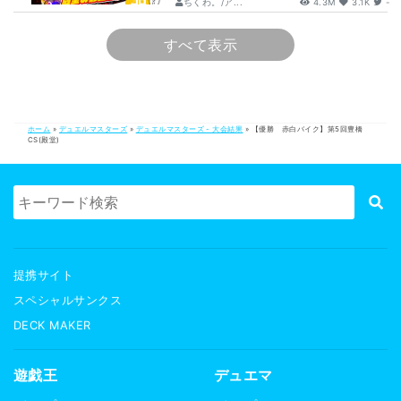
ちくわ。/ア...
4.3M
3.1K
-
すべて表示
ホーム
»
デュエルマスターズ
»
デュエルマスターズ - 大会結果
»
【優勝 赤白バイク】第5回豊橋
CS(殿堂)
提携サイト
スペシャルサンクス
DECK MAKER
遊戯王
デュエマ