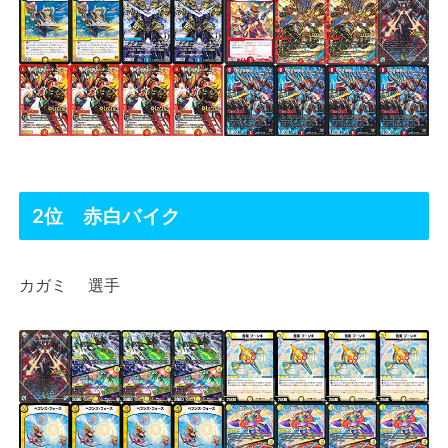
2位 赤白バイク
カガミ 選手