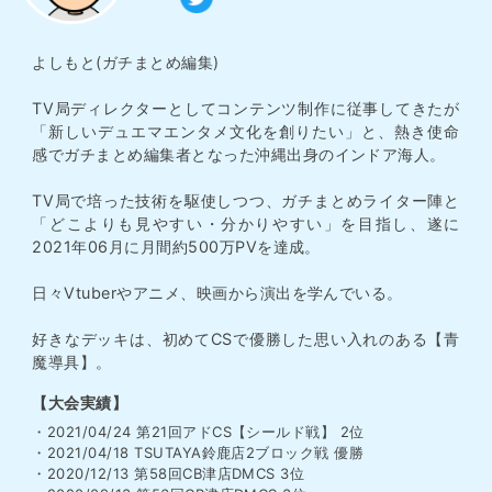
よしもと(ガチまとめ編集)
TV局ディレクターとしてコンテンツ制作に従事してきたが
「新しいデュエマエンタメ文化を創りたい」と、熱き使命
感でガチまとめ編集者となった沖縄出身のインドア海人。
TV局で培った技術を駆使しつつ、ガチまとめライター陣と
「どこよりも見やすい・分かりやすい」を目指し、遂に
2021年06月に月間約500万PVを達成。
日々Vtuberやアニメ、映画から演出を学んでいる。
好きなデッキは、初めてCSで優勝した思い入れのある【青
魔導具】。
【大会実績】
・2021/04/24 第21回アドCS【シールド戦】 2位
・2021/04/18 TSUTAYA鈴鹿店2ブロック戦 優勝
・2020/12/13 第58回CB津店DMCS 3位