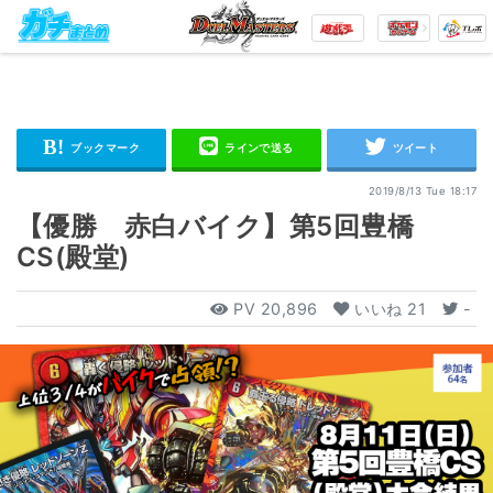
2019/8/13 Tue 18:17
【優勝 赤白バイク】第5回豊橋
CS(殿堂)
PV
20,896
いいね
21
-