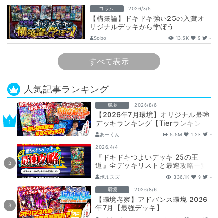
コラム
2026/8/5
【構築論】ドキドキ強い25の入賞オ
リジナルデッキから学ぼう
【DuelMastersMemory5日目】
Sobo
13.5K
9
-
すべて表示
人気記事ランキング
環境
2026/8/6
【2026年7月環境】オリジナル最強
デッキランキング【Tierランキン
グ】
あーくん
5.5M
1.2K
-
2026/4/4
『ドキドキつよいデッキ 25の王
道』全デッキリストと最速攻略一覧
【DM26-SD1】
ボルスズ
336.1K
9
-
環境
2026/8/6
【環境考察】アドバンス環境 2026
年7月【最強デッキ】