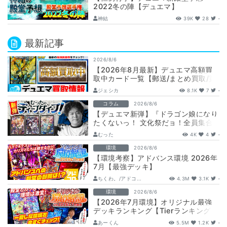
2022冬の陣【デュエマ】
神結
39K
28
-
最新記事
2026/8/6
【2026年8月最新】デュエマ高額買
取中カード一覧【郵送/まとめ買取/買
取表/相場/金トレジャー】
ジェシカ
8.1K
7
-
コラム
2026/8/6
【デュエマ新弾】『ドラゴン娘になり
たくないっ！ 文化祭だョ！全員集合!!
ドラ娘100％パック』注目カードまと
むった
4K
4
-
め…
環境
2026/8/6
【環境考察】アドバンス環境 2026年
7月【最強デッキ】
ちくわ。/アドコ...
4.3M
3.1K
-
環境
2026/8/6
【2026年7月環境】オリジナル最強
デッキランキング【Tierランキング】
あーくん
5.5M
1.2K
-