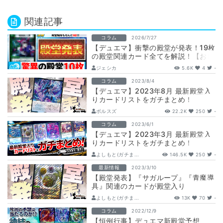
関連記事
コラム
2026/7/27
【デュエマ】衝撃の殿堂が発表！19枚
の殿堂関連カード全てを解説！【お目
覚めメイ様/ダーバンデ/レヴィヤ/ゾン
ジェシカ
5.6K
4
-
ビ…
コラム
2023/8/4
【デュエマ】2023年8月 最新殿堂入
りカードリストをガチまとめ！
ボルスズ
22.2K
250
-
コラム
2023/6/1
【デュエマ】2023年3月 最新殿堂入
りカードリストをガチまとめ！
よしもと(ガチま...
146.5K
250
-
最新情報
2023/3/10
【殿堂発表】『サガループ』『青魔導
具』関連のカードが殿堂入り
よしもと(ガチま...
13K
70
-
コラム
2022/12/9
【恒例行事】デュエマ新殿堂予想