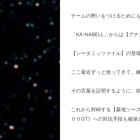
チームの勢いをつけるために
「KA-NABELL」からは【ア
【シータミッツァイル】の登
ここ最近ずっと使ってきて、練度
その言葉を証明するように、前
これから対峙する【墓地ソー
００GT》への対抗手段も確保