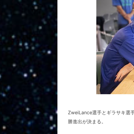
ZweiLance選手とギラサ
勝進出が決まる。