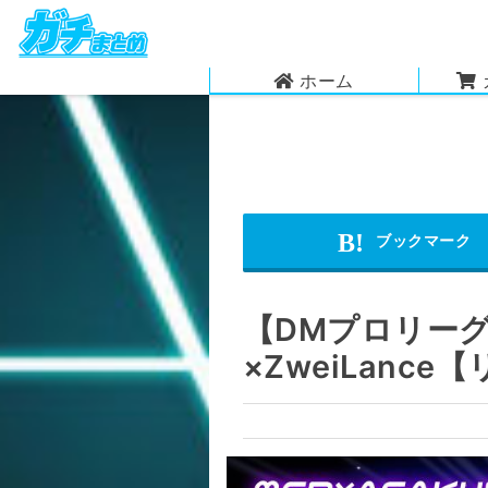
ホーム
【DMプロリーグb
×ZweiLance