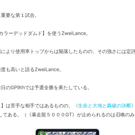
も重要な第１試合。
ナカラーデッドダムド】を使うZweiLance。
場により使用率トップからは陥落したものの、その強さには定
も高いと語るZweiLance。
日のGP9thでは予選全勝を果たしている。
ス】は苦手な相手ではあるものの、
《生命と大地と轟破の決断
してある。（《暴走龍５０００GT》が止められるのは召喚のみ