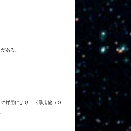
評がある。
》
の採用により、《暴走龍５０
）