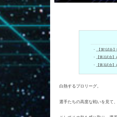
【第1試合】M
【第2試合】A
【第3試合】
白熱するプロリーグ。
選手たちの高度な戦いを見て