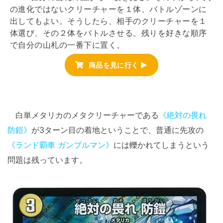
の進化ではないクリーチャーを１体、バトルゾーンに
出してもよい。そうしたら、相手のクリーチャーを１
体選び、その２体をバトルさせる。残りを好きな順序
で自分の山札の一番下に置く。
商品を見に行く ▶
白単メタリカのメタクリーチャーである
《絶対の畏れ
防鎧》
が3ターン目の着地ということで、普通に先攻の
《ランド覇車 ガンブルマン》
には轢かれてしまうという
問題は残っています。