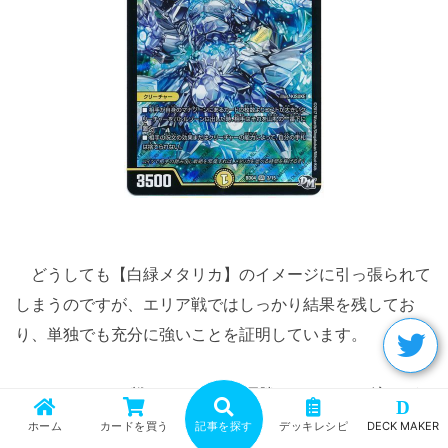
どうしても【白緑メタリカ】のイメージに引っ張られて
しまうのですが、エリア戦ではしっかり結果を残してお
り、単独でも充分に強いことを証明しています。
2017のエリア戦はメタリカの優勝によってまた流れが
D
変わり、最終的にまた別なデッキが関西で勝ちまくっ
ホーム
カードを買う
記事を探す
デッキレシピ
DECK MAKER