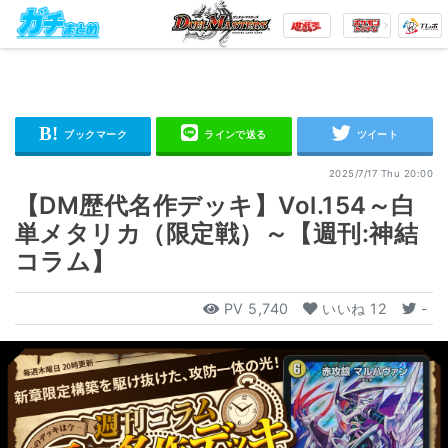
2025/7/17 Thu 20:00
【DM歴代名作デッキ】Vol.154～白
単メタリカ（限定戦）～【週刊:神結
コラム】
PV
5,740
いいね
12
-