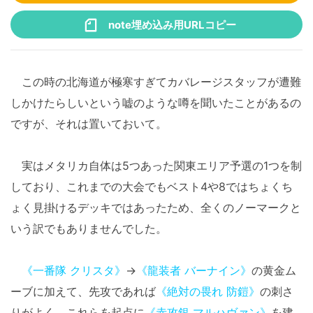
note埋め込み用URLコピー
この時の北海道が極寒すぎてカバレージスタッフが遭難
しかけたらしいという嘘のような噂を聞いたことがあるの
ですが、それは置いておいて。
実はメタリカ自体は5つあった関東エリア予選の1つを制
しており、これまでの大会でもベスト4や8ではちょくち
ょく見掛けるデッキではあったため、全くのノーマークと
いう訳でもありませんでした。
《一番隊 クリスタ》
→
《龍装者 バーナイン》
の黄金ム
ーブに加えて、先攻であれば
《絶対の畏れ 防鎧》
の刺さ
りがよく、これらを起点に
《赤攻銀 マルハヴァン》
を建