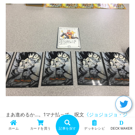
まあ進めるか…。1マナ払って、呪文
《ジョジョジョ・ジ
D
ョーカーズ》
！
ホーム
カードを買う
記事を探す
デッキレシピ
DECK MAKER