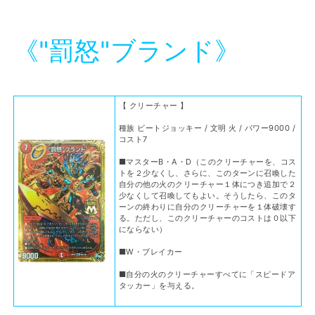
《"罰怒"ブランド》
【 クリーチャー 】
種族 ビートジョッキー / 文明 火 / パワー9000 /
コスト7
■マスターB・A・D（このクリーチャーを、コス
トを２少なくし、さらに、このターンに召喚した
自分の他の火のクリーチャー１体につき追加で２
少なくして召喚してもよい。そうしたら、このタ
ーンの終わりに自分のクリーチャーを１体破壊す
る。ただし、このクリーチャーのコストは０以下
にならない）
■W・ブレイカー
■自分の火のクリーチャーすべてに「スピードア
タッカー」を与える。