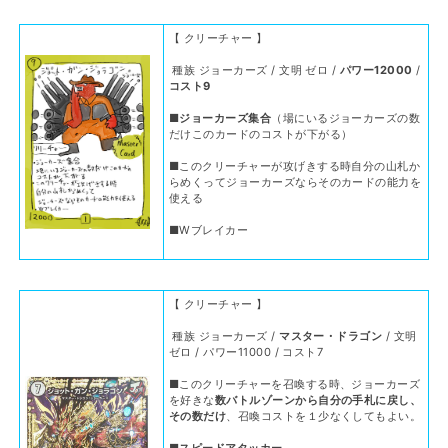
【 クリーチャー 】
種族 ジョーカーズ / 文明 ゼロ /
パワー12000
/
コスト9
■
ジョーカーズ集合
（場にいるジョーカーズの数
だけこのカードのコストが下がる）
■このクリーチャーが攻げきする時自分の山札か
らめくってジョーカーズならそのカードの能力を
使える
■Wブレイカー
【 クリーチャー 】
種族 ジョーカーズ /
マスター・ドラゴン
/ 文明
ゼロ / パワー11000 / コスト7
■このクリーチャーを召喚する時、ジョーカーズ
を好きな
数バトルゾーンから自分の手札に戻し、
その数だけ
、召喚コストを１少なくしてもよい。
■
スピードアタッカー