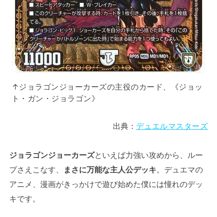
↑ジョラゴンジョーカーズの主役のカード、《ジョッ
ト・ガン・ジョラゴン》
出典：
デュ
エルマスターズ
ジョラゴンジョーカーズ
といえば力強い攻めから、ルー
プさえこなす、
まさに万能な主人公デッキ
。デュエマの
アニメ、漫画がきっかけで遊び始めた僕には憧れのデッ
キです。