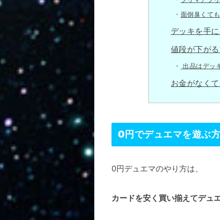
面倒臭くて
デッキを手に
値段が下がる
出品はデッ
お金がなくて
0円でデュエマを遊ぶ
0円デュエマのやり方は、
カードを安く買い揃えてデュ