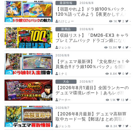
最新情報
2026/8/8
【宿題やれよ】ドラ娘100％パック、
120％語ってみよう【夜更かしすんな
よ】
たけじょー
1K
2
-
新商品
2026/8/8
【収録リスト】「DM26-EX3 キャラ
プレミアムパック ドラゴン娘になり
たくないっ！ 文化祭だョ！全員集
ジェシカ
13.9K
4
-
合!…
2026/8/8
【デュエマ最新弾】『文化祭だョ！全
員集合!!ドラ娘100％パック』を開封
して封入率調査！【25周年/ドラゴン
ミナミ
8.8K
0
-
娘…
大会
2026/8/7
【2026年8月1週目】全国ランカーの
デュエマ環境レポート｜あちレポ!!
【毎週金曜更新】
アーチー
1.1K
13
-
2026/8/7
【2026年8月最新】デュエマ高額買
取中カード一覧【郵送/まとめ買取/買
取表/相場/金トレジャー】
ジェシカ
8.3K
7
-