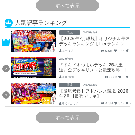
すべて表示
人気記事ランキング
環境
2026/8/6
【2026年7月環境】オリジナル最強
デッキランキング【Tierランキン
グ】
あーくん
5.5M
1.2K
-
2026/4/4
『ドキドキつよいデッキ 25の王
道』全デッキリストと最速攻略一覧
【DM26-SD1】
ボルスズ
338K
9
-
環境
2026/8/6
【環境考察】アドバンス環境 2026
年7月【最強デッキ】
ちくわ。/ア...
4.3M
3.1K
-
すべて表示