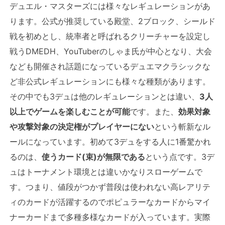
デュエル・マスターズには様々なレギュレーションがあ
ります。公式が推奨している殿堂、2ブロック、シールド
戦を初めとし、統率者と呼ばれるクリーチャーを設定し
戦うDMEDH、YouTuberのしゃま氏が中心となり、大会
なども開催され話題になっているデュエマクラシックな
ど非公式レギュレーションにも様々な種類があります。
その中でも3デュは他のレギュレーションとは違い、
3人
以上でゲームを楽しむことが可能
です。また、
効果対象
や攻撃対象の決定権がプレイヤーにない
という斬新なル
ールになっています。初めて3デュをする人に1番驚かれ
るのは、
使うカード(束)が無限である
という点です。3デ
ュはトーナメント環境とは違いかなりスローゲームで
す。つまり、値段がつかず普段は使われない高レアリテ
ィのカードが活躍するのでポピュラーなカードからマイ
ナーカードまで多種多様なカードが入っています。実際