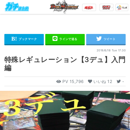
2019/6/18 Tue 17:30
特殊レギュレーション【3デュ】入門
編
PV
15,796
いいね
12
-