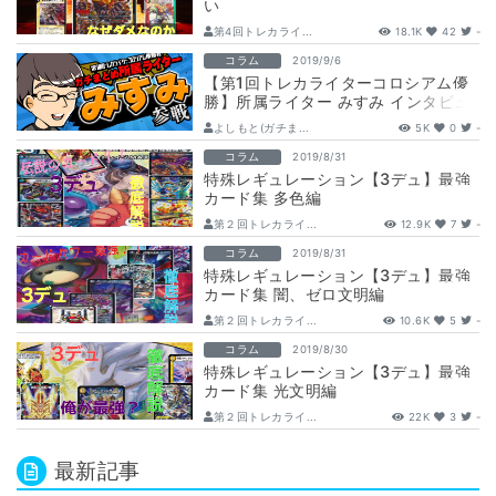
い
第4回トレカライ...
18.1K
42
-
コラム
2019/9/6
【第1回トレカライターコロシアム優
勝】所属ライター みすみ インタビュ
ー
よしもと(ガチま...
5K
0
-
コラム
2019/8/31
特殊レギュレーション【3デュ】最強
カード集 多色編
第２回トレカライ...
12.9K
7
-
コラム
2019/8/31
特殊レギュレーション【3デュ】最強
カード集 闇、ゼロ文明編
第２回トレカライ...
10.6K
5
-
コラム
2019/8/30
特殊レギュレーション【3デュ】最強
カード集 光文明編
第２回トレカライ...
22K
3
-
最新記事