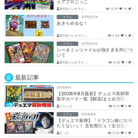
ェアプロごっこ
第3回トレカライ...
10.1K
10
-
コラム
2019/10/14
あきらめるな！
第3回トレカライ...
5.6K
4
-
コラム
2019/10/14
シータミッツァイルが強すぎる件につ
いて
第3回トレカライ...
9.4K
1
-
最新記事
2026/8/6
【2026年8月最新】デュエマ高額買
取中カード一覧【郵送/まとめ買取/買
取表/相場/金トレジャー】
ジェシカ
8.1K
6
-
コラム
2026/8/6
【デュエマ新弾】『ドラゴン娘になり
たくないっ！ 文化祭だョ！全員集合!!
ドラ娘100％パック』注目カードまと
むった
3.3K
4
-
め…