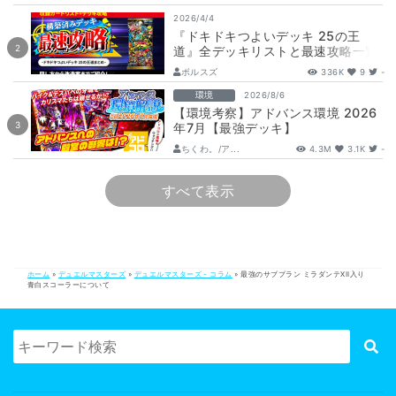
2026/4/4
『ドキドキつよいデッキ 25の王
道』全デッキリストと最速攻略一覧
【DM26-SD1】
ボルスズ
336K
9
-
環境
2026/8/6
【環境考察】アドバンス環境 2026
年7月【最強デッキ】
ちくわ。/ア...
4.3M
3.1K
-
すべて表示
ホーム
»
デュエルマスターズ
»
デュエルマスターズ - コラム
»
最強のサブプラン ミラダンテXII入り
青白スコーラーについて