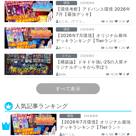
環境
2026/8/6
【環境考察】アドバンス環境 2026年
7月【最強デッキ】
ちくわ。/アドコ...
4.3M
3.1K
-
環境
2026/8/6
【2026年7月環境】オリジナル最強
デッキランキング【Tierランキング】
あーくん
5.5M
1.2K
-
コラム
2026/8/5
【構築論】ドキドキ強い25の入賞オ
リジナルデッキから学ぼう
【DuelMastersMemory5日目】
Sobo
13.1K
9
-
すべて表示
人気記事ランキング
環境
2026/8/6
【2026年7月環境】オリジナル最強
デッキランキング【Tierランキン
グ】
あーくん
5.5M
1.2K
-