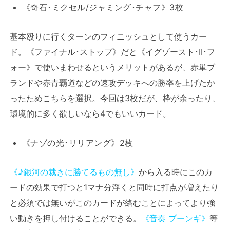
《奇石･ミクセル/ジャミング･チャフ》3枚
基本殴りに行くターンのフィニッシュとして使うカー
ド。《ファイナル･ストップ》だと《イグゾースト･II･フ
ォー》で使いまわせるというメリットがあるが、赤単ブ
ランドや赤青覇道などの速攻デッキへの勝率を上げたか
ったためこちらを選択。今回は3枚だが、枠が余ったり、
環境的に多く欲しいなら4でもいいカード。
《ナゾの光･リリアング》2枚
《♪銀河の裁きに勝てるもの無し》
から入る時にこのカ
ードの効果で打つと1マナ分浮くと同時に打点が増えたり
と必須では無いがこのカードが絡むことによってより強
い動きを押し付けることができる。
《音奏 プーンギ》
等