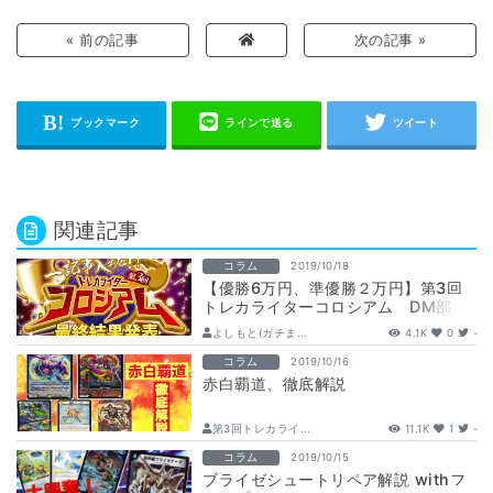
« 前の記事
次の記事 »
関連記事
コラム
2019/10/18
【優勝6万円、準優勝２万円】第3回
トレカライターコロシアム DM部
門 最終結果発表
よしもと(ガチま...
4.1K
0
-
コラム
2019/10/16
赤白覇道、徹底解説
第3回トレカライ...
11.1K
1
-
コラム
2019/10/15
ブライゼシュートリペア解説 withフ