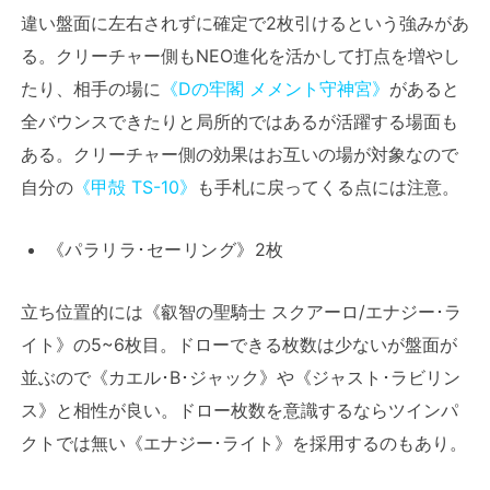
違い盤面に左右されずに確定で2枚引けるという強みがあ
る。クリーチャー側もNEO進化を活かして打点を増やし
たり、相手の場に
《Dの牢閣 メメント守神宮》
があると
全バウンスできたりと局所的ではあるが活躍する場面も
ある。クリーチャー側の効果はお互いの場が対象なので
自分の
《甲殻 TS-10》
も手札に戻ってくる点には注意。
《パラリラ･セーリング》2枚
立ち位置的には《叡智の聖騎士 スクアーロ/エナジー･ラ
イト》の5~6枚目。ドローできる枚数は少ないが盤面が
並ぶので《カエル･B･ジャック》や《ジャスト･ラビリン
ス》と相性が良い。ドロー枚数を意識するならツインパ
クトでは無い《エナジー･ライト》を採用するのもあり。