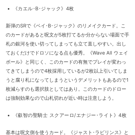
《カエル･B･ジャック》4枚
新弾のSRで《ベイ･B･ジャック》のリメイクカード。こ
のカードがあると呪文が5枚打てるか分からない場面で手
札の銀河を使い切ってしまっても立て直しやすい。出し
ておくだけでドロソになる点も優秀。《Wave All ウェイ
ボール》と同じく、このカードの有無でプレイが変わっ
てきてしまうので4枚採用しているが2枚以上引いてしま
うと腐り札になってしまうというデメリットもあるので1
枚減らすのも選択肢としてはあり。このカードのドロー
は強制効果なので山札切れが近い時は注意しよう。
《叡智の聖騎士 スクアーロ/エナジー･ライト》4枚
基本は呪文側を使うカード。《ジャスト･ラビリンス》と