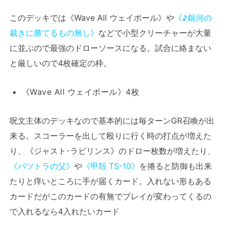
このデッキでは《Wave All ウェイボール》や
《♪銀河の
裁きに勝てるもの無し》
などで小型クリーチャーが大量
に並ぶので最強のドローソースになる。試合に絡まない
と厳しいので4枚確定の枠。
《Wave All ウェイボール》4枚
呪文主体のデッキなので基本的には毎ターンGR召喚が出
来る。スコーラーを出して殴りに行く時の打点が増えた
り、《ジャスト･ラビリンス》のドロー枚数が増えたり、
《バツトラの父》
や
《甲殻 TS-10》
を捲ると防御も出来
たりと痒いところに手が届くカード。入れない形もある
カードだがこのカードの有無でプレイが変わってくるの
で入れるなら4入れたいカード