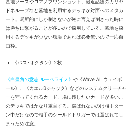
墓地ソースやロマノフワンショット、最近話題のカリヤ
ドネループなど墓地を利用するデッキが対面へのメタカ
ード。局所的にしか刺さないが逆に言えば刺さった時に
は勝ちに繋がることが多いので採用している。墓地を採
用するデッキが少ない環境であれば必要無いので一応自
由枠。
《パス･オクタン》2枚
《白皇角の意志 ルーベライノ》
や《Wave All ウェイボ
ール》、《カエルBジャック》などのシステムクリーチャ
ーを守ってくれるカード。場に残したいカードが多いこ
のデッキではかなり重宝する。選ばれないのは相手ター
ン中だけなので相手のシールドトリガーでは選ばれてし
まうため注意。