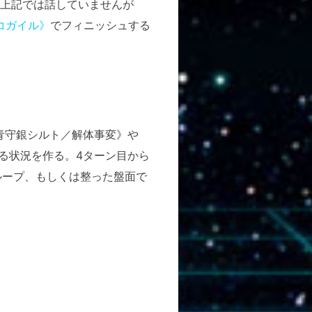
上記では話していませんが
コガイル》
でフィニッシュする
青守銀シルト／解体事変》や
る状況を作る。4ターン目から
ループ、もしくは整った盤面で