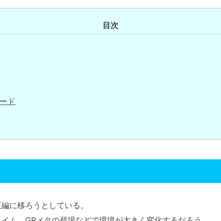
目次
ード
王編に移ろうとしている。
イム、GRメタの登場などで環境が大きく変化するだろう……