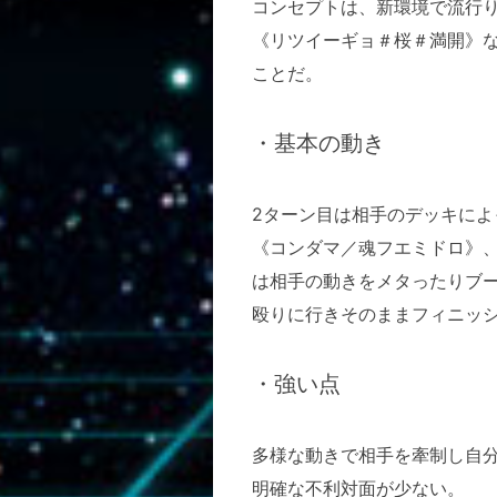
コンセプトは、新環境で流行
《リツイーギョ＃桜＃満開》
ことだ。
・基本の動き
2ターン目は相手のデッキによ
《コンダマ／魂フエミドロ》、
は相手の動きをメタったりブ
殴りに行きそのままフィニッ
・強い点
多様な動きで相手を牽制し自
明確な不利対面が少ない。