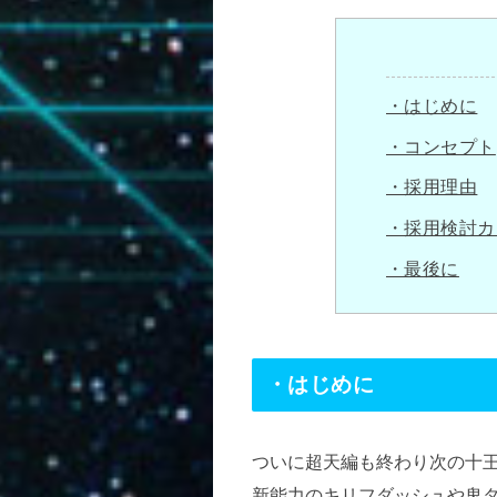
・はじめに
・コンセプト
・採用理由
・採用検討カ
・最後に
・はじめに
ついに超天編も終わり次の十
新能力のキリフダッシュや鬼タ