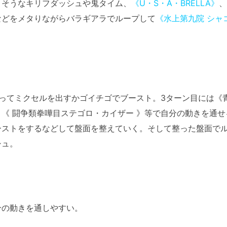
りそうなキリフダッシュや鬼タイム、
《U・S・A・BRELLA》
、
などをメタりながらバラギアラでループして
《水上第九院 シャ
ってミクセルを出すかゴイチゴでブースト。3ターン目には《
《 闘争類拳嘩目ステゴロ・カイザー 》等で自分の動きを通せ
ーストをするなどして盤面を整えていく。そして整った盤面で
シュ。
分の動きを通しやすい。