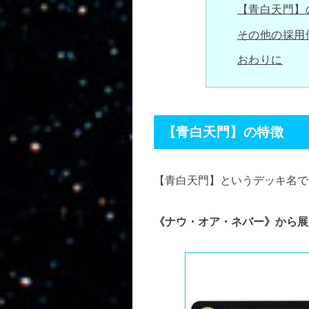
【青白天門】
その他の採用
おわりに
【青白天門】の特徴
【青白天門】というデッキ名で
《ナウ・オア・ネバー》から展