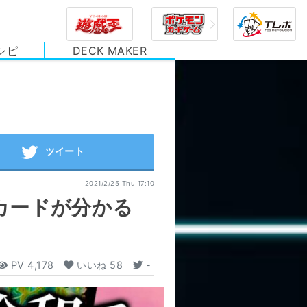
シピ
DECK MAKER
2021/2/25 Thu 17:10
カードが分かる
PV
4,178
いいね
58
-