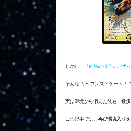
しかし、
《奇跡の精霊ミルザム
そんな《 ヘブンズ・ゲート 》
実は環境から消えた後も、
数多
この記事では、
再び環境入りを