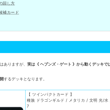
の回し方
候補カード
はありますが、
実は《 ヘブンズ・ゲート 》から動くデッキで
開
するデッキとなります。
【 ツインパクトカード 】
種族 ドラゴンギルド / メタリカ / 文明 光/水 /
7