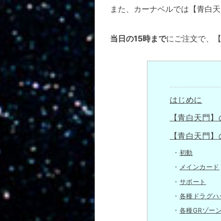
また、カーナベルでは【青白天
当日の15時まで
にご注文で、
はじめに
【青白天門】
【青白天門】
初動
メインカード
サポート
各種ドラグハ
各種GRゾー