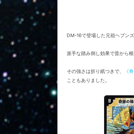
DM-16で登場した元祖ヘブン
派手な踏み倒し効果で昔から根
その強さは折り紙つきで、
《奇
こともありました。