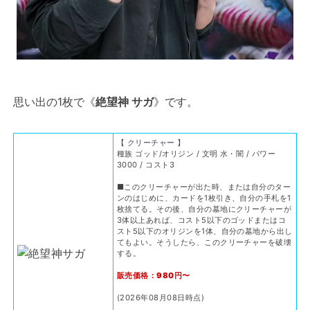
思い出の1枚で《
絶望神 サガ
》です。
【 クリーチャー 】
種族 ゴッド/オリジン / 文明 水・闇 / パワー
3000 / コスト3
■このクリーチャーが出た時、または自分のター
ンのはじめに、カードを1枚引き、自分の手札を1
枚捨てる。その後、自分の墓地にクリーチャーが
3体以上あれば、コスト5以下のゴッドまたはコ
スト5以下のオリジンを1体、自分の墓地から出し
てもよい。そうしたら、このクリーチャーを破壊
する。
販売価格：980円〜
(2026年08月08日時点)