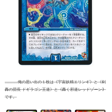
…………俺の思い出の１枚は《宇宙妖精エリンギ》と《剣
轟の団長 ドギラゴン王道》と《轟く邪道レッドゾーン｠
です。