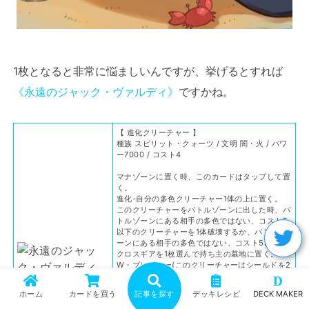
1枚となると非常に悩ましいんですが、挙げるとすれば
《永遠のジャック・ヴァルディ》
ですかね。
【 進化クリーチャー 】
種族 スピリット・クォーツ / 文明 闇・火 / パワ
ー7000 / コスト4
マナゾーンに置く時、このカードはタップして置
く。
進化-自分の多色クリーチャー1体の上に置く。
このクリーチャーをバトルゾーンに出した時、バ
トルゾーンにある相手の多色ではない、コスト5
以下のクリーチャーを1体破壊するか、バトルゾ
ーンにある相手の多色ではない、コスト5以下の
クロスギアを1枚選んで持ち主の墓地に置く。
W・ブレイカー(このクリーチャーはシールドを2
枚ブレイクする)
D
ホーム
カードを買う
記事を探す
デッキレシピ
DECK MAKER
販売価格：440円〜