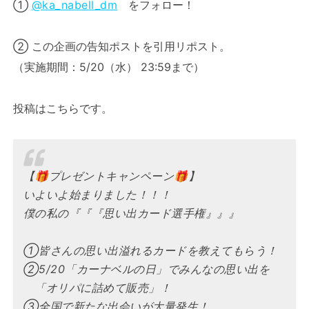
①
@ka_nabell_dm
をフォロー！
② この企画の告知ポストを引用リポスト。
（実施期間：5/20（水） 23:59まで）
投稿はこちらです。
【🎁プレゼントキャンペーン🎁】
いよいよ始まりました！！！
僕の私の『『『思い出カード選手権』』』
①皆さんの思い出溢れるカードを教えてもらう！
②5/20「カーナベルの日」でみんなの思い出を
「オリパに詰めて販売」！
③全国で新たな出会いが大量発生！…