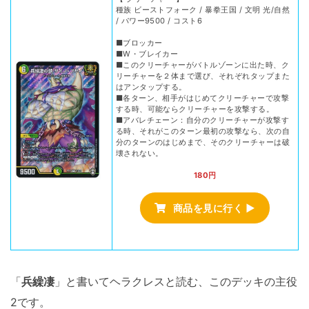
種族 ビーストフォーク / 暴拳王国 / 文明 光/自然
/ パワー9500 / コスト6
■ブロッカー
■W・ブレイカー
■このクリーチャーがバトルゾーンに出た時、ク
リーチャーを２体まで選び、それぞれタップまた
はアンタップする。
■各ターン、相手がはじめてクリーチャーで攻撃
する時、可能ならクリーチャーを攻撃する。
■アバレチェーン：自分のクリーチャーが攻撃す
る時、それがこのターン最初の攻撃なら、次の自
分のターンのはじめまで、そのクリーチャーは破
壊されない。
180円
商品を見に行く ▶
「
兵繰凄
」と書いてヘラクレスと読む、このデッキの主役
2です。