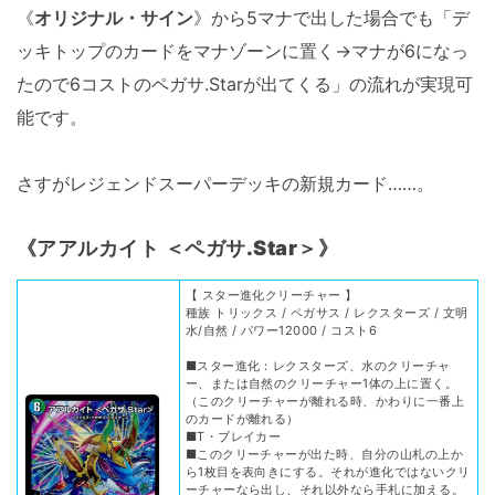
《
オリジナル・サイン
》から5マナで出した場合でも「デ
ッキトップのカードをマナゾーンに置く→マナが6になっ
たので6コストのペガサ.Starが出てくる」の流れが実現可
能です。
さすがレジェンドスーパーデッキの新規カード……。
《
アアルカイト ＜ペガサ.Star＞
》
【 スター進化クリーチャー 】
種族 トリックス / ペガサス / レクスターズ / 文明
水/自然 / パワー12000 / コスト6
■スター進化：レクスターズ、水のクリーチャ
ー、または自然のクリーチャー1体の上に置く。
（このクリーチャーが離れる時、かわりに一番上
のカードが離れる）
■T・ブレイカー
■このクリーチャーが出た時、自分の山札の上か
ら1枚目を表向きにする。それが進化ではないクリ
ーチャーなら出し、それ以外なら手札に加える。