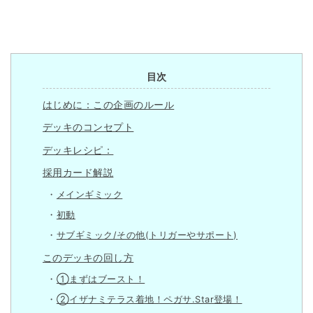
目次
はじめに：この企画のルール
デッキのコンセプト
デッキレシピ：
採用カード解説
メインギミック
初動
サブギミック/その他(トリガーやサポート)
このデッキの回し方
①まずはブースト！
②イザナミテラス着地！ペガサ.Star登場！