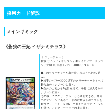
採用カード解説
メインギミック
《
蒼狼の王妃 イザナミテラス
》
【 クリーチャー 】
種族 サムライ / オリジン / ポセイディア・ドラゴ
ン / 文明 水/自然 / パワー4000 / コスト6
■このクリーチャーが出た時、次のうち1つを選
ぶ。
▶︎相手のパワー3000以下のクリーチャーをすべて
持ち主のマナゾーンに置く。
▶︎自分の山札から1枚目を見て、手札に加えるかマ
ナゾーンに置く。
その後、このクリーチャーから進化できる、自分
のマナゾーンにあるカードの枚数以下のコストを
持つクリーチャーを1体、手札またはマナゾーンか
ら選び、このクリーチャーの上に置く。