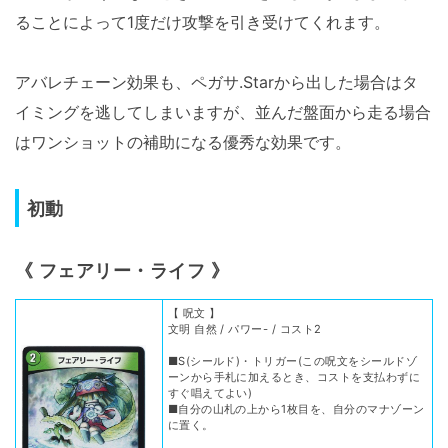
ることによって1度だけ攻撃を引き受けてくれます。
アバレチェーン効果も、ペガサ.Starから出した場合はタ
イミングを逃してしまいますが、並んだ盤面から走る場合
はワンショットの補助になる優秀な効果です。
初動
《
フェアリー・ライフ
》
【 呪文 】
文明 自然 / パワー- / コスト2
■S(シールド)・トリガー(この呪文をシールドゾ
ーンから手札に加えるとき、コストを支払わずに
すぐ唱えてよい)
■自分の山札の上から1枚目を、自分のマナゾーン
に置く。