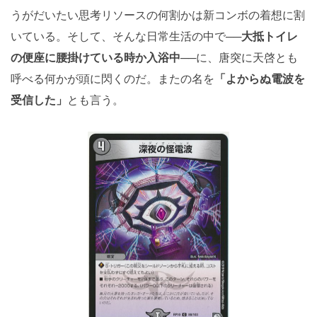
うがだいたい思考リソースの何割かは新コンボの着想に割
いている。そして、そんな日常生活の中で──
大抵トイレ
の便座に腰掛けている時か入浴中
──に、唐突に天啓とも
呼べる何かが頭に閃くのだ。またの名を
「よからぬ電波を
受信した」
とも言う。