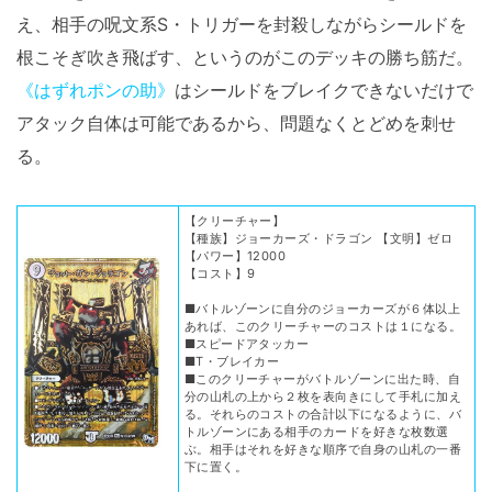
え、相手の呪文系S・トリガーを封殺しながらシールドを
根こそぎ吹き飛ばす、というのがこのデッキの勝ち筋だ。
《はずれポンの助》
はシールドをブレイクできないだけで
アタック自体は可能であるから、問題なくとどめを刺せ
る。
【クリーチャー】
【種族】ジョーカーズ・ドラゴン 【文明】ゼロ
【パワー】12000
【コスト】9
■バトルゾーンに自分のジョーカーズが６体以上
あれば、このクリーチャーのコストは１になる。
■スピードアタッカー
■T・ブレイカー
■このクリーチャーがバトルゾーンに出た時、自
分の山札の上から２枚を表向きにして手札に加え
る。それらのコストの合計以下になるように、バ
トルゾーンにある相手のカードを好きな枚数選
ぶ。相手はそれを好きな順序で自身の山札の一番
下に置く。