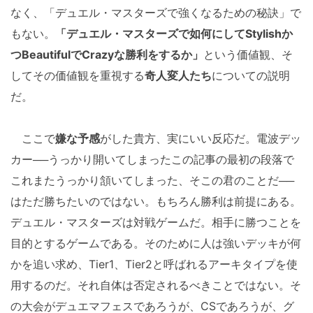
なく、「デュエル・マスターズで強くなるための秘訣」で
もない。
「デュエル・マスターズで如何にしてStylishか
つBeautifulでCrazyな勝利をするか」
という価値観、そ
してその価値観を重視する
奇人変人たち
についての説明
だ。
ここで
嫌な予感
がした貴方、実にいい反応だ。電波デッ
カー──うっかり開いてしまったこの記事の最初の段落で
これまたうっかり頷いてしまった、そこの君のことだ──
はただ勝ちたいのではない。もちろん勝利は前提にある。
デュエル・マスターズは対戦ゲームだ。相手に勝つことを
目的とするゲームである。そのために人は強いデッキが何
かを追い求め、Tier1、Tier2と呼ばれるアーキタイプを使
用するのだ。それ自体は否定されるべきことではない。そ
の大会がデュエマフェスであろうが、CSであろうが、グ