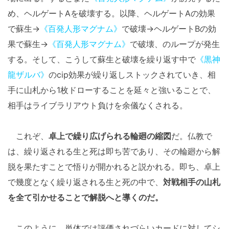
め、ヘルゲートAを破壊する。以降、ヘルゲートAの効果
で蘇生→
《百発人形マグナム》
で破壊→ヘルゲートBの効
果で蘇生→
《百発人形マグナム》
で破壊、のループが発生
する。そして、こうして蘇生と破壊を繰り返す中で
《黒神
龍ザルバ》
のcip効果が繰り返しストックされていき、相
手に山札から1枚ドローすることを延々と強いることで、
相手はライブラリアウト負けを余儀なくされる。
これぞ、
卓上で繰り広げられる輪廻の縮図
だ。仏教で
は、繰り返される生と死は即ち苦であり、その輪廻から解
脱を果たすことで悟りが開かれると説かれる。即ち、卓上
で幾度となく繰り返される生と死の中で、
対戦相手の山札
を全て引かせることで解脱へと導くのだ。
このように、単体では評価されづらいカードに対してシ