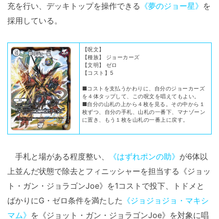
充を行い、デッキトップを操作できる
《夢のジョー星》
を
採用している。
【呪文】
【種族】 ジョーカーズ
【文明】 ゼロ
【コスト】5
■コストを支払うかわりに、自分のジョーカーズ
を４体タップして、この呪文を唱えてもよい。
■自分の山札の上から４枚を見る。その中から１
枚ずつ、自分の手札、山札の一番下、マナゾーン
に置き、もう１枚を山札の一番上に戻す。
手札と場がある程度整い、
《はずれポンの助》
が6体以
上並んだ状態で除去とフィニッシャーを担当する《ジョッ
ト・ガン・ジョラゴンJoe》を1コストで投下、トドメと
ばかりにG・ゼロ条件を満たした
《ジョジョジョ・マキシ
マム》
を《ジョット・ガン・ジョラゴンJoe》を対象に唱