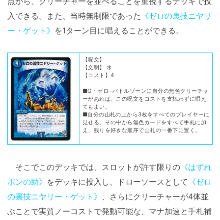
点から、クリーチャーを並べることを重視するデッキで投
入できる。また、当時無制限であった
《ゼロの裏技ニヤリ
ー・ゲット》
を1ターン目に唱えることができる。
【呪文】
【文明】 水
【コスト】4
■G・ゼロ─バトルゾーンに自分の無色クリーチャ
ーがあれば、この呪文をコストを支払わずに唱え
てもよい。
■自分の山札の上から3枚をすべてのプレイヤーに
見せる。その中から無色カードをすべて手札に加
え、残りを好きな順序で山札の一番下に置く。
そこでこのデッキでは、スロットが許す限りの
《はずれ
ポンの助》
をデッキに投入し、ドローソースとして
《ゼロ
の裏技ニヤリー・ゲット》
、さらにクリーチャーが4体並
ぶことで実質ノーコストで発動可能な、マナ加速と手札補