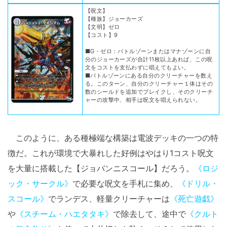
【呪文】
【種族】ジョーカーズ
【文明】ゼロ
【コスト】9
■G・ゼロ：バトルゾーンまたはマナゾーンに自
分のジョーカーズが合計11枚以上あれば、この呪
文をコストを支払わずに唱えてもよい。
■バトルゾーンにある自分のクリーチャーを数え
る。このターン、自分のクリーチャー１体はその
数のシールドを追加でブレイクし、そのクリーチ
ャーの攻撃中、相手は呪文を唱えられない。
このように、ある種極端な構築は電波デッキの一つの特
徴だ。これが環境で大暴れした好例はやはり1コスト呪文
を大量に搭載した【ジョバンニスコール】だろう。
《ロジ
ック・サークル》
で必要な呪文を手札に集め、
《ドリル・
スコール》
でランデス、軽量クリーチャーは
《死亡遊戯》
や
《スチーム・ハエタタキ》
で除去して、途中で
《クルト