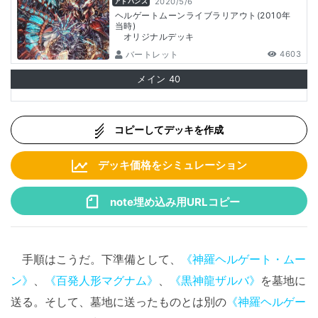
2020/5/6
アドバンス
ヘルゲートムーンライブラリアウト(2010年
当時)
オリジナルデッキ
バートレット
4603
メイン
40
コピーしてデッキを作成
デッキ価格をシミュレーション
note埋め込み用URLコピー
手順はこうだ。下準備として、
《神羅ヘルゲート・ムー
ン》
、
《百発人形マグナム》
、
《黒神龍ザルバ》
を墓地に
送る。そして、墓地に送ったものとは別の
《神羅ヘルゲー