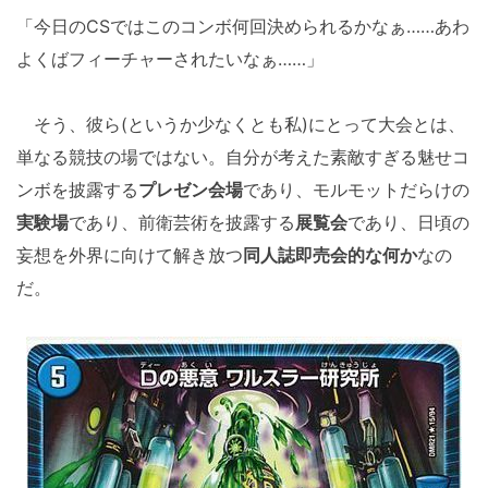
「今日のCSではこのコンボ何回決められるかなぁ……あわ
よくばフィーチャーされたいなぁ……」
そう、彼ら(というか少なくとも私)にとって大会とは、
単なる競技の場ではない。自分が考えた素敵すぎる魅せコ
ンボを披露する
プレゼン会場
であり、モルモットだらけの
実験場
であり、前衛芸術を披露する
展覧会
であり、日頃の
妄想を外界に向けて解き放つ
同人誌即売会的な何か
なの
だ。