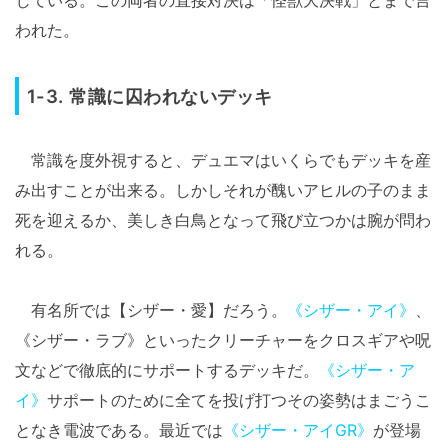
じている。この両者の直接対決は「怪獣大決戦」とまで言
われた。
1-3. 常識に囚われないデッキ
常識を度外視すると、デュエマはいくらでもデッキを産
み出すことが出来る。しかしそれが醜いアヒルの子のまま
死を迎えるか、美しき白鳥となって飛び立つかは腕が問わ
れる。
有名所では【シザー・愛】だろう。
《シザー・アイ》
、
《シザー・ラブ》といったクリーチャーをクロスギアや呪
文などで徹底的にサポートするデッキだ。
《シザー・ア
イ》
サポートのために全てを投げ打つその姿勢はまごうこ
となき電波である。最近では
《シザー・アイGR》
が登場