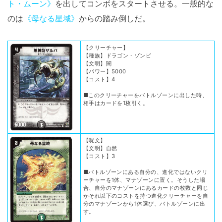
ト・ムーン》
を出してコンボをスタートさせる。一般的な
のは
《母なる星域》
からの踏み倒しだ。
【クリーチャー】
【種族】ドラゴン・ゾンビ
【文明】闇
【パワー】5000
【コスト】4
■このクリーチャーをバトルゾーンに出した時、
相手はカードを1枚引く。
【呪文】
【文明】自然
【コスト】3
■バトルゾーンにある自分の、進化ではないクリ
ーチャーを1体、マナゾーンに置く。そうした場
合、自分のマナゾーンにあるカードの枚数と同じ
かそれ以下のコストを持つ進化クリーチャーを自
分のマナゾーンから1体選び、バトルゾーンに出
す。