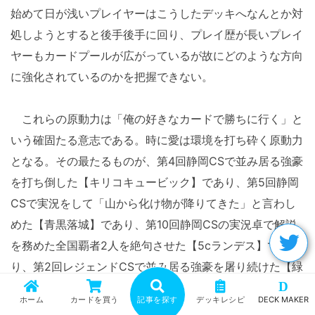
始めて日が浅いプレイヤーはこうしたデッキへなんとか対
処しようとすると後手後手に回り、プレイ歴が長いプレイ
ヤーもカードプールが広がっているが故にどのような方向
に強化されているのかを把握できない。
これらの原動力は「俺の好きなカードで勝ちに行く」と
いう確固たる意志である。時に愛は環境を打ち砕く原動力
となる。その最たるものが、第4回静岡CSで並み居る強豪
を打ち倒した【キリコキュービック】であり、第5回静岡
CSで実況をして「山から化け物が降りてきた」と言わし
めた【青黒落城】であり、第10回静岡CSの実況卓で解説
を務めた全国覇者2人を絶句させた【5cランデス】であ
り、第2回レジェンドCSで並み居る強豪を屠り続けた【緑
D
単ループ】なのだ。なお、【5cランデス】は大会後に競
ホーム
カードを買う
記事を探す
デッキレシピ
DECK MAKER
技環境における使用者が増えているし、【緑単ループ】は