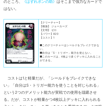
のところ、
《はずれポンの助》
はそこまで強力なカードで
はない。
【クリーチャー】
【種族】 ジョーカーズ
【文明】 ゼロ
【パワー】820
【コスト】1
■このクリーチャーはシールドをブレイクできな
い。
■自分は「S・トリガー」能力を使えない。
■このカードは、4枚より多くデッキに入れること
ができる。
コストは1と軽量だが、「シールドをブレイクできな
い」「自分はS・トリガー能力を使うことを封じられる」
という2つのデメリット能力が実戦での使用を躊躇させ
る。だが、コストが軽量かつ4枚以上デッキに入れられる