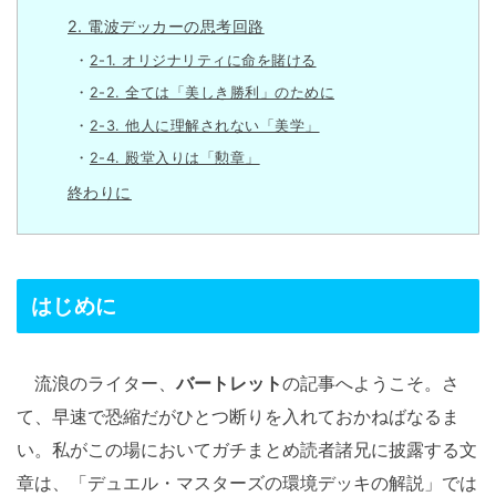
2. 電波デッカーの思考回路
2-1. オリジナリティに命を賭ける
2-2. 全ては「美しき勝利」のために
2-3. 他人に理解されない「美学」
2-4. 殿堂入りは「勲章」
終わりに
はじめに
流浪のライター、
バートレット
の記事へようこそ。さ
て、早速で恐縮だがひとつ断りを入れておかねばなるま
い。私がこの場においてガチまとめ読者諸兄に披露する文
章は、「デュエル・マスターズの環境デッキの解説」では