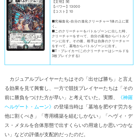
【文明】闇
【パワー】13000
【コスト】10
■究極進化-自分の進化クリーチャー1体の上に置
く。
■このクリーチャーをバトルゾーンに出した時、
クリーチャーをすべて、自分の墓地からバトルゾ
ーンに出す。その後、相手は自身のクリーチャー
をすべて、墓地からバトルゾーンに出す。
■T・ブレイカー(このクリーチャーはシールドを
3枚ブレイクする)
カジュアルプレイヤーたちはその「出せば勝ち」と言え
る効果を見て興奮し、一方で競技プレイヤーたちは「その
前に勝負をつけた方が早い」と考えていた。実際、
《神羅
ヘルゲート・ムーン》
の登場当時は「墓地を肥やす労力を
他に割くべき」「専用構築を組むしかない」「ヘヴィ・デ
ス・メタルを合体形態で出すくらいの用途しか思いつかな
い」などの評価が支配的だったのだ。