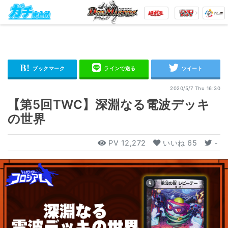
2020/5/7 Thu 16:30
【第5回TWC】深淵なる電波デッキ
の世界
PV
12,272
いいね
65
-