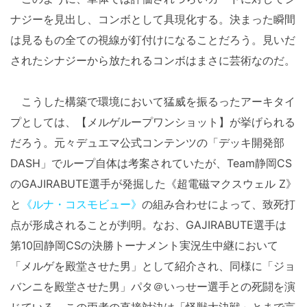
ナジーを見出し、コンボとして具現化する。決まった瞬間
は見るもの全ての視線が釘付けになることだろう。見いだ
されたシナジーから放たれるコンボはまさに芸術なのだ。
こうした構築で環境において猛威を振るったアーキタイ
プとしては、【メルゲループワンショット】が挙げられる
だろう。元々デュエマ公式コンテンツの「デッキ開発部
DASH」でループ自体は考案されていたが、Team静岡CS
のGAJIRABUTE選手が発掘した《超電磁マクスウェル Z》
と
《ルナ・コスモビュー》
の組み合わせによって、致死打
点が形成されることが判明。なお、GAJIRABUTE選手は
第10回静岡CSの決勝トーナメント実況生中継において
「メルゲを殿堂させた男」として紹介され、同様に「ジョ
バンニを殿堂させた男」パタ＠いっせー選手との死闘を演