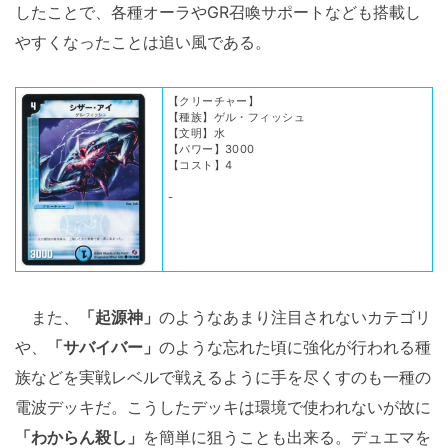
したことで、各種オーラやGR召喚サポートなども搭載し
やすくなったことは追い風である。
【クリーチャー】
【種族】ゲル・フィッシュ
【文明】水
【パワー】3000
【コスト】4
-
また、
「起源神」
のようなあまり注目されないカテゴリ
や、
「サバイバー」
のような忘れた頃に強化が行われる種
族などを実戦レベルで戦えるように手を尽くすのも一種の
電波デッキだ。こうしたデッキは環境で使われないが故に
「わからん殺し」
を簡単に狙うことも出来る。デュエマを