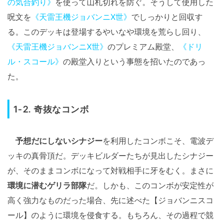
の気合釣り》
を使って山札切れを防ぐ。そうして使用した
呪文を
《天雷王機ジョバンニX世》
でしっかりと回収す
る。このデッキは登場するやいなや環境を荒らし回り、
《天雷王機ジョバンニX世》
のプレミアム殿堂、
《ドリ
ル・スコール》
の殿堂入りという事態を招いたのであっ
た。
1-2. 奇抜なコンボ
予想だにしないシナジー
を利用したコンボこそ、電波デ
ッキの真骨頂だ。デッキビルダーたちが見出したシナジー
が、そのままコンボになって対戦相手に牙をむく。まさに
環境に潜むゲリラ部隊
だ。しかも、このコンボが安定性が
高く強力なものだった場合、先に述べた【ジョバンニスコ
ール】のように環境を侵食する。もちろん、その過程で競