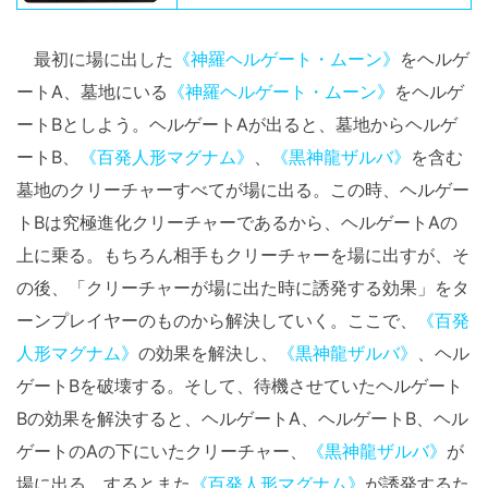
最初に場に出した
《神羅ヘルゲート・ムーン》
をヘルゲ
ートA、墓地にいる
《神羅ヘルゲート・ムーン》
をヘルゲ
ートBとしよう。ヘルゲートAが出ると、墓地からヘルゲ
ートB、
《百発人形マグナム》
、
《黒神龍ザルバ》
を含む
墓地のクリーチャーすべてが場に出る。この時、ヘルゲー
トBは究極進化クリーチャーであるから、ヘルゲートAの
上に乗る。もちろん相手もクリーチャーを場に出すが、そ
の後、「クリーチャーが場に出た時に誘発する効果」をタ
ーンプレイヤーのものから解決していく。ここで、
《百発
人形マグナム》
の効果を解決し、
《黒神龍ザルバ》
、ヘル
ゲートBを破壊する。そして、待機させていたヘルゲート
Bの効果を解決すると、ヘルゲートA、ヘルゲートB、ヘル
ゲートのAの下にいたクリーチャー、
《黒神龍ザルバ》
が
場に出る。するとまた
《百発人形マグナム》
が誘発するた