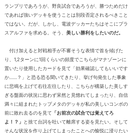
ランプリであろうが、野良試合であろうが、勝つためだけ
であれば強いデッキを使うことは別段否定されるべきこと
ではない。だが、しかし、電波デッカーたちはそこにプラ
スアルファを求める。そう、
美しい勝利をしたいのだ。
付け加えると対戦相手が不審そうな表情で首を傾げた
り、1,2ターンに1回くらいの頻度でこちらがマナゾーンに
置いたり使用したカードを見て「効果確認してもいいです
か……？」と恐る恐る聞いてきたり、挙げ句発生した事象
に悲鳴を上げて右往左往したり、こちらが構築した美しす
ぎる盤面の状況に思わず呆然と見惚れてしまったり、自信
満々に組まれたトップメタのデッキが私の美しいコンボの
前に敗れ去るのを見て
「お前次の試合では覚えてろ
よ！？」
と捨て台詞を吐いて離席する姿を見たい。そして
そんな状況を作り上げてしまったことへの愉悦に浸りたい