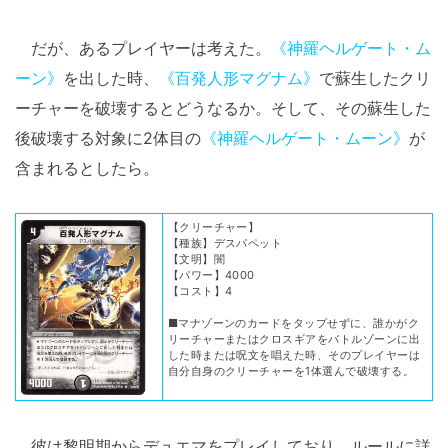
だが、あるプレイヤーは考えた。
《神羅ヘルゲート・ム
ーン》
を出した時、
《百発人形マグナム》
で蘇生したクリ
ーチャーを破壊するとどうなるか。そして、その蘇生した
後破壊する対象に2体目の
《神羅ヘルゲート・ムーン》
が
含まれるとしたら。
【クリーチャー】
【種族】デスパペット
【文明】闇
【パワー】4000
【コスト】4
■マナゾーンのカードをタップせずに、誰かがク
リーチャーまたはクロスギアをバトルゾーンに出
した時または呪文を唱えた時、そのプレイヤーは
自分自身のクリーチャーを1体選んで破壊する。
彼は黎明期からデュエマをプレイしており、ルールに詳