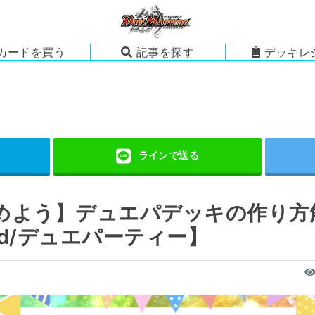
カードを買う
記事を探す
デッキレ
めよう】デュエパデッキの作り方
d/デュエパーティー】