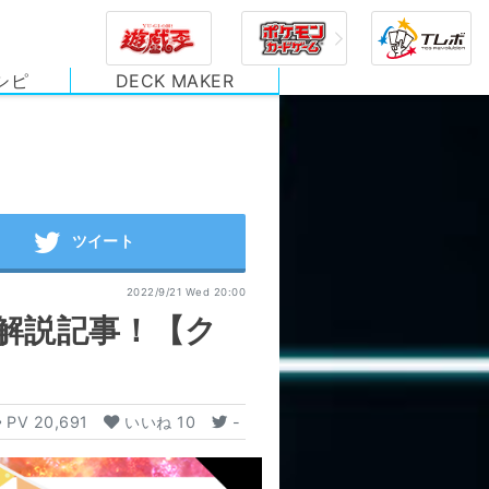
シピ
DECK MAKER
2022/9/21 Wed 20:00
解説記事！【ク
PV
20,691
いいね
10
-