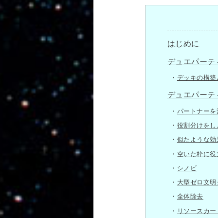
はじめに
デュエパーテ
デッキの構築
デュエパーテ
パートナーを
役割分けをし
似たような効
空いた枠に役
シノビ
大型ゼロ文明
全体除去
リソースカー