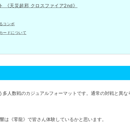
 《天災超邪 クロスファイア2nd》
るコンボ
カードについて
う多人数戦のカジュアルフォーマットです。通常の対戦と異な
響は《零龍》で皆さん体験しているかと思います。