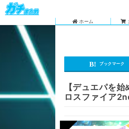
ホーム
【デュエパを始
ロスファイア2n