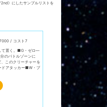
2nd》にしたサンプルリストを
000 / コスト7
して置く。■G・ゼロ―
自分のバトルゾーンに
ば、このクリーチャーを
ードアタッカー■W・ブ