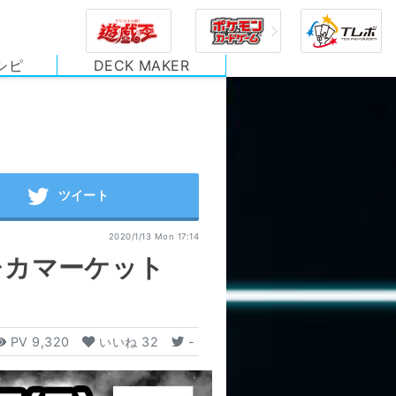
シピ
DECK MAKER
2020/1/13 Mon 17:14
レカマーケット
PV
9,320
いいね
32
-