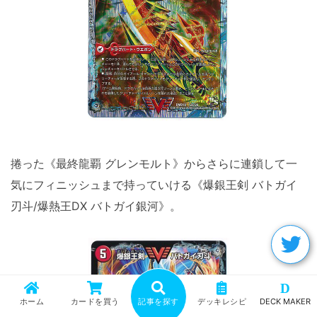
捲った《最終龍覇 グレンモルト》からさらに連鎖して一
気にフィニッシュまで持っていける《爆銀王剣 バトガイ
刃斗/爆熱王DX バトガイ銀河》。
D
ホーム
カードを買う
記事を探す
デッキレシピ
DECK MAKER