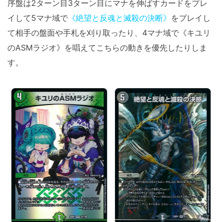
序盤は2ターン目3ターン目にマナを伸ばすカードをプレ
イして5マナ域で
《絶望と反魂と滅殺の決断》
をプレイし
て相手の盤面や手札を刈り取ったり、4マナ域で《キユリ
のASMラジオ》を唱えてこちらの動きを優先したりしま
す。