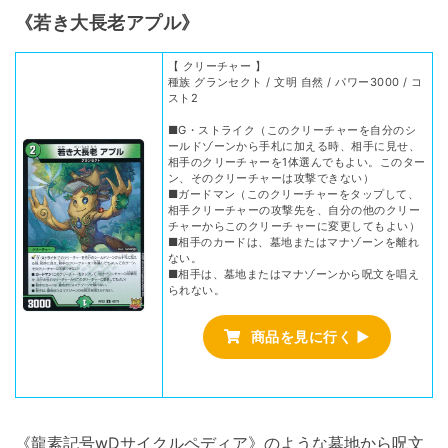
《若き大長老アプル》
【 クリーチャー 】
種族 グランセクト / 文明 自然 / パワー3000 / コ
スト2
■G・ストライク（このクリーチャーを自分のシ
ールドゾーンから手札に加える時、相手に見せ、
相手のクリーチャーを1体選んでもよい。このター
ン、そのクリーチャーは攻撃できない）
■ガードマン（このクリーチャーをタップして、
相手クリーチャーの攻撃先を、自分の他のクリー
チャーからこのクリーチャーに変更してもよい）
■相手のカードは、墓地またはマナゾーンを離れ
ない。
■相手は、墓地またはマナゾーンから呪文を唱え
られない。
商品を見に行く ▶
《龍素記号wDサイクルペディア》のような墓地から呪文