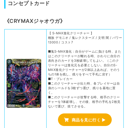
コンセプトカード
《CRYMAXジャオウガ》
【 S-MAX進化クリーチャー 】
種族 デモニオ / 鬼レクスターズ / 文明 闇 / パワー
13000 / コスト7
■鬼S-MAX進化：自分がゲームに負ける時、また
はこのクリーチャーが離れる時、かわりに自分の
表向きのカードを3枚破壊してもよい。（このク
リーチャーは進化元を必要としない。自分のS-
MAX進化クリーチャーが2体以上あれば、そのう
ちの1体を残し、残りをすべて手札に戻す）
■T・ブレイカー
■このクリーチャーが出た時、各プレイヤーは自
身のシールドを3枚ずつ選び、残りを墓地に置
く。
■このクリーチャーが攻撃する時、相手のクリー
チャーを1体破壊し、その後、相手の手札を2枚見
ないで選び、捨てさせる。
商品を見に行く ▶