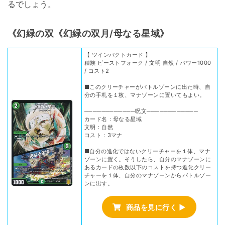
るでしょう。
《幻緑の双《幻緑の双月/母なる星域》
【 ツインパクトカード 】
種族 ビーストフォーク / 文明 自然 / パワー1000
/ コスト2
■このクリーチャーがバトルゾーンに出た時、自
分の手札を１枚、マナゾーンに置いてもよい。
────────────呪文────────────
カード名：母なる星域
文明：自然
コスト：3マナ
■自分の進化ではないクリーチャーを１体、マナ
ゾーンに置く。そうしたら、自分のマナゾーンに
あるカードの枚数以下のコストを持つ進化クリー
チャーを１体、自分のマナゾーンからバトルゾー
ンに出す。
商品を見に行く ▶