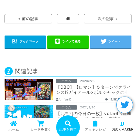
« 前の記事
次の記事 »
関連記事
コラム
2020/2/12
【DBC】【ロマン】５ターンでクライ
シス!?ガイアール×ボルシャックの主
人公コンビ
funfan(D...
11.5K
11
-
コラム
2021/9/20
【北白河の今日の一枚】vol.56《龍覇
イメン＝ブーゴ》逆読み・裏読み・対
D
偶読み
北白河
7.6K
16
-
ホーム
カードを買う
記事を探す
デッキレシピ
DECK MAKER
コラム
2022/1/6