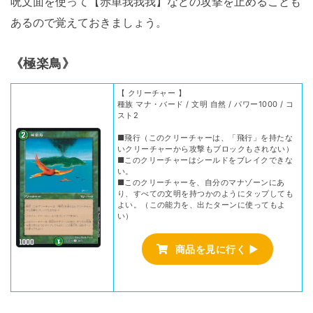
呪文面を使って【赤単我我我】などの攻撃を止めることも
あるので覚えておきましょう。
《極楽鳥》
【 クリーチャー 】
種族 マナ・バード / 文明 自然 / パワー1000 / コ
スト2
■飛行（このクリーチャーは、「飛行」を持たな
いクリーチャーから攻撃もブロックもされない）
■このクリーチャーはシールドをブレイクできな
い。
■このクリーチャーを、自分のマナゾーンにあ
り、すべての文明を持つかのようにタップしても
よい。（この能力を、出たターンに使ってもよ
い）
商品を見に行く ▶