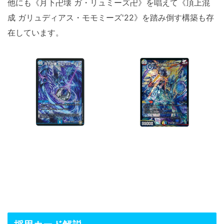
他にも《月下卍壊 ガ・リュミーズ卍》を唱えて《頂上混
成 ガリュディアス・モモミーズ'22》を踏み倒す構築も存
在しています。