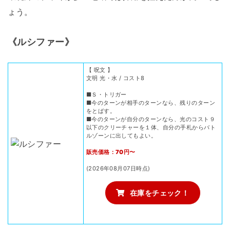
ょう。
《ルシファー》
【 呪文 】
文明 光・水 / コスト8
■Ｓ・トリガー
■今のターンが相手のターンなら、残りのターン
をとばす。
■今のターンが自分のターンなら、光のコスト９
以下のクリーチャーを１体、自分の手札からバト
ルゾーンに出してもよい。
販売価格：70円〜
(2026年08月07日時点)
在庫をチェック！