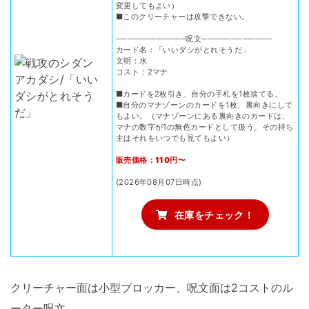
変更してもよい）
■このクリーチャーは攻撃できない。
────────────呪文────────────
カード名：「いいダシがとれそうだ」
文明：水
コスト：2マナ
■カードを2枚引き、自分の手札を1枚捨てる。
■自分のマナゾーンのカードを1枚、裏向きにして
もよい。（マナゾーンにある裏向きのカードは、
マナの数字が1の無色カードとして扱う。その持ち
主はそれをいつでも見てもよい）
販売価格：110円〜
(2026年08月07日時点)
在庫をチェック！
クリーチャー面は小型ブロッカー、呪文面は2コストのル
ーター呪文。