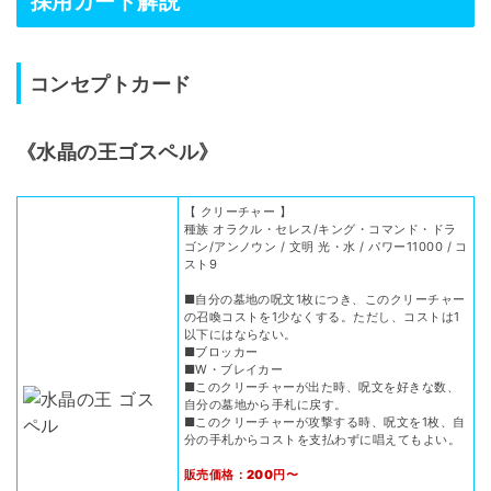
採用カード解説
コンセプトカード
《水晶の王ゴスペル》
【 クリーチャー 】
種族 オラクル・セレス/キング・コマンド・ドラ
ゴン/アンノウン / 文明 光・水 / パワー11000 / コ
スト9
■自分の墓地の呪文1枚につき、このクリーチャー
の召喚コストを1少なくする。ただし、コストは1
以下にはならない。
■ブロッカー
■W・ブレイカー
■このクリーチャーが出た時、呪文を好きな数、
自分の墓地から手札に戻す。
■このクリーチャーが攻撃する時、呪文を1枚、自
分の手札からコストを支払わずに唱えてもよい。
販売価格：200円〜