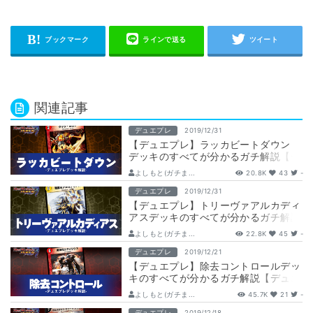
関連記事
デュエプレ
2019/12/31
【デュエプレ】ラッカビートダウン
デッキのすべてが分かるガチ解説【デ
ュエマプレイス】
よしもと(ガチま...
20.8K
43
-
デュエプレ
2019/12/31
【デュエプレ】トリーヴァアルカディ
アスデッキのすべてが分かるガチ解説
【デュエマプレイス】
よしもと(ガチま...
22.8K
45
-
デュエプレ
2019/12/21
【デュエプレ】除去コントロールデッ
キのすべてが分かるガチ解説【デュエ
ル・マスターズ プレイス】
よしもと(ガチま...
45.7K
21
-
デュエプレ
2019/12/18