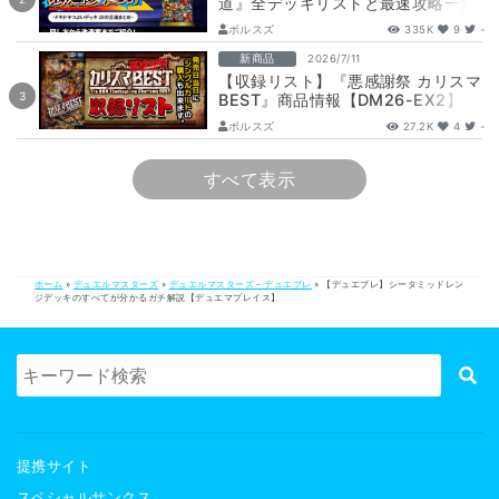
道』全デッキリストと最速攻略一覧
【DM26-SD1】
ボルスズ
335K
9
-
新商品
2026/7/11
【収録リスト】『悪感謝祭 カリスマ
BEST』商品情報【DM26-EX2】
ボルスズ
27.2K
4
-
すべて表示
ホーム
»
デュエルマスターズ
»
デュエルマスターズ – デュエプレ
»
【デュエプレ】シータミッドレン
ジデッキのすべてが分かるガチ解説【デュエマプレイス】
提携サイト
スペシャルサンクス