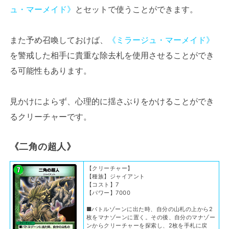
ュ・マーメイド》
とセットで使うことができます。
また予め召喚しておけば、
《ミラージュ・マーメイド》
を警戒した相手に貴重な除去札を使用させることができ
る可能性もあります。
見かけによらず、心理的に揺さぶりをかけることができ
るクリーチャーです。
《二角の超人》
【クリーチャー】
【種族】ジャイアント
【コスト】7
【パワー】7000
■バトルゾーンに出た時、自分の山札の上から2
枚をマナゾーンに置く。その後、自分のマナゾー
ンからクリーチャーを探索し、2枚を手札に戻