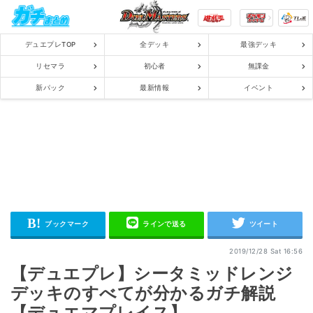
デュエプレTOP
全デッキ
最強デッキ
リセマラ
初心者
無課金
新パック
最新情報
イベント
2019/12/28 Sat 16:56
【デュエプレ】シータミッドレンジ
デッキのすべてが分かるガチ解説
【デュエマプレイス】