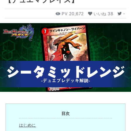
PV
20,672
いいね
38
-
目次
はじめに