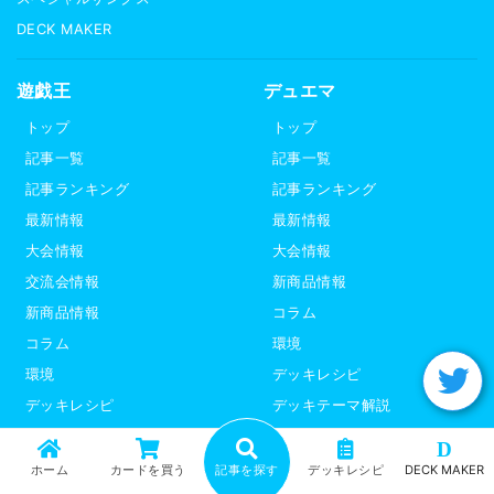
DECK MAKER
遊戯王
デュエマ
トップ
トップ
記事一覧
記事一覧
記事ランキング
記事ランキング
最新情報
最新情報
大会情報
大会情報
交流会情報
新商品情報
新商品情報
コラム
コラム
環境
環境
デッキレシピ
デッキレシピ
デッキテーマ解説
デッキテーマ解説
ライター紹介
D
ライター紹介
デュエプレ
ホーム
カードを買う
記事を探す
デッキレシピ
DECK MAKER