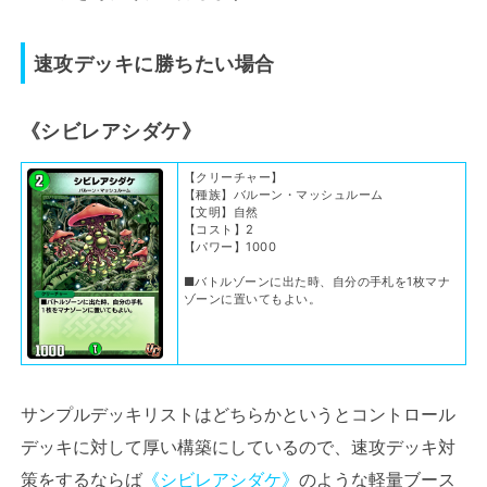
速攻デッキに勝ちたい場合
《シビレアシダケ》
【クリーチャー】
【種族】バルーン・マッシュルーム
【文明】自然
【コスト】2
【パワー】1000
■バトルゾーンに出た時、自分の手札を1枚マナ
ゾーンに置いてもよい。
サンプルデッキリストはどちらかというとコントロール
デッキに対して厚い構築にしているので、速攻デッキ対
策をするならば
《シビレアシダケ》
のような軽量ブース