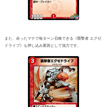
また、余ったマナで毎ターン召喚できる《襲撃者 エグゼ
ドライブ》も押し込み要因として強力です。