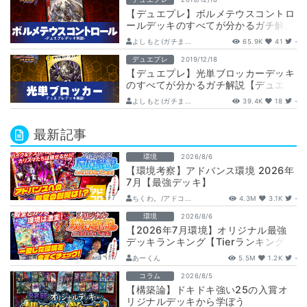
【デュエプレ】ボルメテウスコントロ
ールデッキのすべてが分かるガチ解説
【デュエマプレイス】
よしもと(ガチま...
65.9K
41
-
デュエプレ
2019/12/18
【デュエプレ】光単ブロッカーデッキ
のすべてが分かるガチ解説【デュエマ
プレイス】
よしもと(ガチま...
39.4K
18
-
最新記事
環境
2026/8/6
【環境考察】アドバンス環境 2026年
7月【最強デッキ】
ちくわ。/アドコ...
4.3M
3.1K
-
環境
2026/8/6
【2026年7月環境】オリジナル最強
デッキランキング【Tierランキング】
あーくん
5.5M
1.2K
-
コラム
2026/8/5
【構築論】ドキドキ強い25の入賞オ
リジナルデッキから学ぼう