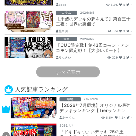
【DuelMastersMemory5日目】
Sobo
8.9K
5
-
コラム
2026/8/5
【未踏のデッキの夢を見て】第百三十
二夜：世界の裏側で
北白河
674
3
-
大会
2026/8/5
【CUC限定戦】第43回コモン・アン
コモン限定戦！【大会レポート】
りんきい
329
2
-
すべて表示
人気記事ランキング
環境
2026/8/6
【2026年7月環境】オリジナル最強
デッキランキング【Tierランキン
グ】
あーくん
5.5M
1.2K
-
2026/4/4
『ドキドキつよいデッキ 25の王