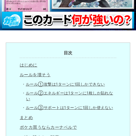
目次
はじめに
ルールを壊そう
ルール①攻撃は1ターンに1回しかできない
ルール②エネルギーは1ターンに1枚しか貼れな
い
ルール③サポートは1ターンに1回しか使えない
まとめ
ポケカ買うならカーナベルで