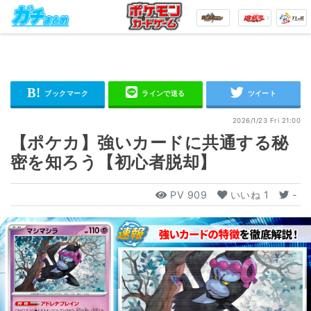
2026/1/23 Fri 21:00
【ポケカ】強いカードに共通する秘
密を知ろう【初心者脱却】
PV
909
いいね
1
-