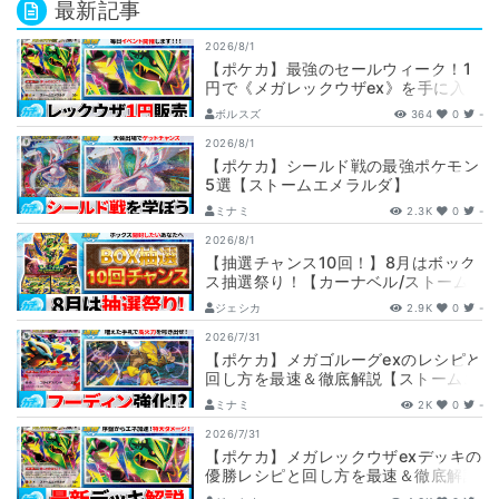
最新記事
2026/8/1
【ポケカ】最強のセールウィーク！1
円で《メガレックウザex》を手に入れ
ろ！！【カーナベルSALE】
ボルスズ
364
0
-
2026/8/1
【ポケカ】シールド戦の最強ポケモン
5選【ストームエメラルダ】
ミナミ
2.3K
0
-
2026/8/1
【抽選チャンス10回！】8月はボック
ス抽選祭り！【カーナベル/ストーム
エメラルダ】
ジェシカ
2.9K
0
-
2026/7/31
【ポケカ】メガゴルーグexのレシピと
回し方を最速＆徹底解説【ストームエ
メラルダ】
ミナミ
2K
0
-
2026/7/31
【ポケカ】メガレックウザexデッキの
優勝レシピと回し方を最速＆徹底解説
【ストームエメラルダ】