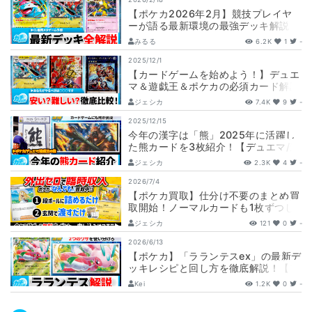
【ポケカ2026年2月】競技プレイヤ
ーが語る最新環境の最強デッキ解説
【CL福岡直前/ポケモンカードゲー
みるる
6.2K
1
-
ム】
2025/12/1
【カードゲームを始めよう！】デュエ
マ＆遊戯王＆ポケカの必須カード解説
とおすすめデッキ紹介【参考価格あ
ジェシカ
7.4K
9
-
り】【20…
2025/12/15
今年の漢字は「熊」2025年に活躍し
た熊カードを3枚紹介！【デュエマ/遊
戯王/ポケカ】
ジェシカ
2.3K
4
-
2026/7/4
【ポケカ買取】仕分け不要のまとめ買
取開始！ノーマルカードも1枚ずつし
っかり査定します！【カーナベル】
ジェシカ
121
0
-
2026/6/13
【ポケカ】「ラランテスex」の最新デ
ッキレシピと回し方を徹底解説！【ア
ビスアイ】
Kei
1.2K
0
-