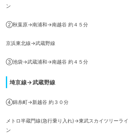
ン
②秋葉原→南浦和→南越谷 約４５分
京浜東北線→武蔵野線
③池袋→武蔵浦和→南越谷 約４５分
埼京線→武蔵野線
④錦糸町→新越谷 約３０分
メトロ半蔵門線(急行乗り入れ)→東武スカイツリーライ
ン