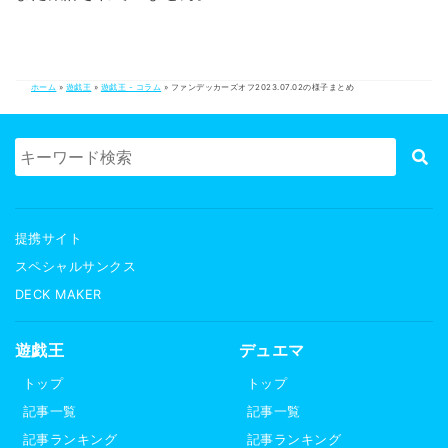
ホーム
»
遊戯王
»
遊戯王 - コラム
»
ファンデッカーズオフ2023.07.02の様子まとめ
提携サイト
スペシャルサンクス
DECK MAKER
遊戯王
デュエマ
トップ
トップ
記事一覧
記事一覧
記事ランキング
記事ランキング