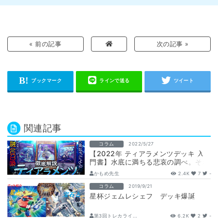
« 前の記事
次の記事 »
関連記事
コラム
2022/5/27
【2022年 ティアラメンツデッキ 入
門書】水底に満ちる悲哀の調べ。それ
は人魚たちの切ない物語。
かもめ先生
2.4K
7
-
コラム
2019/9/21
星杯ジェムレシェフ デッキ爆誕
第3回トレカライ...
6.2K
2
-