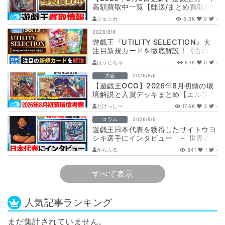
高額買取中一覧【郵送/まとめ買取/買
取表/相場/レリーフ】
ジェシカ
6.3K
0
-
2026/8/6
遊戯王『UTILITY SELECTION』大
注目新規カードを徹底解説！《古の秘
儀/聖なる心のバリア －マイン…
ほうじちゃ
8.1K
0
-
大会
2026/8/6
【遊戯王OCG】2026年8月初頭の環
境解説と入賞デッキまとめ【エルフェ
ンノーツ/トゥーン/キラーチューン/
たけっしー
17.6K
3
-
ウ…
コラム
2026/8/6
遊戯王日本代表を獲得したサイトウヨ
シキ選手にインタビュー ～ 世界の
舞台へ挑む、サイトウ選手の軌跡と決
からふる
841
1
-
意 ～
すべて表示
人気記事ランキング
まだ集計されていません。