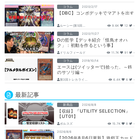
コラム
2020/2/17
【DBC】コンボデッキでマアトを出す
ルーシー(第5回...
9.6K
12
-
コラム
2020/11/27
Dの哲学【デッキ紹介「怪鳥オオハ
ク」：初動を作るという事】
ドリルフィールド
11.7K
91
-
コラム
2019/10/14
エースは(ツイッターで)拾った。～鉄
のサソリ編～
第3回トレカライ...
6.4K
6
-
最新記事
新商品
2026/8/8
【収録】『UTILITY SELECTION』
【UT01】
ボルスズ
15.7K
8
-
2026/8/6
【2026年8月6日更新】遊戯王カード