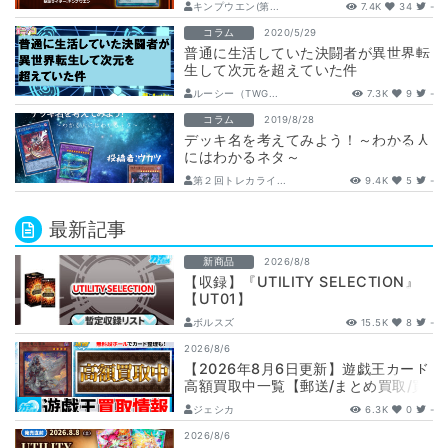
キンプウエン(第...
7.4K
34
-
コラム
2020/5/29
普通に生活していた決闘者が異世界転
生して次元を超えていた件
ルーシー（TWG...
7.3K
9
-
コラム
2019/8/28
デッキ名を考えてみよう！～わかる人
にはわかるネタ～
第２回トレカライ...
9.4K
5
-
最新記事
新商品
2026/8/8
【収録】『UTILITY SELECTION』
【UT01】
ボルスズ
15.5K
8
-
2026/8/6
【2026年8月6日更新】遊戯王カード
高額買取中一覧【郵送/まとめ買取/買
取表/相場/レリーフ】
ジェシカ
6.3K
0
-
2026/8/6