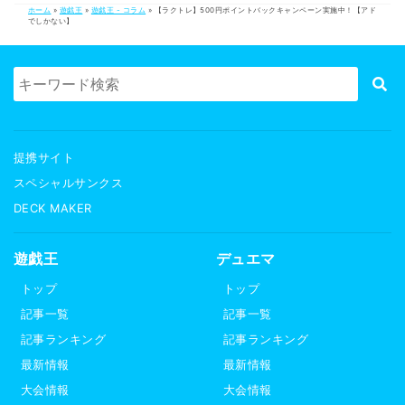
ホーム
»
遊戯王
»
遊戯王 - コラム
»
【ラクトレ】500円ポイントバックキャンペーン実施中！【アド
でしかない】
提携サイト
スペシャルサンクス
DECK MAKER
遊戯王
デュエマ
トップ
トップ
記事一覧
記事一覧
記事ランキング
記事ランキング
最新情報
最新情報
大会情報
大会情報