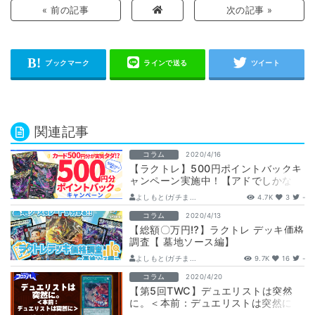
« 前の記事
次の記事 »
関連記事
コラム
2020/4/16
【ラクトレ】500円ポイントバックキ
ャンペーン実施中！【アドでしかな
い】
よしもと(ガチま...
4.7K
3
-
コラム
2020/4/13
【総額〇万円⁉】ラクトレ デッキ価格
調査【 墓地ソース編】
よしもと(ガチま...
9.7K
16
-
コラム
2020/4/20
【第5回TWC】デュエリストは突然
に。＜本前：デュエリストは突然に＞