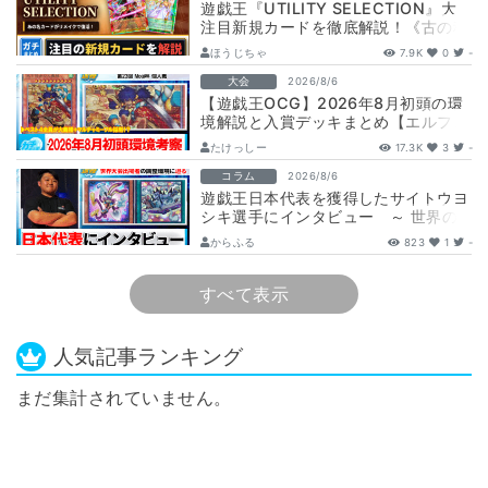
遊戯王『UTILITY SELECTION』大
注目新規カードを徹底解説！《古の秘
儀/聖なる心のバリア －マイン…
ほうじちゃ
7.9K
0
-
大会
2026/8/6
【遊戯王OCG】2026年8月初頭の環
境解説と入賞デッキまとめ【エルフェ
ンノーツ/トゥーン/キラーチューン/
たけっしー
17.3K
3
-
ウ…
コラム
2026/8/6
遊戯王日本代表を獲得したサイトウヨ
シキ選手にインタビュー ～ 世界の
舞台へ挑む、サイトウ選手の軌跡と決
からふる
823
1
-
意 ～
すべて表示
人気記事ランキング
まだ集計されていません。