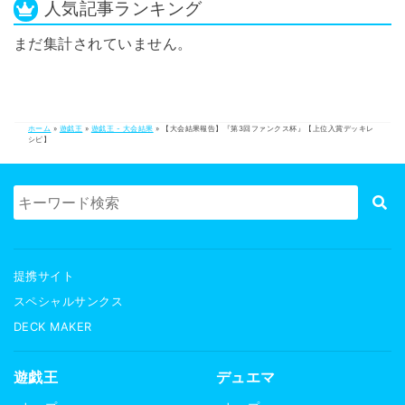
人気記事ランキング
まだ集計されていません。
ホーム
»
遊戯王
»
遊戯王 - 大会結果
»
【大会結果報告】『第3回ファンクス杯』【上位入賞デッキレ
シピ】
提携サイト
スペシャルサンクス
DECK MAKER
遊戯王
デュエマ