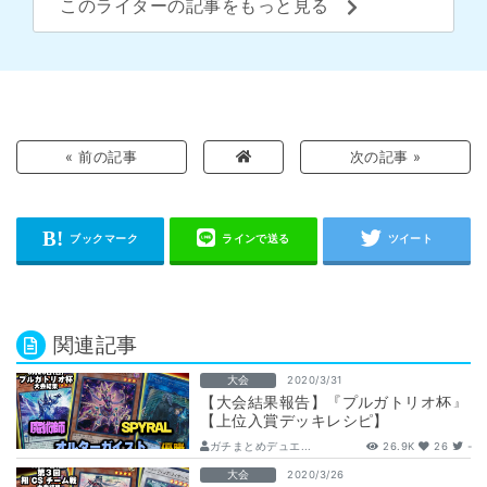
このライターの記事をもっと見る
« 前の記事
次の記事 »
関連記事
大会
2020/3/31
【大会結果報告】『プルガトリオ杯』
【上位入賞デッキレシピ】
ガチまとめデュエ...
26.9K
26
-
大会
2020/3/26