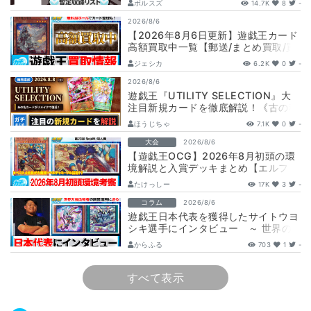
ボルスズ
14.7K
8
-
2026/8/6
【2026年8月6日更新】遊戯王カード
高額買取中一覧【郵送/まとめ買取/買
取表/相場/レリーフ】
ジェシカ
6.2K
0
-
2026/8/6
遊戯王『UTILITY SELECTION』大
注目新規カードを徹底解説！《古の秘
儀/聖なる心のバリア －マイン…
ほうじちゃ
7.1K
0
-
大会
2026/8/6
【遊戯王OCG】2026年8月初頭の環
境解説と入賞デッキまとめ【エルフェ
ンノーツ/トゥーン/キラーチューン/
たけっしー
17K
3
-
ウ…
コラム
2026/8/6
遊戯王日本代表を獲得したサイトウヨ
シキ選手にインタビュー ～ 世界の
舞台へ挑む、サイトウ選手の軌跡と決
からふる
703
1
-
意 ～
すべて表示