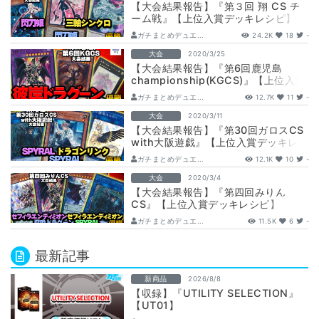
【大会結果報告】『第３回 翔 CS チ
ーム戦』【上位入賞デッキレシピ】
ガチまとめデュエ...
24.2K
18
-
大会
2020/3/25
【大会結果報告】『第6回鹿児島
championship(KGCS)』【上位入賞
デッキレシピ】
ガチまとめデュエ...
12.7K
11
-
大会
2020/3/11
【大会結果報告】『第30回ガロスCS
with大阪遊戯』【上位入賞デッキレ
シピ】
ガチまとめデュエ...
12.1K
10
-
大会
2020/3/4
【大会結果報告】『第四回みりん
CS』【上位入賞デッキレシピ】
ガチまとめデュエ...
11.5K
6
-
最新記事
新商品
2026/8/8
【収録】『UTILITY SELECTION』
【UT01】