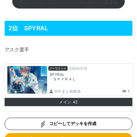
他の 「ブラックマジシャン」デッキレシピを見る
2位
SPYRAL
アスク選手
2020/1/13
ノーリミット
SPYRAL
ＳＰＹＲＡＬ
ガチまとめ担当
9
メイン
42
コピーしてデッキを作成