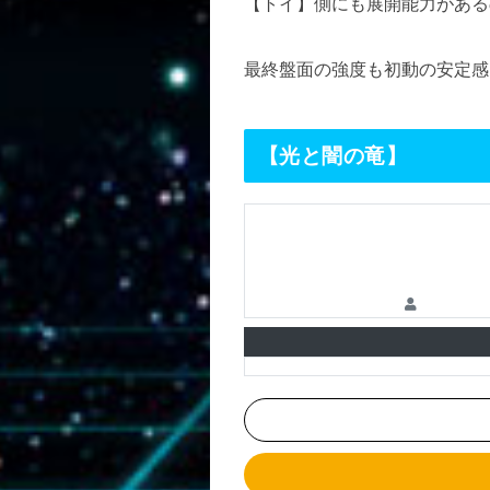
【トイ】側にも展開能力がある
最終盤面の強度も初動の安定感
【光と闇の竜】