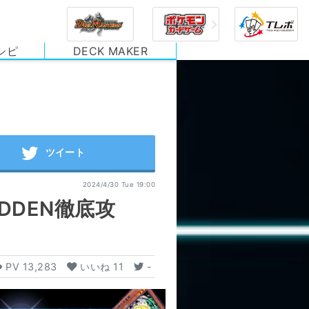
シピ
DECK MAKER
2024/4/30 Tue 19:00
IDDEN徹底攻
PV
13,283
いいね
11
-