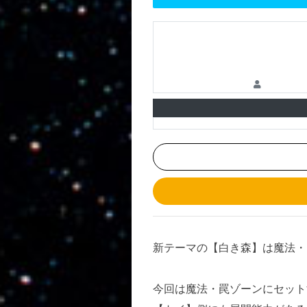
新テーマの【白き森】は魔法・
今回は魔法・罠ゾーンにセット