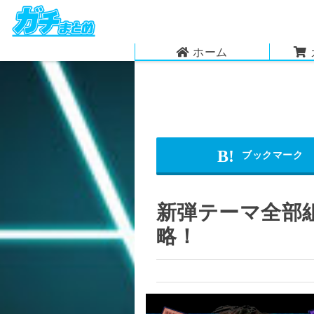
ホーム
新弾テーマ全部組む
略！