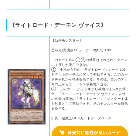
《ライトロード・デーモン ヴァイス》
【効果モンスター】
星4/光/悪魔族/チューナー/攻0/守1700
このカード名の①②の効果はそれぞれ１ターン
に１度しか使用できない。
①：手札から他の「ライトロード」カード１枚
をデッキの一番上に戻して発動できる。このカー
ドを手札から特殊召喚する。その後、自分のデッ
キの上からカードを２枚墓地へ送る。
②：このカードがデッキから墓地へ送られた場
合、「ライトロード・デーモン ヴァイス」以外
の自分の墓地の「ライトロード」モンスター１体
を対象として発動できる。そのモンスターを特殊
召喚する。
出典：遊戯王OCGカードデータベース
発売前に相性が良いカード