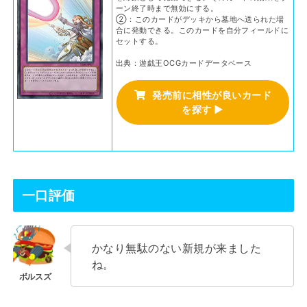
ーン終了時まで無効にする。
②：このカードがデッキから墓地へ送られた場
合に発動できる。このカードを自分フィールドに
セットする。
出典：遊戯王OCGカードデータベース
発売前に相性が良いカード
を探す ▶
一口評価
かなり無駄のない新規が来ました
ね。