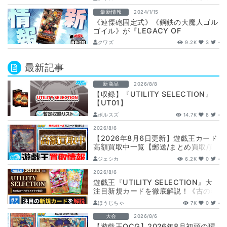
最新情報
2024/1/15
《連慄砲固定式》《鋼鉄の大魔人ゴル
ゴイル》が『LEGACY OF
DESTRUCTION（レガシー・オブ・
クワズ
9.2K
3
-
デス…
最新記事
新商品
2026/8/8
【収録】『UTILITY SELECTION』
【UT01】
ボルスズ
14.7K
8
-
2026/8/6
【2026年8月6日更新】遊戯王カード
高額買取中一覧【郵送/まとめ買取/買
取表/相場/レリーフ】
ジェシカ
6.2K
0
-
2026/8/6
遊戯王『UTILITY SELECTION』大
注目新規カードを徹底解説！《古の秘
儀/聖なる心のバリア －マイン…
ほうじちゃ
7K
0
-
大会
2026/8/6
【遊戯王OCG】2026年8月初頭の環