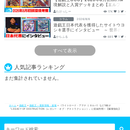
境解説と入賞デッキまとめ【エルフェ
ンノーツ/トゥーン/キラーチューン/
たけっしー
17K
3
-
ウ…
コラム
2026/8/6
遊戯王日本代表を獲得したサイトウヨ
シキ選手にインタビュー ～ 世界の
舞台へ挑む、サイトウ選手の軌跡と決
からふる
685
1
-
意 ～
すべて表示
人気記事ランキング
まだ集計されていません。
ホーム
»
遊戯王
»
遊戯王 – 最新情報・速報
»
《ライトロード・アテナ ミネルバ》など5枚が
『LEGACY OF DESTRUCTION（レガシー・オブ・デストラクション）』に収録判明！【爆裂強化】