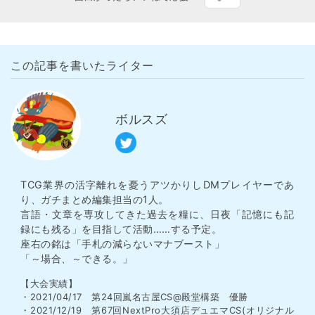
この記事を書いたライター
ボルスズ
TCG業界の活字離れを憂うアツかりしDMプレイヤーであ
り、ガチまとめ編集担当の1人。
言語・文章を専攻してきた過去を糧に、日夜「記憶にも記
録にも残る」を目指して活動……する予定。
座右の銘は「手札の減らないマナブースト」
「～場合、～できる。」
【大会実績】
・2021/04/17 第24回嵐名古屋CS@殿堂構築 優勝
・2021/12/19 第67回NextPro大須店デュエマCS(オリジナル