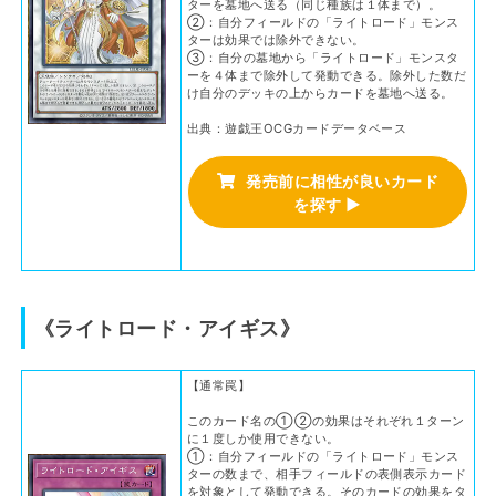
ターを墓地へ送る（同じ種族は１体まで）。
②：自分フィールドの「ライトロード」モンス
ターは効果では除外できない。
③：自分の墓地から「ライトロード」モンスタ
ーを４体まで除外して発動できる。除外した数だ
け自分のデッキの上からカードを墓地へ送る。
出典：遊戯王OCGカードデータベース
発売前に相性が良いカード
を探す ▶
《ライトロード・アイギス》
【通常罠】
このカード名の①②の効果はそれぞれ１ターン
に１度しか使用できない。
①：自分フィールドの「ライトロード」モンス
ターの数まで、相手フィールドの表側表示カード
を対象として発動できる。そのカードの効果をタ