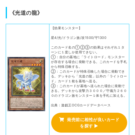
《光道の龍》
【効果モンスター】
星4/光/ドラゴン族/攻1500/守1300
このカード名の①②③の効果はそれぞれ１タ
ーンに１度しか使用できない。
①：自分の墓地に「ライトロード」モンスター
が存在する場合に発動できる。このカードを手札
から特殊召喚する。
②：このカードが特殊召喚した場合に発動でき
る。デッキから「光道の龍」以外の「ライトロー
ド」カード１枚を墓地へ送る。
③：このカードが墓地へ送られた場合に発動で
きる。デッキから攻撃力３０００／守備力２６０
０のドラゴン族モンスター１体を手札に加える。
出典：遊戯王OCGカードデータベース
発売前に相性が良いカード
を探す ▶