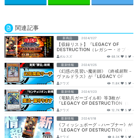
関連記事
新商品
2024/1/27
【収録リスト】『LEGACY OF
DESTRUCTION（レガシー・オブ・
デストラクション）』【LEDE】
ボルスズ
68.1K
8
-
最新情報
2024/1/25
《幻惑の見習い魔術師》《終戒超獸－
ヴァルドラス》が『LEGACY OF
DESTRUCTION（レガシー・オブ…
クワズ
11.8K
5
-
最新情報
2024/1/23
《竜騎兵ガーゴイルⅡ》等3枚が
『LEGACY OF DESTRUCTION（レ
ガシー・オブ・デストラクション）…
クワズ
12.7K
5
-
最新情報
2024/1/18
《フィッシュボーグ－ハープナー》が
『LEGACY OF DESTRUCTION（レ
ガシー・オブ・デストラクショ…
クワズ
8.3K
5
-