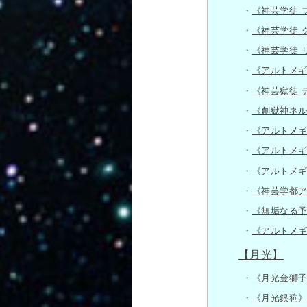
《神芸学徒 
《神芸学徒 
《神芸学徒 
《アルトメ
《神芸獄徒 
《創獄神ネ
《アルトメ
《アルトメ
《アルトメ
《神芸学都
《無垢なる
《アルトメ
【月光】
《月光金獅
《月光銀狗