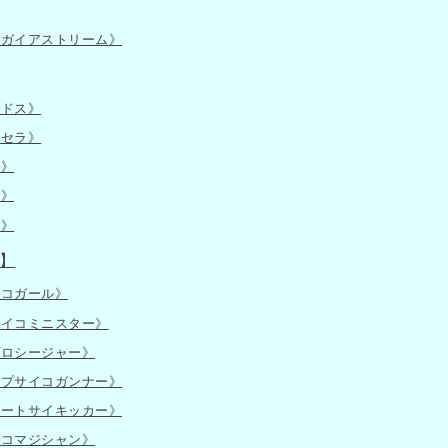
士ガイアストリーム》
イドス》
テセラ》
略》
王》
致》
】
イコガール》
サイコミニスター》
プロシージャー》
イプサイコガンナー》
ュートサイキッカー》
イコマジシャン》