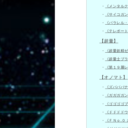
《メンタル
《サイコガ
《パラレル
《テレポー
【超量】
《超量妖精
《超量士ブ
《第１９層
【オノマト】
《ズバババ
《ガガガガ
《ゴゴゴゴ
《ドドドド
《ＦＮｏ.０