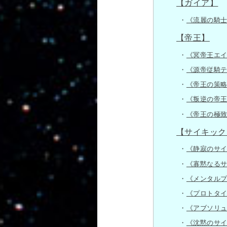
【ガイア】
《流麗の騎
【帝王】
《冥帝王エ
《源帝従騎
《帝王の策
《叛逆の帝
《帝王の極
【サイキック
《静寂のサ
《寡黙なる
《メンタル
《プロトタ
《アブソリ
《沈黙のサ