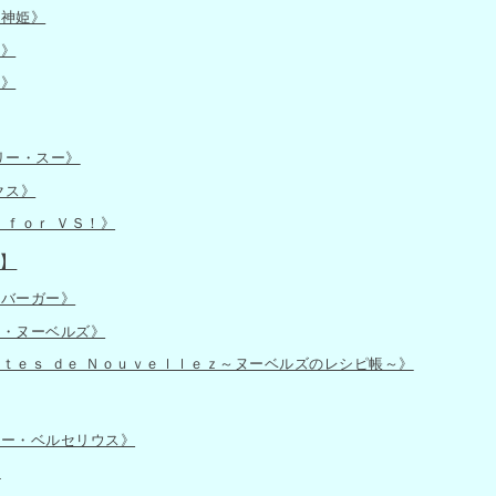
子神姫》
姫》
会》
リー・スー》
クス》
 ｆｏｒ ＶＳ！》
】
ーバーガー》
ド・ヌーベルズ》
ｔｅｓ ｄｅ Ｎｏｕｖｅｌｌｅｚ～ヌーベルズのレシピ帳～》
ザー・ベルセリウス》
》