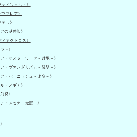
ファインメルト》
グラフレア》
リテラ》
ギアの獄神獣》
ディアクトロス》
ルヴァ》
ギア・マスターワーク－継承－》
ギア・ヴァンダリズム－襲撃－》
ギア・バーニッシュ－改変－》
アルトメギア》
予幻視》
ギア・メセナ－覚醒－》
子》
》