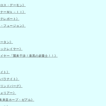
クロス・デーモン》
ンナーＭｋ－ＩＩ》
・テレポート》
ト・フュージョン》
ゼータン》
ラックレイヤー》
レイヤー『襲来干渉！漆黒の超量士！！》
ナイト》
ンバラナイト》
ブリンドバーグ》
ウォリアー》
 未来皇ホープ・ゼアル》