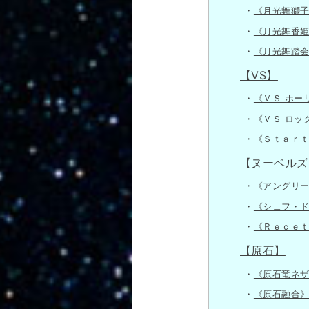
《月光舞獅
《月光舞香
《月光舞踏
【VS】
《ＶＳ ホー
《ＶＳ ロッ
《Ｓｔａｒｔ
【ヌーベルズ
《アングリ
《シェフ・
《Ｒｅｃｅｔ
【原石】
《原石竜ネ
《原石融合