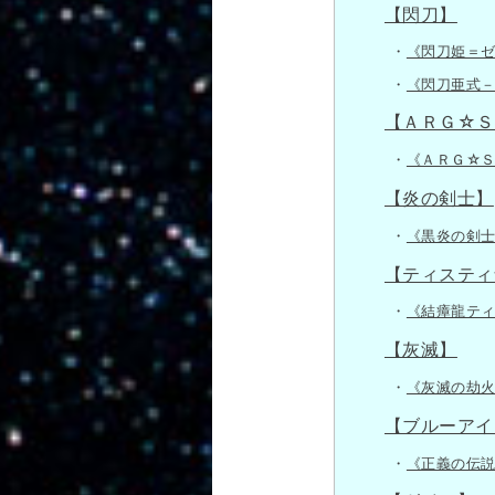
【閃刀】
《閃刀姫＝
《閃刀亜式
【ＡＲＧ☆Ｓ
《ＡＲＧ☆
【炎の剣士】
《黒炎の剣
【ティスティ
《結瘴龍テ
【灰滅】
《灰滅の劫
【ブルーアイ
《正義の伝説