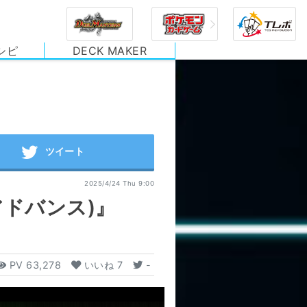
シピ
DECK MAKER
2025/4/24 Thu 9:00
・アドバンス)』
PV
63,278
いいね
7
-