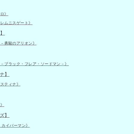
ゼロ》
－レムニスゲート》
】
Ｓ－勇駿のアリオン》
士－ブラック・フレア・ソードマン－》
ナ】
ィスティナ》
火》
ズ】
 カイバーマン》