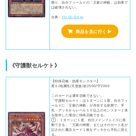
限り、自分フィールドの「王家の神殿」は効果で
は破壊されない。
出典：
YU-GI-OH.jp
商品を見に行く ▶
《守護獣セルケト》
【特殊召喚・効果モンスター】
星６/地属性/天使族/攻2500/守2000
このカードは通常召喚できない。
「守護獣セルケト」は１ターンに１度、自分フィ
ールドに「王家の神殿」が存在する状態で、手
札・デッキからレベル１０以上のモンスター１体
を除外した場合に特殊召喚できる。
①：１ターンに１度、自分メインフェイズに発
動できる。「王家の神殿」またはそのカード名が
記された魔法カード１枚をデッキから手札に加え
る。