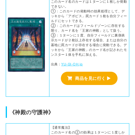
このカード名のカードは１ターンに１枚しか発動
できない。
①：このカードの発動時の効果処理として、デ
ッキから「アポピス」罠カード１枚を自分フィー
ルドにセットできる。
②：このカードはフィールドゾーンに存在する
限り、カード名を「王家の神殿」として扱う。
③：１ターンに１度、自分フィールドに裏側表
示カードが２枚以上存在する場合、または自分の
墓地に罠カードが存在する場合に発動できる。デ
ッキから「王家の神殿」のカード名が記されたモ
ンスター１体を手札に加える。
出典：
YU-GI-OH.jp
商品を見に行く ▶
《神殿の守護神》
【通常魔法】
このカード名の②の効果は１ターンに１度しか