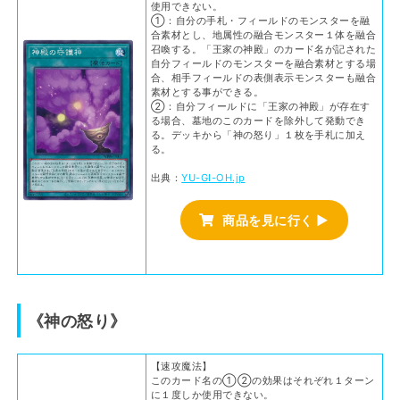
使用できない。
①：自分の手札・フィールドのモンスターを融
合素材とし、地属性の融合モンスター１体を融合
召喚する。「王家の神殿」のカード名が記された
自分フィールドのモンスターを融合素材とする場
合、相手フィールドの表側表示モンスターも融合
素材とする事ができる。
②：自分フィールドに「王家の神殿」が存在す
る場合、墓地のこのカードを除外して発動でき
る。デッキから「神の怒り」１枚を手札に加え
る。
出典：
YU-GI-OH.jp
商品を見に行く ▶
《神の怒り》
【速攻魔法】
このカード名の①②の効果はそれぞれ１ターン
に１度しか使用できない。