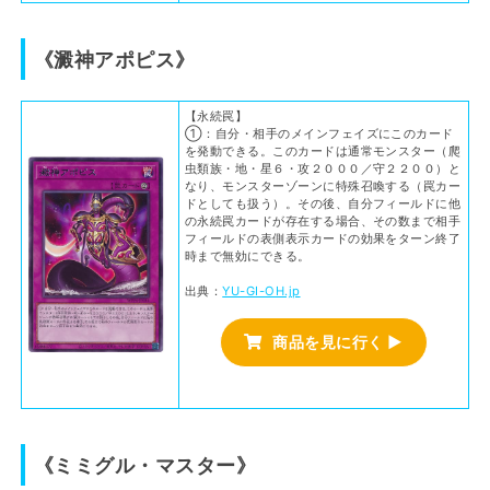
《澱神アポピス》
【永続罠】
①：自分・相手のメインフェイズにこのカード
を発動できる。このカードは通常モンスター（爬
虫類族・地・星６・攻２０００／守２２００）と
なり、モンスターゾーンに特殊召喚する（罠カー
ドとしても扱う）。その後、自分フィールドに他
の永続罠カードが存在する場合、その数まで相手
フィールドの表側表示カードの効果をターン終了
時まで無効にできる。
出典：
YU-GI-OH.jp
商品を見に行く ▶
《ミミグル・マスター》