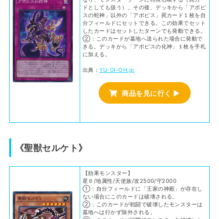
ドとしても扱う）。その後、デッキから「アポピ
スの蛇神」以外の「アポピス」罠カード１枚を自
分フィールドにセットできる。この効果でセット
したカードはセットしたターンでも発動できる。
②：このカードが墓地へ送られた場合に発動で
きる。デッキから「アポピスの化神」１枚を手札
に加える。
出典：
YU-GI-OH.jp
商品を見に行く ▶
《聖獣セルケト》
【効果モンスター】
星６/地属性/天使族/攻2500/守2000
①：自分フィールドに「王家の神殿」が存在し
ない場合にこのカードは破壊される。
②：このカードが戦闘で破壊したモンスターは
墓地へは行かず除外される。