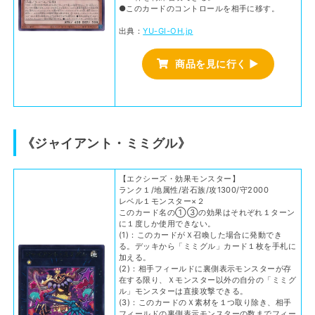
●このカードのコントロールを相手に移す。
出典：
YU-GI-OH.jp
商品を見に行く ▶
《ジャイアント・ミミグル》
【エクシーズ・効果モンスター】
ランク１/地属性/岩石族/攻1300/守2000
レベル１モンスター×２
このカード名の①③の効果はそれぞれ１ターン
に１度しか使用できない。
(1)：このカードがＸ召喚した場合に発動でき
る。デッキから「ミミグル」カード１枚を手札に
加える。
(2)：相手フィールドに裏側表示モンスターが存
在する限り、Ｘモンスター以外の自分の「ミミグ
ル」モンスターは直接攻撃できる。
(3)：このカードのＸ素材を１つ取り除き、相手
フィールドの裏側表示モンスターの数までフィー