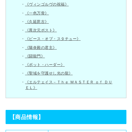
《ヴィンゴルヴの祝福》
《一色万骨》
《久延毘古》
《異次元ポスト》
《ピース・オブ・スタチュー》
《陽炎殿の君主》
《闘龍門》
《ボット・ハーダー》
《聖域を守護せし光の龍》
《エルテェイス－Ｔｈｅ ＭＡＳＴＥＲ ｏｆ ＤＵ
ＥＬ》
【商品情報】