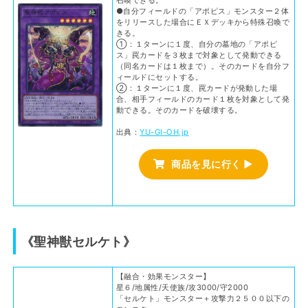
●自分フィールドの「アポピス」モンスター２体
をリリースした場合にＥＸデッキから特殊召喚で
きる。
①：１ターンに１度、自分の墓地の「アポピ
ス」罠カードを３枚まで対象として発動できる
（同名カードは１枚まで）。そのカードを自分フ
ィールドにセットする。
②：１ターンに１度、罠カードが発動した場
合、相手フィールドのカード１枚を対象として発
動できる。そのカードを破壊する。
出典：
YU-GI-OH.jp
商品を見に行く ▶
《聖神獣セルケト》
【融合・効果モンスター】
星６/地属性/天使族/攻3000/守2000
「セルケト」モンスター＋攻撃力２５００以下の