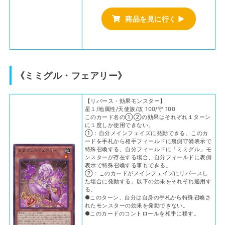
商品を見に行く ▶
《ミミグル・フェアリー》
【リバース・効果モンスター】
星１/地属性/天使族/攻 100/守 100
このカード名の①②の効果はそれぞれ１ターン
に１度しか使用できない。
①：自分メインフェイズに発動できる。このカ
ードを手札から相手フィールドに裏側守備表示で
特殊召喚する。自分フィールドに「ミミグル」モ
ンスターが存在する場合、自分フィールドに表側
表示で特殊召喚する事もできる。
②：このカードがメインフェイズにリバースし
た場合に発動する。以下の効果をそれぞれ適用す
る。
●このターン、自分は自身の手札から特殊召喚さ
れたモンスターの効果を発動できない。
●このカードのコントロールを相手に移す。