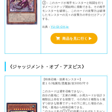
②：このカードが相手モンスターと戦闘を行う
ダメージステップ開始時に発動できる。その相手
モンスターを破壊し、このカードの攻撃力は破壊
したモンスターの元々の攻撃力の半分だけアップ
する。
出典：
YU-GI-OH.jp
商品を見に行く ▶
《ジャッジメント・オブ・アヌビス》
【特殊召喚・効果モンスター】
星１０/地属性/悪魔族/攻3000/守 0
このカードは通常召喚できない。
自分の墓地に「王家の神殿」か罠カードが合計３
種類以上存在する状態で、その内の２種類を１枚
ずつ好きな順番でデッキの下に戻した場合のみ、
手札・墓地から特殊召喚できる。
このカード名の①②の効果はそれぞれ１ターン