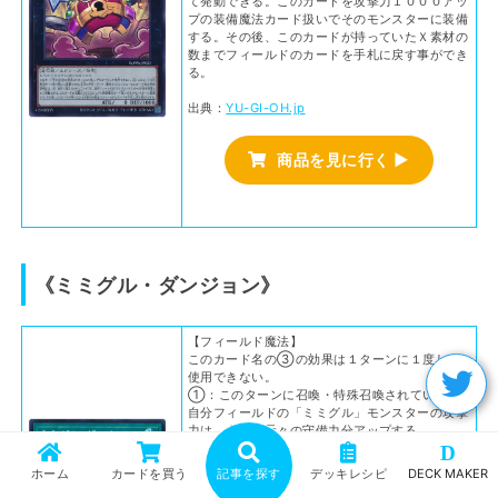
て発動できる。このカードを攻撃力１０００アッ
プの装備魔法カード扱いでそのモンスターに装備
する。その後、このカードが持っていたＸ素材の
数までフィールドのカードを手札に戻す事ができ
る。
出典：
YU-GI-OH.jp
商品を見に行く ▶
《ミミグル・ダンジョン》
【フィールド魔法】
このカード名の③の効果は１ターンに１度しか
使用できない。
①：このターンに召喚・特殊召喚されていない
自分フィールドの「ミミグル」モンスターの攻撃
力は、自身の元々の守備力分アップする。
②：お互いはそれぞれ、自身のフィールドに裏
D
側表示モンスターが存在する限り、モンスターを
ホーム
カードを買う
記事を探す
デッキレシピ
DECK MAKER
召喚できず、このターンに特殊召喚されたモンス