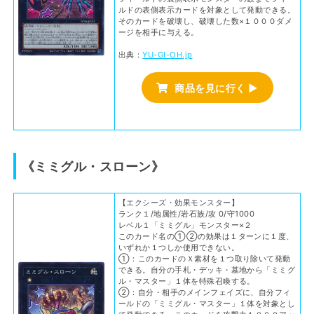
ルドの表側表示カードを対象として発動できる。
そのカードを破壊し、破壊した数×１０００ダメ
ージを相手に与える。
出典：
YU-GI-OH.jp
商品を見に行く ▶
《ミミグル・スローン》
【エクシーズ・効果モンスター】
ランク１/地属性/岩石族/攻 0/守1000
レベル１「ミミグル」モンスター×２
このカード名の①②の効果は１ターンに１度、
いずれか１つしか使用できない。
①：このカードのＸ素材を１つ取り除いて発動
できる。自分の手札・デッキ・墓地から「ミミグ
ル・マスター」１体を特殊召喚する。
②：自分・相手のメインフェイズに、自分フィ
ールドの「ミミグル・マスター」１体を対象とし