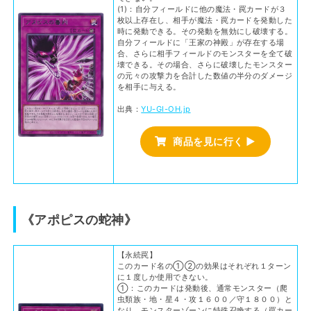
(1)：自分フィールドに他の魔法・罠カードが３
枚以上存在し、相手が魔法・罠カードを発動した
時に発動できる。その発動を無効にし破壊する。
自分フィールドに「王家の神殿」が存在する場
合、さらに相手フィールドのモンスターを全て破
壊できる。その場合、さらに破壊したモンスター
の元々の攻撃力を合計した数値の半分のダメージ
を相手に与える。
出典：
YU-GI-OH.jp
商品を見に行く ▶
《アポピスの蛇神》
【永続罠】
このカード名の①②の効果はそれぞれ１ターン
に１度しか使用できない。
①：このカードは発動後、通常モンスター（爬
虫類族・地・星４・攻１６００／守１８００）と
なり、モンスターゾーンに特殊召喚する（罠カー