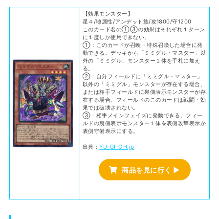
【効果モンスター】
星４/地属性/アンデット族/攻1800/守1200
このカード名の①③の効果はそれぞれ１ターン
に１度しか使用できない。
①：このカードが召喚・特殊召喚した場合に発
動できる。デッキから「ミミグル・マスター」以
外の「ミミグル」モンスター１体を手札に加え
る。
②：自分フィールドに「ミミグル・マスター」
以外の「ミミグル」モンスターが存在する場合、
または相手フィールドに裏側表示モンスターが存
在する場合、フィールドのこのカードは戦闘・効
果では破壊されない。
③：相手メインフェイズに発動できる。フィー
ルドの裏側表示モンスター１体を表側攻撃表示か
表側守備表示にする。
出典：
YU-GI-OH.jp
商品を見に行く ▶