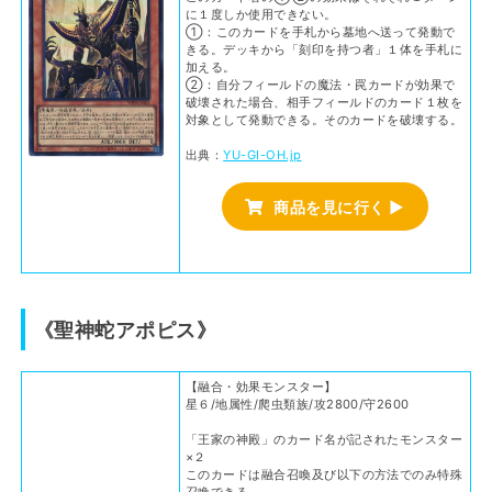
に１度しか使用できない。
①：このカードを手札から墓地へ送って発動で
きる。デッキから「刻印を持つ者」１体を手札に
加える。
②：自分フィールドの魔法・罠カードが効果で
破壊された場合、相手フィールドのカード１枚を
対象として発動できる。そのカードを破壊する。
出典：
YU-GI-OH.jp
商品を見に行く ▶
《聖神蛇アポピス》
【融合・効果モンスター】
星６/地属性/爬虫類族/攻2800/守2600
「王家の神殿」のカード名が記されたモンスター
×２
このカードは融合召喚及び以下の方法でのみ特殊
召喚できる。