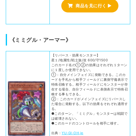
商品を見に行く ▶
《ミミグル・アーマー》
【リバース・効果モンスター】
星１/地属性/戦士族/攻 600/守1500
このカード名の①②の効果はそれぞれ１ターン
に１度しか使用できない。
①：自分メインフェイズに発動できる。このカ
ードを手札から相手フィールドに裏側守備表示で
特殊召喚する。相手フィールドにモンスターが存
在する場合、自分フィールドに表側表示で特殊召
喚する事もできる。
②：このカードがメインフェイズにリバースし
た場合に発動する。以下の効果をそれぞれ適用す
る。
●このターン、「ミミグル」モンスターは戦闘で
は破壊されない。
●このカードのコントロールを相手に移す。
出典：
YU-GI-OH.jp