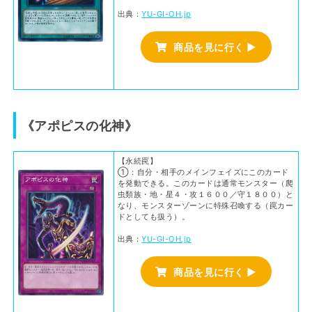
出典：
YU-GI-OH.jp
商品を見に行く ▶
《アポピスの化神》
【永続罠】
①：自分・相手のメインフェイズにこのカード
を発動できる。このカードは通常モンスター（爬
虫類族・地・星４・攻１６００／守１８００）と
なり、モンスターゾーンに特殊召喚する（罠カー
ドとしても扱う）。
出典：
YU-GI-OH.jp
商品を見に行く ▶