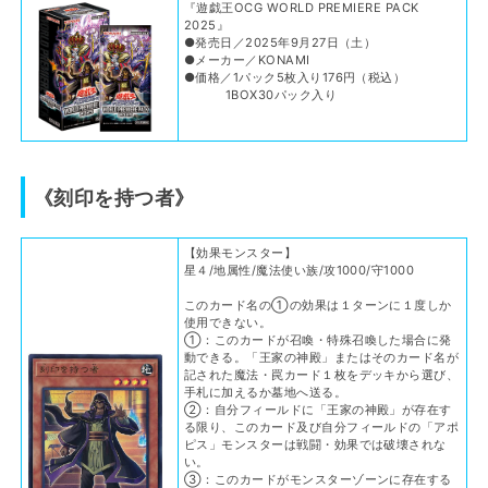
『遊戯王OCG WORLD PREMIERE PACK
2025』
●発売日／2025年9月27日（土）
●メーカー／KONAMI
●価格／1パック5枚入り176円（税込）
1BOX30パック入り
《刻印を持つ者》
【効果モンスター】
星４/地属性/魔法使い族/攻1000/守1000
このカード名の①の効果は１ターンに１度しか
使用できない。
①：このカードが召喚・特殊召喚した場合に発
動できる。「王家の神殿」またはそのカード名が
記された魔法・罠カード１枚をデッキから選び、
手札に加えるか墓地へ送る。
②：自分フィールドに「王家の神殿」が存在す
る限り、このカード及び自分フィールドの「アポ
ピス」モンスターは戦闘・効果では破壊されな
い。
③：このカードがモンスターゾーンに存在する