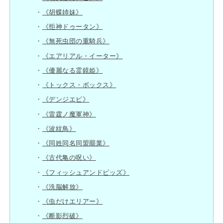
《胡蝶姉妹》
《拒神ドゥータン》
《無死虫団の重騎兵》
《エアリアル・イーター》
《優麗なる霊鏡姫》
《トックス・ボックス》
《デンジエビ》
《雷霆ノ魔軍神》
《波紋鳥》
《同姓同名同盟罷業》
《古代亀の呪い》
《フィッシュアンドビッズ》
《洗脳解放》
《虫だけエリアー》
《断影烈破》