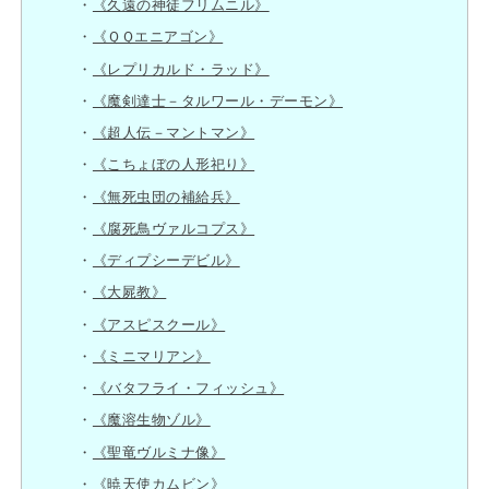
《久遠の神徒フリムニル》
《ＱＱエニアゴン》
《レプリカルド・ラッド》
《魔剣達士－タルワール・デーモン》
《超人伝－マントマン》
《こちょぼの人形祀り》
《無死虫団の補給兵》
《腐死鳥ヴァルコプス》
《ディプシーデビル》
《大屍教》
《アスピスクール》
《ミニマリアン》
《バタフライ・フィッシュ》
《魔溶生物ゾル》
《聖竜ヴルミナ像》
《暁天使カムビン》