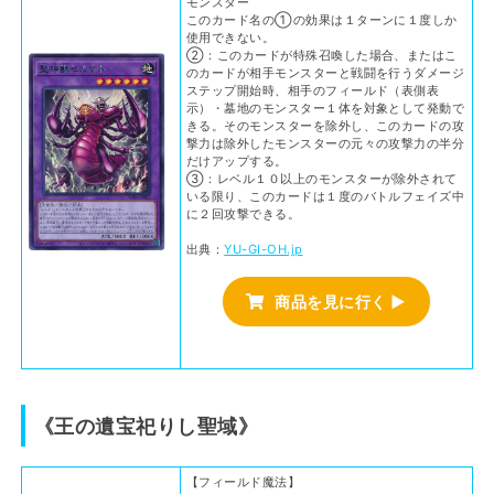
モンスター
このカード名の①の効果は１ターンに１度しか
使用できない。
②：このカードが特殊召喚した場合、またはこ
のカードが相手モンスターと戦闘を行うダメージ
ステップ開始時、相手のフィールド（表側表
示）・墓地のモンスター１体を対象として発動で
きる。そのモンスターを除外し、このカードの攻
撃力は除外したモンスターの元々の攻撃力の半分
だけアップする。
③：レベル１０以上のモンスターが除外されて
いる限り、このカードは１度のバトルフェイズ中
に２回攻撃できる。
出典：
YU-GI-OH.jp
商品を見に行く ▶
《王の遺宝祀りし聖域》
【フィールド魔法】