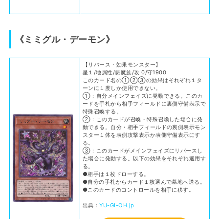
《ミミグル・デーモン》
【リバース・効果モンスター】
星１/地属性/悪魔族/攻 0/守1900
このカード名の①②③の効果はそれぞれ１タ
ーンに１度しか使用できない。
①：自分メインフェイズに発動できる。このカ
ードを手札から相手フィールドに裏側守備表示で
特殊召喚する。
②：このカードが召喚・特殊召喚した場合に発
動できる。自分・相手フィールドの裏側表示モン
スター１体を表側攻撃表示か表側守備表示にす
る。
③：このカードがメインフェイズにリバースし
た場合に発動する。以下の効果をそれぞれ適用す
る。
●相手は１枚ドローする。
●自分の手札からカード１枚選んで墓地へ送る。
●このカードのコントロールを相手に移す。
出典：
YU-GI-OH.jp