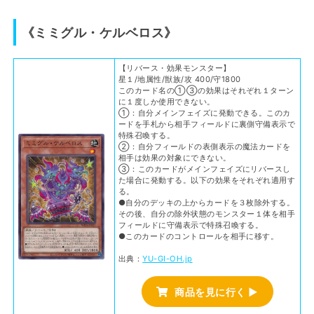
《ミミグル・ケルベロス》
【リバース・効果モンスター】
星１/地属性/獣族/攻 400/守1800
このカード名の①③の効果はそれぞれ１ターン
に１度しか使用できない。
①：自分メインフェイズに発動できる。このカ
ードを手札から相手フィールドに裏側守備表示で
特殊召喚する。
②：自分フィールドの表側表示の魔法カードを
相手は効果の対象にできない。
③：このカードがメインフェイズにリバースし
た場合に発動する。以下の効果をそれぞれ適用す
る。
●自分のデッキの上からカードを３枚除外する。
その後、自分の除外状態のモンスター１体を相手
フィールドに守備表示で特殊召喚する。
●このカードのコントロールを相手に移す。
出典：
YU-GI-OH.jp
商品を見に行く ▶