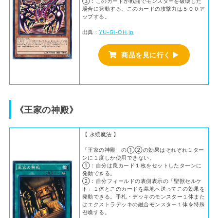
③：このカードが戦闘でモンスターを破壊した
場合に発動する。このカードの攻撃力は５００ア
ップする。
出典：
YU-GI-OH.jp
商品を見に行く ▶
《王家の神殿》
【 永続魔法 】
「王家の神殿」の①②の効果はそれぞれ１ター
ンに１度しか使用できない。
①：自分は罠カード１枚をセットしたターンに
発動できる。
②：自分フィールドの表側表示の「聖獣セルケ
ト」１体とこのカードを墓地へ送ってこの効果を
発動できる。手札・デッキのモンスター１体また
はエクストラデッキの融合モンスター１体を特殊
召喚する。