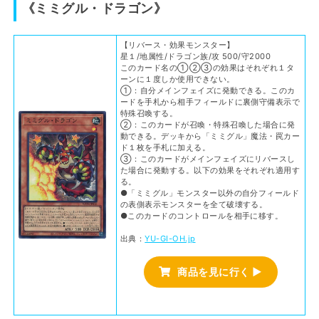
《ミミグル・ドラゴン》
【リバース・効果モンスター】
星１/地属性/ドラゴン族/攻 500/守2000
このカード名の①②③の効果はそれぞれ１タ
ーンに１度しか使用できない。
①：自分メインフェイズに発動できる。このカ
ードを手札から相手フィールドに裏側守備表示で
特殊召喚する。
②：このカードが召喚・特殊召喚した場合に発
動できる。デッキから「ミミグル」魔法・罠カー
ド１枚を手札に加える。
③：このカードがメインフェイズにリバースし
た場合に発動する。以下の効果をそれぞれ適用す
る。
●「ミミグル」モンスター以外の自分フィールド
の表側表示モンスターを全て破壊する。
●このカードのコントロールを相手に移す。
出典：
YU-GI-OH.jp
商品を見に行く ▶