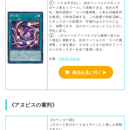
①：ＬＰを半分払い、自分フィールドのモンス
ター１体をリリースして発動できる。自分の手
札・除外状態の「ラーの翼神竜」１体を召喚条件
を無視して特殊召喚する。この効果で特殊召喚し
たモンスターの攻撃力・守備力は４０００にな
り、攻撃できず、次のターンのエンドフェイズに
手札に戻る。
②：このカードがフィールドから墓地へ送られ
た場合に発動する。自分フィールドの「ラーの翼
神竜」１体を選び、そのモンスター以外のフィー
ルドのモンスターを全て墓地へ送る。
出典：
YU-GI-OH.jp
商品を見に行く ▶
《アヌビスの審判》
【カウンター罠】
このカード名のカードは１ターンに１枚しか発動
できない。