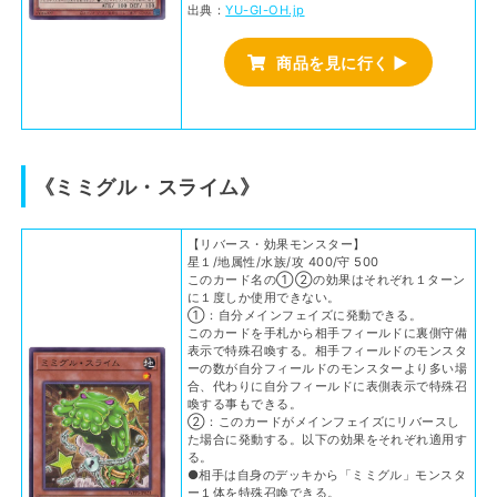
出典：
YU-GI-OH.jp
商品を見に行く ▶
《ミミグル・スライム》
【リバース・効果モンスター】
星１/地属性/水族/攻 400/守 500
このカード名の①②の効果はそれぞれ１ターン
に１度しか使用できない。
①：自分メインフェイズに発動できる。
このカードを手札から相手フィールドに裏側守備
表示で特殊召喚する。相手フィールドのモンスタ
ーの数が自分フィールドのモンスターより多い場
合、代わりに自分フィールドに表側表示で特殊召
喚する事もできる。
②：このカードがメインフェイズにリバースし
た場合に発動する。以下の効果をそれぞれ適用す
る。
●相手は自身のデッキから「ミミグル」モンスタ
ー１体を特殊召喚できる。