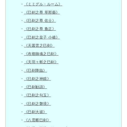
《ミミグル・ルーム》
《巳剣之尊 草那藝》
《巳剣之尊 佐士》
《巳剣之尊 麁正》
《巳剣之皇子 小碓》
《天叢雲之巳剣》
《布都御魂之巳剣》
《天羽々斬之巳剣》
《巳剣降臨》
《巳剣之神鏡》
《巳剣勧請》
《巳剣之勾玉》
《巳剣之磐境》
《巳剣大祓》
《八雲断巳剣》