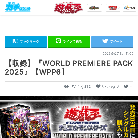
2025/9/27 Sat 11:00
【収録】『WORLD PREMIERE PACK
2025』【WPP6】
PV
17,910
いいね
7
-