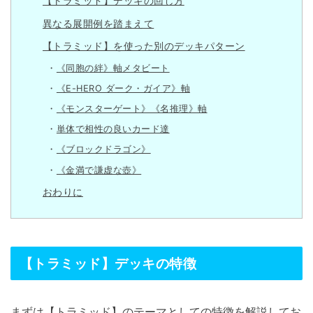
【トラミッド】デッキの回し方
異なる展開例を踏まえて
【トラミッド】を使った別のデッキパターン
《同胞の絆》軸メタビート
《E-HERO ダーク・ガイア》軸
《モンスターゲート》《名推理》軸
単体で相性の良いカード達
《ブロックドラゴン》
《金満で謙虚な壺》
おわりに
【トラミッド】デッキの特徴
まずは【トラミッド】のテーマとしての特徴を解説してお