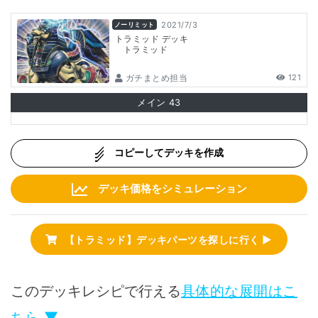
2021/7/3
ノーリミット
トラミッド デッキ
トラミッド
ガチまとめ担当
121
メイン
43
コピーしてデッキを作成
デッキ価格をシミュレーション
【トラミッド】デッキパーツを探しに行く ▶
このデッキレシピで行える
具体的な展開はこ
ちら ▼