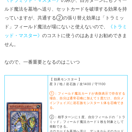
ルド魔法を墓地へ送り、セットカードを破壊する効果を持
っていますが、共通する②の張り替え効果は「トラミッ
ド」フィールド魔法が場にないと使えないので、
《トラミ
ッド・マスター》
のコストに使うのはあまりお勧めできま
せん。
なので、一番重要となるのはこいつ
【 効果モンスター 】
星 3 / 地 / 岩石族 / 攻1400 / 守1100
①：フィールド魔法カードが表側表示で存在する
場合、自分は通常召喚に加えて１度だけ、自分メ
インフェイズに岩石族モンスター１体を召喚でき
る。
②：相手ターンに１度、自分フィールドの「トラ
ミッド」フィールド魔法カード１枚を対象として
発動できる。
そのカードを墓地へ送り、デッキからそのカード