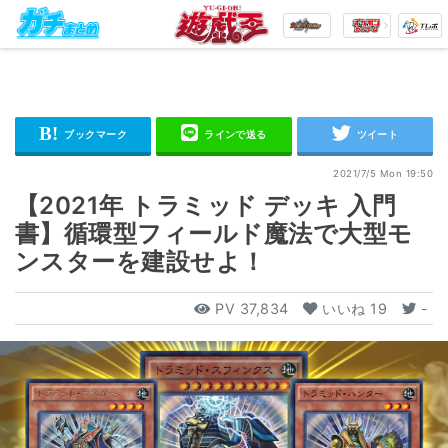
2021/7/5 Mon 19:50
【2021年 トラミッド デッキ 入門
書】循環型フィールド魔法で大型モ
ンスターを建設せよ！
PV
37,834
いいね
19
-