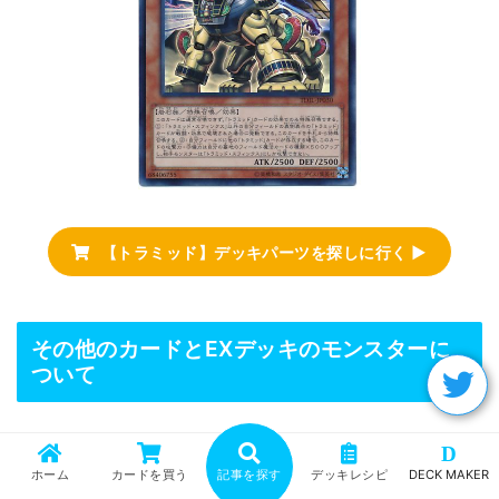
【トラミッド】デッキパーツを探しに行く ▶
その他のカードとEXデッキのモンスターに
ついて
D
《チキンレース》
ホーム
カードを買う
記事を探す
デッキレシピ
DECK MAKER