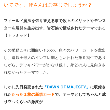
いてです、皆さんはご存じでしょうか？
フィールド魔法を張り替える事で数々のメリットやモンス
ターを展開を生み出す、岩石族で構成されたテーマ
である
【トラミッド】
その挙動こそは面白いものの、数々のパワーカードを輩出
し、遊戯王最大のインフレ期ともいわれた第９期生であり
ながら、デッキパワーがかなり低く、殆どの人に見向きさ
れなかったテーマでした。
しかし
先
日発売された
「DAWN OF MAJESTY」
に収録さ
れた
たった１枚の新規カード
で、テーマとしてちゃんと成
り立つくらいの激変
が！