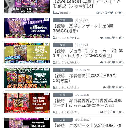
【ZweiLance】黒単卍デ・スザーク
卍 解説【デッキ解説】
ZweiLanc...
34.8K
47
-
大会
2019/6/10
【優勝 黒単デスザーク】第3回
385CS(殿堂)
よしもと(ガチま...
8.6K
4
-
大会
2019/6/3
【優勝 ジョラゴンジョーカーズ】第
9.5回トレカライフDMCS(殿堂)
よしもと(ガチま...
5.4K
0
-
大会
2019/5/29
【優勝 赤青覇道】第32回HERO
CS(殿堂)
よしもと(ガチま...
6K
0
-
大会
2019/5/27
【優勝 赤白轟轟轟/赤白轟轟轟/墓地
ソース】はっちcs(殿堂チーム戦)
よしもと(ガチま...
11.9K
1
-
大会
2019/5/27
【優勝 デスザーク】第31回DM小倉