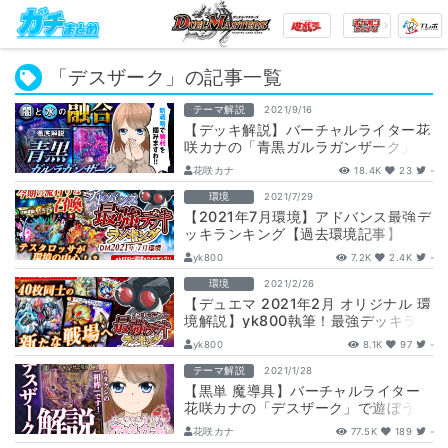
「デスザーク」の記事一覧
テーマ解説
2021/9/16
【デッキ解説】バーチャルライター花
咲カナの「青黒ガルラガンザーク」で
遊ぼう【オリジナル】
花咲カナ
18.4K
23
-
環境
2021/7/29
【2021年7月環境】アドバンス最強デ
ッキランキング【過去環境記事】
yk800
7.2K
2.4K
-
環境
2021/2/26
【デュエマ 2021年2月 オリジナル 環
境解説】yk800執筆！最強デッキラン
キング！【過去環境記事】
yk800
8.1K
97
-
テーマ解説
2021/1/28
【黒単 魔導具】バーチャルライター
花咲カナの「デスザーク」で遊ぼう
【相性のいいカード デッキ解説記
花咲カナ
77.5K
189
-
事】