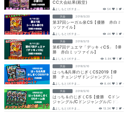
CC大会結果(殿堂)
よしもと(ガチま...
5K
0
-
大会
2019/5/20
第37回シーガル泉CS【優勝 赤白ミ
ッツァイル】
よしもと(ガチま...
4K
0
-
大会
2019/5/13
第67回デュエマ「デッキィCS」【優
勝 赤白ミッツァイル】
よしもと(ガチま...
5.9K
1
-
大会
2019/5/10
はっち&兵庫のじぎくCS2019【優
勝 チェンジザドンジャングル】
よしもと(ガチま...
8.4K
3
-
大会
2019/5/10
はっち＆のじぎくCS【優勝 Cドン
ジャングル/Cドンジャングル/Cドン
ジャングル】
よしもと(ガチま...
13.3K
2
-