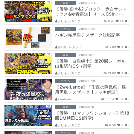
大会
2019/12/24
【優勝 殿堂&2ブロック 赤白サンマ
ックス&赤青覇道】リースCSinハマロ
コ(混合)
よしもと(ガチま...
8.4K
14
-
コラム
2019/12/12
バギン軸黒単デスザーク対戦記事
第4回トレカライ...
7.6K
4
-
大会
2019/11/11
【優勝 白単絶十】第20回シーガル
山形駅前CS（殿堂）
よしもと(ガチま...
13.6K
4
-
コラム
2019/10/19
【ZweiLance】『卍夜の降鳳祭』採
用黒単デスザーク【デッキ解説】
ZweiLanc...
30.3K
87
-
大会
2019/8/26
【優勝 ロマノフワンショット】第18
回DM秋田CS(殿堂)
よしもと(ガチま...
6.5K
0
-
コラム
2019/8/23