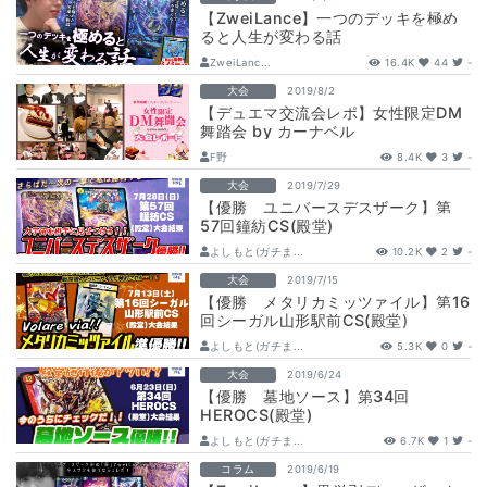
【ZweiLance】一つのデッキを極め
ると人生が変わる話
ZweiLanc...
16.4K
44
-
大会
2019/8/2
【デュエマ交流会レポ】女性限定DM
舞踏会 by カーナベル
F野
8.4K
3
-
大会
2019/7/29
【優勝 ユニバースデスザーク】第
57回鐘紡CS(殿堂)
よしもと(ガチま...
10.2K
2
-
大会
2019/7/15
【優勝 メタリカミッツァイル】第16
回シーガル山形駅前CS(殿堂)
よしもと(ガチま...
5.3K
0
-
大会
2019/6/24
【優勝 墓地ソース】第34回
HEROCS(殿堂)
よしもと(ガチま...
6.7K
1
-
コラム
2019/6/19