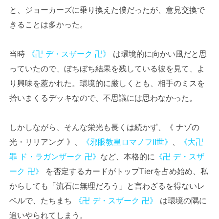
と、ジョーカーズに乗り換えた僕だったが、意見交換で
きることは多かった。
当時
《卍 デ・スザーク 卍》
は環境的に向かい風だと思
っていたので、ぼちぼち結果を残している彼を見て、よ
り興味を惹かれた。環境的に厳しくとも、相手のミスを
拾いまくるデッキなので、不思議には思わなかった。
しかしながら、そんな栄光も長くは続かず、《 ナゾの
光・リリアング 》、
《邪眼教皇ロマノフⅡ世》
、
《大卍
罪 ド・ラガンザーク 卍》
など、本格的に
《卍 デ・スザ
ーク 卍》
を否定するカードがトップTierを占め始め、私
からしても「流石に無理だろう」と言わざるを得ないレ
ベルで、たちまち
《卍 デ・スザーク 卍》
は環境の隅に
追いやられてしまう。