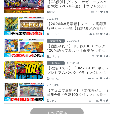
【CS優勝】ダンタルサガループへの
追悼文（2026年夏）【ウワサの入賞
オリジナルデッキ紹介所 – …
Sobo
810
1
-
2026/8/8
【2026年8月最新】デュエマ高額買
取中カード一覧【郵送/まとめ買取/買
取表/相場/金トレジャー】
ジェシカ
8.4K
7
-
最新情報
2026/8/8
【宿題やれよ】ドラ娘100％パック、
120％語ってみよう【夜更かしすんな
よ】
たけじょー
2K
3
-
新商品
2026/8/8
【収録リスト】「DM26-EX3 キャラ
プレミアムパック ドラゴン娘になり
たくないっ！ 文化祭だョ！全員集
ジェシカ
14.3K
4
-
合!…
2026/8/8
【デュエマ最新弾】『文化祭だョ！全
員集合!!ドラ娘100％パック』を開封
して封入率調査！【25周年/ドラゴン
ミナミ
11.4K
0
-
娘…
すべて表示