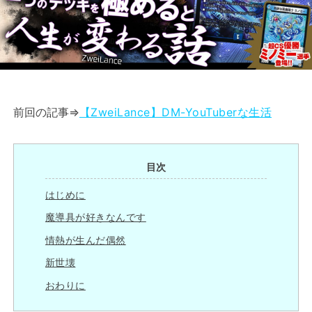
前回の記事⇒
【ZweiLance】DM-YouTuberな生活
目次
はじめに
魔導具が好きなんです
情熱が生んだ偶然
新世壊
おわりに