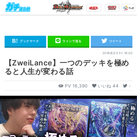
2019/8/23 Fri 19:00
【ZweiLance】一つのデッキを極め
ると人生が変わる話
PV
16,390
いいね
44
-