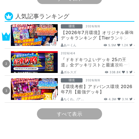
人気記事ランキング
環境
2026/8/6
【2026年7月環境】オリジナル最強
デッキランキング【Tierランキン
グ】
あーくん
5.5M
1.2K
-
2026/4/4
『ドキドキつよいデッキ 25の王
道』全デッキリストと最速攻略一覧
【DM26-SD1】
ボルスズ
338.8K
9
-
環境
2026/8/6
【環境考察】アドバンス環境 2026
年7月【最強デッキ】
ちくわ。/ア...
4.3M
3.1K
-
すべて表示