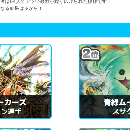
加者は64人でアツい激戦が繰り広げられた模様です！
になる結果は↓から！