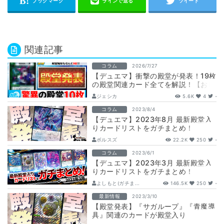
関連記事
コラム
2026/7/27
【デュエマ】衝撃の殿堂が発表！19枚
の殿堂関連カード全てを解説！【お目
覚めメイ様/ダーバンデ/レヴィヤ/ゾン
ジェシカ
5.6K
4
-
ビ…
コラム
2023/8/4
【デュエマ】2023年8月 最新殿堂入
りカードリストをガチまとめ！
ボルスズ
22.2K
250
-
コラム
2023/6/1
【デュエマ】2023年3月 最新殿堂入
りカードリストをガチまとめ！
よしもと(ガチま...
146.5K
250
-
最新情報
2023/3/10
【殿堂発表】『サガループ』『青魔導
具』関連のカードが殿堂入り