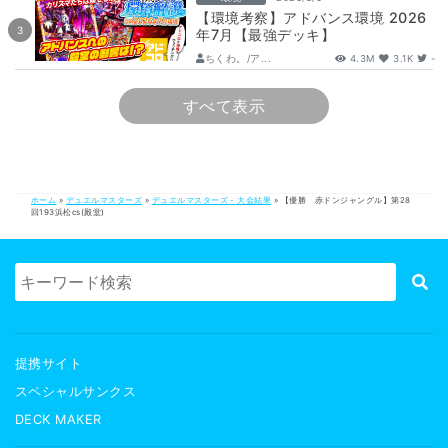
【環境考察】アドバンス環境 2026
年7月【最強デッキ】
ちくわ。/ア...
4.3M
3.1K
-
すべて表示
ホーム
»
デュエルマスターズ
»
デュエルマスターズ - 大会結果
»
【優勝 赤ドンジャングル】第28
回193浜松cs(殿堂)
提携サイト
スペシャルサンクス
DECK MAKER