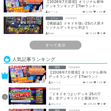
【2026年7月環境】オリジナル最強
デッキランキング【Tierランキング】
あーくん
5.5M
1.2K
-
コラム
2026/8/5
【構築論】ドキドキ強い25の入賞オ
リジナルデッキから学ぼう
【DuelMastersMemory5日目】
Sobo
12.5K
8
-
すべて表示
人気記事ランキング
環境
2026/8/6
【2026年7月環境】オリジナル最強
デッキランキング【Tierランキン
グ】
あーくん
5.5M
1.2K
-
2026/4/4
『ドキドキつよいデッキ 25の王
道』全デッキリストと最速攻略一覧
【DM26-SD1】
ボルスズ
335.8K
9
-
環境
2026/8/6