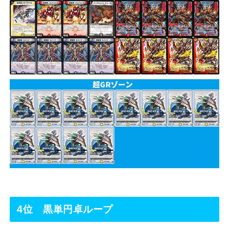
4位 黒単円卓ループ