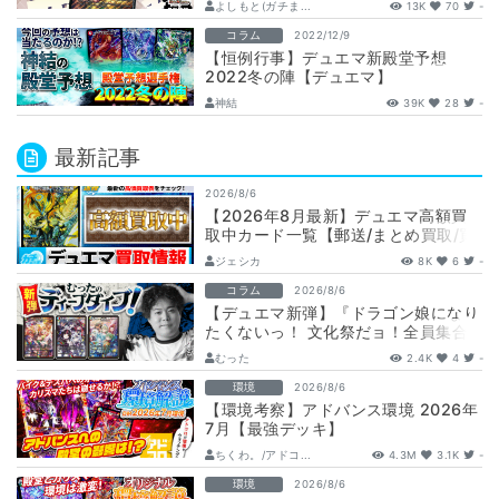
よしもと(ガチま...
13K
70
-
コラム
2022/12/9
【恒例行事】デュエマ新殿堂予想
2022冬の陣【デュエマ】
神結
39K
28
-
最新記事
2026/8/6
【2026年8月最新】デュエマ高額買
取中カード一覧【郵送/まとめ買取/買
取表/相場/金トレジャー】
ジェシカ
8K
6
-
コラム
2026/8/6
【デュエマ新弾】『ドラゴン娘になり
たくないっ！ 文化祭だョ！全員集合!!
ドラ娘100％パック』注目カードまと
むった
2.4K
4
-
め…
環境
2026/8/6
【環境考察】アドバンス環境 2026年
7月【最強デッキ】
ちくわ。/アドコ...
4.3M
3.1K
-
環境
2026/8/6