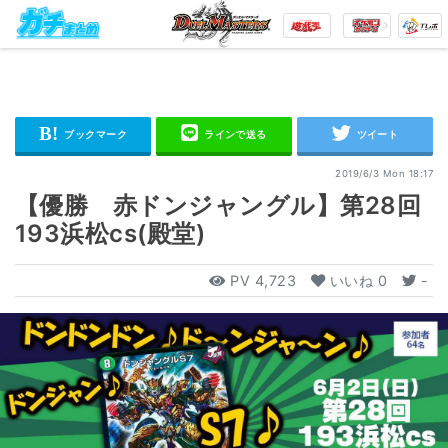
2019/6/3 Mon 18:17
【優勝 赤ドンジャングル】第28回
193浜松cs(殿堂)
PV
4,723
いいね
0
-