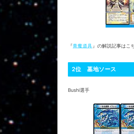
『
青魔道具
』の解説記事はこ
2位 墓地ソース
Bushi選手