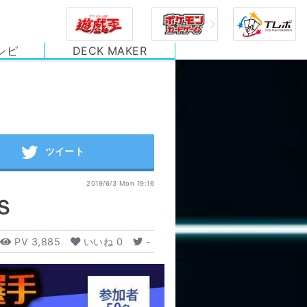
シピ
DECK MAKER
2019/6/3 Mon 19:16
Ｓ
PV
3,885
いいね
0
-