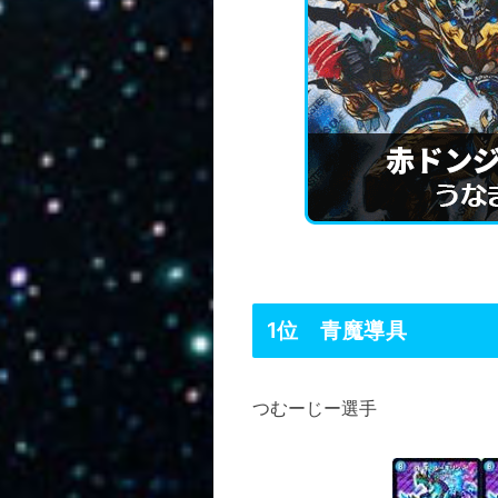
1位 青魔導具
つむーじー選手