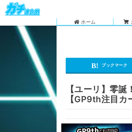
ホーム
【ユーリ】零誕！
【GP9th注目カ