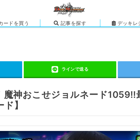
カードを買う
記事を探す
デッキレ
魔神おこせジョルネード1059‼
ード】