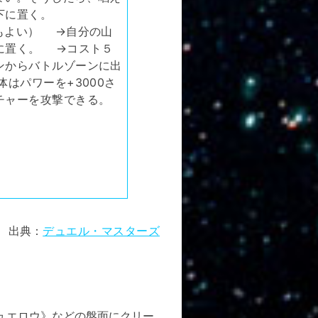
下に置く。
もよい） →自分の山
に置く。 →コスト５
ンからバトルゾーンに出
はパワーを+3000さ
チャーを攻撃できる。
出典：
デュエル・マスターズ
ュエロウ》などの盤面にクリー