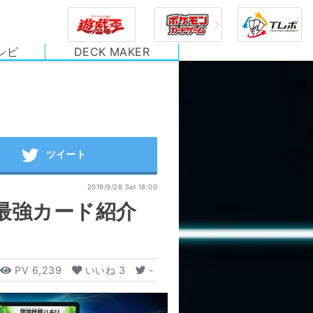
シピ
DECK MAKER
2019/9/28 Sat 18:00
︎最強カード紹介
PV
6,239
いいね
3
-