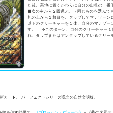
た後、墓地に置くかわりに自分の山札の一番
■次の中から２回選ぶ。（同じものを選んで
札の上から１枚目を、タップしてマナゾーン
以下のクリーチャーを１体、自分のマナゾー
す。 →このターン、自分のクリーチャー１体
れ、タップまたはアンタップしているクリー
新カード。 パーフェクトシリーズ呪文の自然文明版。
を踏み倒す効果で、
《ブロッケン・ヴォーン》
＋《夢の兵器デ