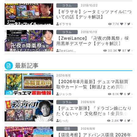
コラム
2019/10/22
【ギラサキ】シータミッツァイルにつ
いての話【デッキ解説】
ギラサキ
7.7K
7
-
コラム
2019/10/19
【ZweiLance】『卍夜の降鳳祭』採
用黒単デスザーク【デッキ解説】
ZweiLanc...
30.3K
87
-
最新記事
2026/8/6
【2026年8月最新】デュエマ高額買
取中カード一覧【郵送/まとめ買取/買
取表/相場/金トレジャー】
ジェシカ
8.1K
6
-
コラム
2026/8/6
【デュエマ新弾】『ドラゴン娘になり
たくないっ！ 文化祭だョ！全員集合!!
ドラ娘100％パック』注目カードまと
むった
2.9K
4
-
め…
環境
2026/8/6
【環境考察】アドバンス環境 2026年