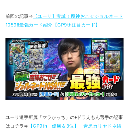
前回の記事⇒
【ユーリ】零誕！魔神おこせジョルネード
1059‼︎最強カード紹介【GP9th注目カード】
ユーリ選手所属「マラかっち」の♦ドラえもん選手の記事
はコチラ⇒
【GP9th 優勝＆3位】 青黒カリヤドネ紹