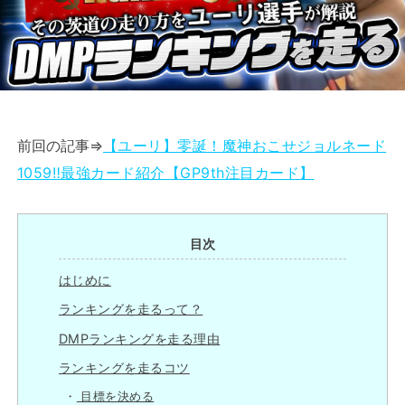
前回の記事⇒
【ユーリ】零誕！魔神おこせジョルネード
1059‼︎最強カード紹介【GP9th注目カード】
目次
はじめに
ランキングを走るって？
DMPランキングを走る理由
ランキングを走るコツ
目標を決める