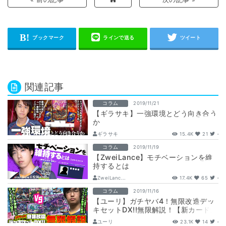
関連記事
コラム
2019/11/21
【ギラサキ】一強環境とどう向き合う
か
ギラサキ
15.4K
21
-
コラム
2019/11/19
【ZweiLance】モチベーションを維
持するとは
ZweiLanc...
17.4K
65
-
コラム
2019/11/16
【ユーリ】ガチヤバ4！無限改造デッ
キセットDX!!無限解説！【新カード解
説】
ユーリ
23.1K
14
-