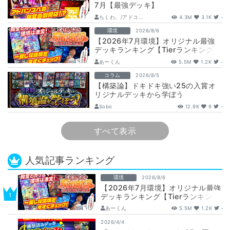
7月【最強デッキ】
ちくわ。/アドコ...
4.3M
3.1K
-
環境
2026/8/6
【2026年7月環境】オリジナル最強
デッキランキング【Tierランキング】
あーくん
5.5M
1.2K
-
コラム
2026/8/5
【構築論】ドキドキ強い25の入賞オ
リジナルデッキから学ぼう
【DuelMastersMemory5日目】
Sobo
12.9K
9
-
すべて表示
人気記事ランキング
環境
2026/8/6
【2026年7月環境】オリジナル最強
デッキランキング【Tierランキン
グ】
あーくん
5.5M
1.2K
-
2026/4/4