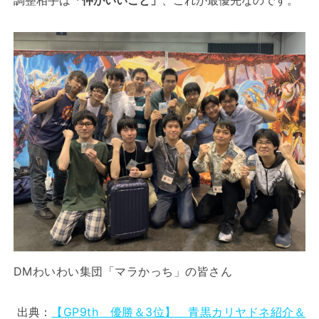
調整相手は
「仲がいいこと」
、これが最優先なのです。
DMわいわい集団「マラかっち」の皆さん
出典：
【GP9th 優勝＆3位】 青黒カリヤドネ紹介＆