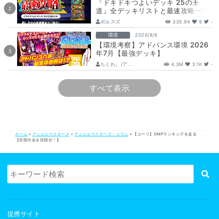
『ドキドキつよいデッキ 25の王
道』全デッキリストと最速攻略一覧
【DM26-SD1】
ボルスズ
335.9K
9
-
環境
2026/8/6
【環境考察】アドバンス環境 2026
年7月【最強デッキ】
ちくわ。/ア...
4.3M
3.1K
-
すべて表示
ホーム
»
デュエルマスターズ
»
デュエルマスターズ - コラム
»
【ユーリ】DMPランキングを走る
【全国大会を目指せ！】
提携サイト