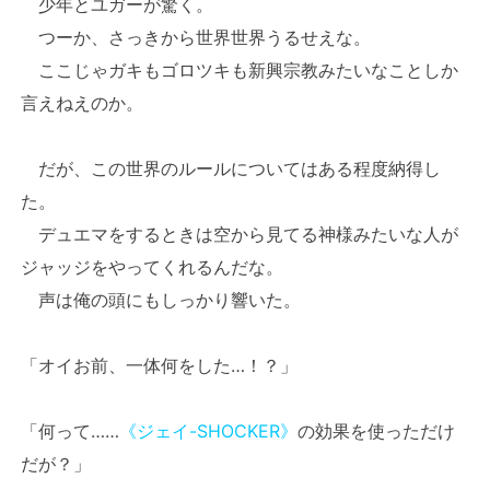
少年とユガーが驚く。
つーか、さっきから世界世界うるせえな。
ここじゃガキもゴロツキも新興宗教みたいなことしか
言えねえのか。
だが、この世界のルールについてはある程度納得し
た。
デュエマをするときは空から見てる神様みたいな人が
ジャッジをやってくれるんだな。
声は俺の頭にもしっかり響いた。
「オイお前、一体何をした…！？」
「何って……
《ジェイ-SHOCKER》
の効果を使っただけ
だが？」