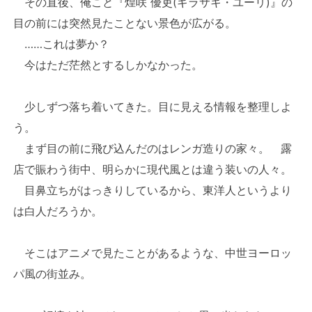
その直後、俺こと『煌咲 優吏(ギラサキ・ユーリ)』の
目の前には突然見たことない景色が広がる。
……これは夢か？
今はただ茫然とするしかなかった。
少しずつ落ち着いてきた。目に見える情報を整理しよ
う。
まず目の前に飛び込んだのはレンガ造りの家々。 露
店で賑わう街中、明らかに現代風とは違う装いの人々。
目鼻立ちがはっきりしているから、東洋人というより
は白人だろうか。
そこはアニメで見たことがあるような、中世ヨーロッ
パ風の街並み。