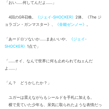
「おい……何してんだよ……」
4回のGR召喚。
《ジェイ-SHOCKER》
2体、《The ジ
ョラゴン・ガンマスター》、
《全能ゼンノー》
。
「あードロソないか……まあいいや、
《ジェイ-
SHOCKER》
1点で」
「……オイ、なんで世界に何も止められてねェんだ
よ……」
「ん？ どうかしたか？」
ユガーは震えながらもシールドを手札に加える。
横で見ていた少年も、呆気に取られたような表情だっ