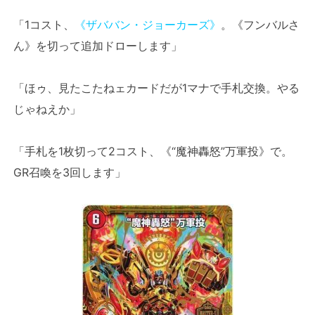
「1コスト、
《ザババン・ジョーカーズ》
。《フンバルさ
ん》を切って追加ドローします」
「ほゥ、見たこたねェカードだが1マナで手札交換。やる
じゃねえか」
「手札を1枚切って2コスト、《“魔神轟怒”万軍投》で。
GR召喚を3回します」