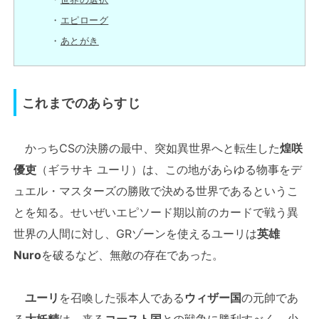
エピローグ
あとがき
これまでのあらすじ
かっちCSの決勝の最中、突如異世界へと転生した
煌咲
優吏
（ギラサキ ユーリ）は、この地があらゆる物事をデ
ュエル・マスターズの勝敗で決める世界であるというこ
とを知る。せいぜいエピソード期以前のカードで戦う異
世界の人間に対し、GRゾーンを使えるユーリは
英雄
Nuro
を破るなど、無敵の存在であった。
ユーリ
を召喚した張本人である
ウィザー国
の元帥であ