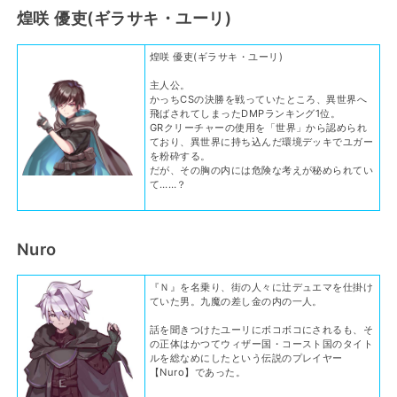
煌咲 優吏(ギラサキ・ユーリ)
煌咲 優吏(ギラサキ・ユーリ)
主人公。
かっちCSの決勝を戦っていたところ、異世界へ
飛ばされてしまったDMPランキング1位。
GRクリーチャーの使用を「世界」から認められ
ており、異世界に持ち込んだ環境デッキでユガー
を粉砕する。
だが、その胸の内には危険な考えが秘められてい
て……？
Nuro
『Ｎ』を名乗り、街の人々に辻デュエマを仕掛け
ていた男。九魔の差し金の内の一人。
話を聞きつけたユーリにボコボコにされるも、そ
の正体はかつてウィザー国・コースト国のタイト
ルを総なめにしたという伝説のプレイヤー
【Nuro】であった。