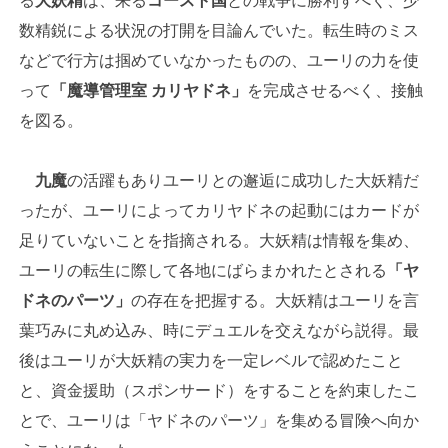
る
大妖精
は、来る
コースト国
との戦争に勝利すべく、少
数精鋭による状況の打開を目論んでいた。転生時のミス
などで行方は掴めていなかったものの、ユーリの力を使
って
「魔導管理室 カリヤドネ」
を完成させるべく、接触
を図る。
九魔
の活躍もありユーリとの邂逅に成功した大妖精だ
ったが、ユーリによってカリヤドネの起動にはカードが
足りていないことを指摘される。大妖精は情報を集め、
ユーリの転生に際して各地にばらまかれたとされる
「ヤ
ドネのパーツ」
の存在を把握する。大妖精はユーリを言
葉巧みに丸め込み、時にデュエルを交えながら説得。最
後はユーリが大妖精の実力を一定レベルで認めたこと
と、資金援助（スポンサード）をすることを約束したこ
とで、ユーリは「ヤドネのパーツ」を集める冒険へ向か