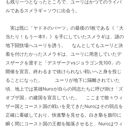
も残り一つとなったところで、ユーリはかつてのライバ
ルであるスメラギ＝ソウに出会う。
実は既に「ヤドネのパーツ」の最後の1枚である《「大
当たり！もう一本!!」》を手にしていたスメラギは、謎の
地下闘技場へユーリを誘う。 なんとしてもユーリと決
着を付けたかったスメラギは、ユーリに用意していたデ
スザークを渡すと「デスザークvsジョラゴン先100」の
開催を宣言。終わるまで抜けられない戦いへと身を投じ
ることになった。 ユーリが地下に隔離されていた
頃、地上では英雄Nuroが自らの同志たちに呼び掛け「ズ
オブザ国」の建国を宣言していた。 ここまで散々ウィ
ザー国とコースト国の戦いを見てきたNuroはその弱点を
正確に看破しており、快進撃を見せる。白き梟を旗印に
瞬く間にコースト国の王都を陥落させると、Nuroはウィ