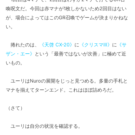
喚呪文だ。今回は赤マナが1枚しかないため2回目はない
が、場合によってはこのGR召喚でゲームが決まりかねな
い。
捲れたのは、
《天啓 CX-20》
に
《クリスマⅢ》
に
《サ
ザン・エー》
という「最善ではないが次善」に極めて近
いもの。
ユーリはNuroの展開をじっと見つめる。多量の手札と
マナを揃えてターンエンド。これはほぼ詰めろだ。
（さて）
ユーリは自分の状況を確認する。