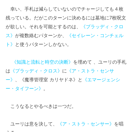
幸い、手札は減らしていないのでチャージしても４枚
残っている。だがこのターンに決めるには墓地に7枚呪文
が欲しい。それを可能とするのは、
《ブラッディ・クロ
ス》
が複数絡むパターンか、
《セイレーン・コンチェル
ト》
と使うパターンしかない。
《知識と流転と時空の決断》
を埋めて 、ユーリの手札
は
《ブラッディ・クロス》
に
《ア・ストラ・センサ
ー》
、《魔導管理室 カリヤドネ》と
《エマージェンシ
ー・タイフーン》
。
こうなるとやるべきは一つだ。
ユーリは意を決して、
《ア・ストラ・センサー》
を唱