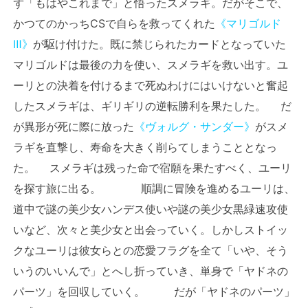
ず「もはやこれまで」と悟ったスメラギ。だがそこで、
かつてのかっちCSで自らを救ってくれた
《マリゴルド
Ⅲ》
が駆け付けた。既に禁じられたカードとなっていた
マリゴルドは最後の力を使い、スメラギを救い出す。ユ
ーリとの決着を付けるまで死ぬわけにはいけないと奮起
したスメラギは、ギリギリの逆転勝利を果たした。 だ
が異形が死に際に放った
《ヴォルグ・サンダー》
がスメ
ラギを直撃し、寿命を大きく削らてしまうこととなっ
た。 スメラギは残った命で宿願を果たすべく、ユーリ
を探す旅に出る。 順調に冒険を進めるユーリは、
道中で謎の美少女ハンデス使いや謎の美少女黒緑速攻使
いなど、次々と美少女と出会っていく。しかしストイッ
クなユーリは彼女らとの恋愛フラグを全て「いや、そう
いうのいいんで」とへし折っていき、単身で「ヤドネの
パーツ」を回収していく。 だが「ヤドネのパーツ」