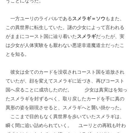
うことになった。
一方ユーリのライバルである
スメラギ＝ソウ
もまた、
この異世界に転生していた。謎の少女によって言われる
がままにコースト国に辿り着いた
スメラギ
だったが、実
は少女が人体実験をも厭わない悪逆非道魔道士だったこ
とを知る。
彼女は全てのカードを没収されコースト国を追放され
ていたが、顔を変えてスメラギに近づき、再びコースト
国へ戻ることに成功したのだ。 少女は真実はを知っ
たスメラギを封ずるべく、取り戻したカードを手に真の
異形の姿を顕現させると、スメラギへと襲い掛かった。
ここまで目的もなく異世界を歩いていたスメラギは、
瞬く間に追い詰められていく。 ユーリとの再戦も叶わ